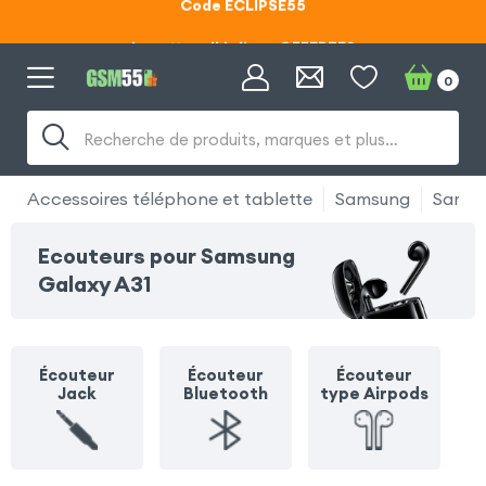
Lunettes d'éclipse OFFERTES
Code ECLIPSE55
0
Recherche de produits, marques et plus…
Accessoires téléphone et tablette
Samsung
Samsu
Ecouteurs pour Samsung
Galaxy A31
Écouteur
Écouteur
Écouteur
Jack
Bluetooth
type Airpods