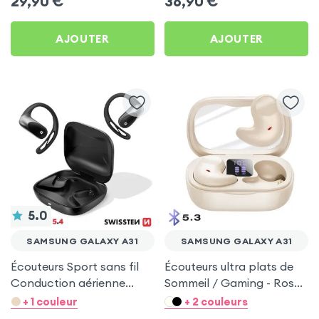
29,90
€
36,90
€
AJOUTER
AJOUTER
5.0
SAMSUNG GALAXY A31
SAMSUNG GALAXY A31
Écouteurs Sport sans fil
Écouteurs ultra plats de
Conduction aérienne
Sommeil / Gaming - Rose
Swissten Run Noir pour
pour Samsung Galaxy A31
+ 1 couleur
+ 2 couleurs
Samsung Galaxy A31