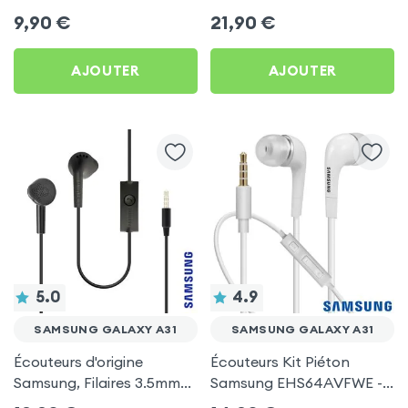
by Forever pour Samsung
d'autonomie, Son Stéréo,
9,90
€
21,90
€
Galaxy A31
Akashi - Blanc pour
Samsung Galaxy A31
AJOUTER
AJOUTER
5.0
4.9
SAMSUNG GALAXY A31
SAMSUNG GALAXY A31
Écouteurs d'origine
Écouteurs Kit Piéton
Samsung, Filaires 3.5mm
Samsung EHS64AVFWE -
Kit mains Libres (Service
Blanc pour Samsung