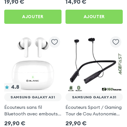
19,90
€
14,90
€
Pack) - Noir pour
Galaxy A31
Samsung Galaxy A31
AJOUTER
AJOUTER
4.8
SAMSUNG GALAXY A31
SAMSUNG GALAXY A31
Écouteurs sans fil
Écouteurs Sport / Gaming
Bluetooth avec embouts
Tour de Cou Autonomie
intra-auriculaires - Blanc
160h Acefast pour
29,90
€
29,90
€
pour Samsung Galaxy A31
Samsung Galaxy A31