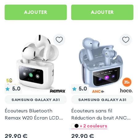
AJOUTER
AJOUTER
5.0
5.0
SAMSUNG GALAXY A31
SAMSUNG GALAXY A31
Écouteurs Bluetooth
Écouteurs sans fil
Remax W20 Écran LCD
Réduction du bruit ANC
Full-Color pour Samsung
ENC - Hoco Bleu pour
+ 2 couleurs
Galaxy A31
Samsung Galaxy A31
29,90
€
29,90
€