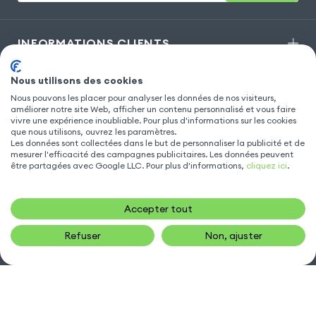
INFORMATIONS CLIENTS
Nous utilisons des cookies
MODÈLES POPULAIRES
Nous pouvons les placer pour analyser les données de nos visiteurs,
améliorer notre site Web, afficher un contenu personnalisé et vous faire
vivre une expérience inoubliable. Pour plus d'informations sur les cookies
que nous utilisons, ouvrez les paramètres.
ACCESSOIRE TÉLÉPHONE
Les données sont collectées dans le but de personnaliser la publicité et de
mesurer l'efficacité des campagnes publicitaires. Les données peuvent
être partagées avec Google LLC. Pour plus d'informations,
cliquez ici
.
NOUS CONTACTER
Accepter tout
sav@gsm55.net
Refuser
Non, ajuster
01.55.82.00.00
numéro non surtaxé
30, bis rue Girard
,
93100 Montreuil