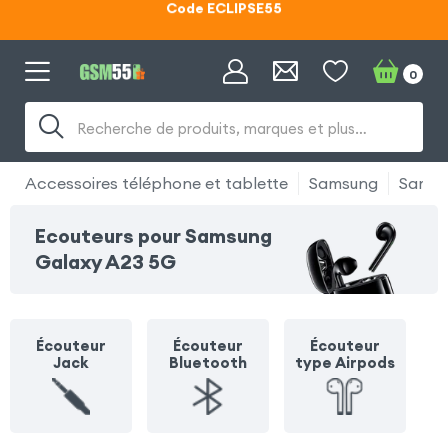
Lunettes d'éclipse OFFERTES
Code ECLIPSE55
0
Recherche de produits, marques et plus…
Accessoires téléphone et tablette
Samsung
Samsu
Ecouteurs pour Samsung
Galaxy A23 5G
Écouteur
Écouteur
Écouteur
Jack
Bluetooth
type Airpods