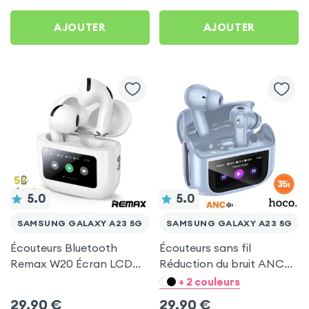
5G
AJOUTER
AJOUTER
5.0
5.0
SAMSUNG GALAXY A23 5G
SAMSUNG GALAXY A23 5G
Écouteurs Bluetooth
Écouteurs sans fil
Remax W20 Écran LCD
Réduction du bruit ANC
Full-Color pour Samsung
ENC - Hoco Bleu pour
+ 2 couleurs
Galaxy A23 5G
Samsung Galaxy A23 5G
29,90
€
29,90
€