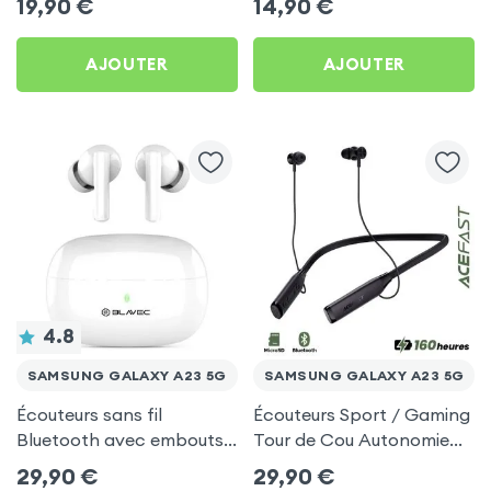
19,90
€
14,90
€
Pack) - Noir pour
Galaxy A23 5G
Samsung Galaxy A23 5G
AJOUTER
AJOUTER
4.8
SAMSUNG GALAXY A23 5G
SAMSUNG GALAXY A23 5G
Écouteurs sans fil
Écouteurs Sport / Gaming
Bluetooth avec embouts
Tour de Cou Autonomie
intra-auriculaires - Blanc
160h Acefast pour
29,90
€
29,90
€
pour Samsung Galaxy A23
Samsung Galaxy A23 5G