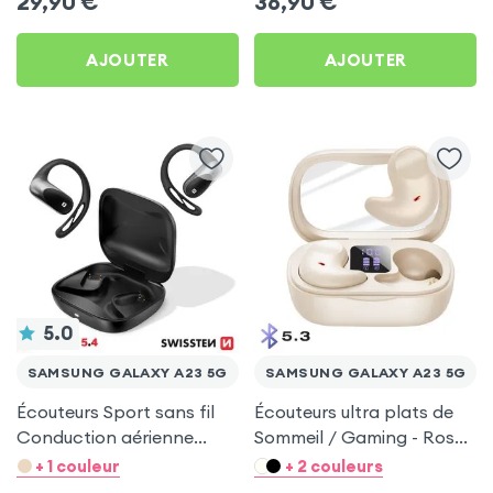
29,90
€
36,90
€
AJOUTER
AJOUTER
5.0
SAMSUNG GALAXY A23 5G
SAMSUNG GALAXY A23 5G
Écouteurs Sport sans fil
Écouteurs ultra plats de
Conduction aérienne
Sommeil / Gaming - Rose
Swissten Run Noir pour
pour Samsung Galaxy A23
+ 1 couleur
+ 2 couleurs
Samsung Galaxy A23 5G
5G