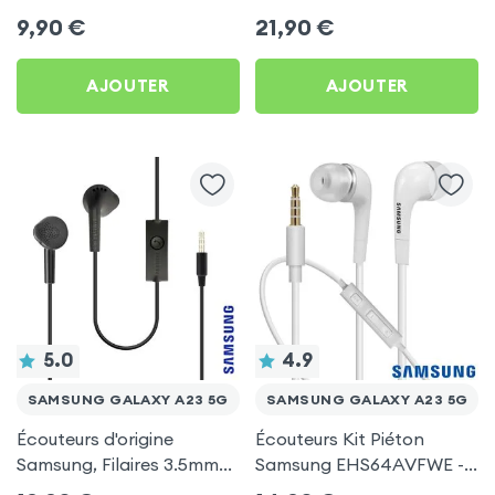
by Forever pour Samsung
d'autonomie, Son Stéréo,
9,90
€
21,90
€
Galaxy A23 5G
Akashi - Blanc pour
Samsung Galaxy A23 5G
AJOUTER
AJOUTER
5.0
4.9
SAMSUNG GALAXY A23 5G
SAMSUNG GALAXY A23 5G
Écouteurs d'origine
Écouteurs Kit Piéton
Samsung, Filaires 3.5mm
Samsung EHS64AVFWE -
Kit mains Libres (Service
Blanc pour Samsung