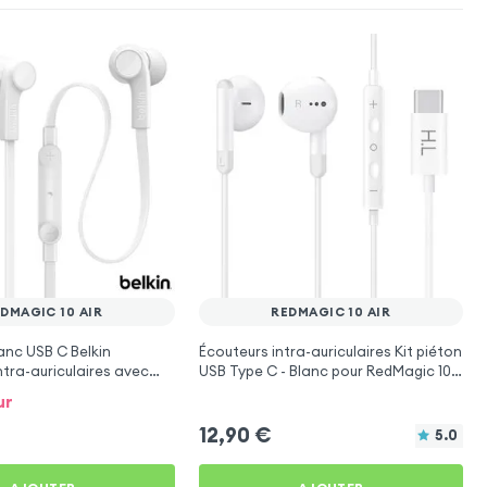
DMAGIC 10 AIR
REDMAGIC 10 AIR
anc USB C Belkin
Écouteurs intra-auriculaires Kit piéton
tra-auriculaires avec
USB Type C - Blanc pour RedMagic 10
edMagic 10 Air
Air
ur
12,90
€
5.0