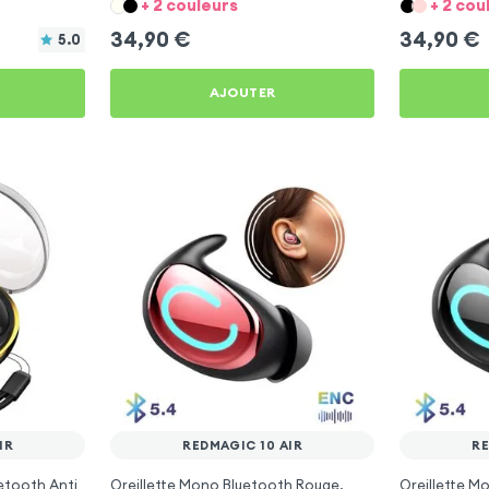
+ 2 couleurs
+ 2 cou
34,90
€
34,90
€
5.0
AJOUTER
IR
REDMAGIC 10 AIR
RE
etooth Anti
Oreillette Mono Bluetooth Rouge,
Oreillette M