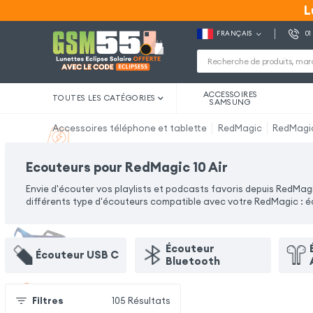
L
L
FRANÇAIS
01
ACCESSOIRES
TOUTES LES CATÉGORIES
SAMSUNG
Accessoires téléphone et tablette
RedMagic
RedMagic
Ecouteurs pour RedMagic 10 Air
Envie d'écouter vos playlists et podcasts favoris depuis RedMag
différents type d'écouteurs compatible avec votre RedMagic : écou
Écouteur
Écouteur USB C
Bluetooth
Filtres
105
Résultats