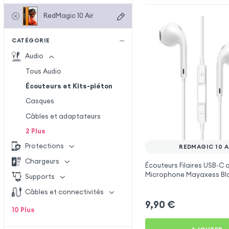
RedMagic 10 Air
CATÉGORIE
Audio
Tous Audio
Écouteurs et Kits-piéton
Casques
Câbles et adaptateurs
2
Plus
Protections
REDMAGIC 10 A
Chargeurs
Écouteurs Filaires USB-C 
Microphone Mayaxess Bl
Supports
RedMagic 10 Air
Câbles et connectivités
9,90
€
10
Plus