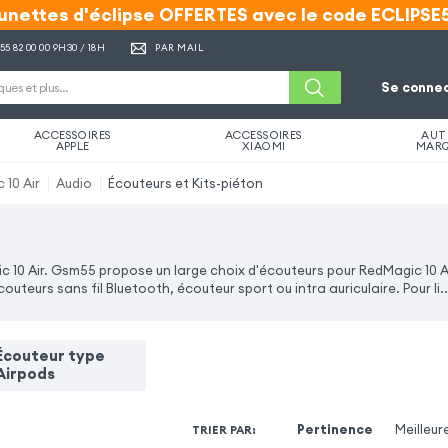
unettes d'éclipse OFFERTES avec le code ECLIPSE
unettes d'éclipse OFFERTES avec le code ECLIPSE
 55 82 00 00
9H30 / 18H
PAR MAIL
Se connec
ACCESSOIRES
ACCESSOIRES
AUT
APPLE
XIAOMI
MAR
 10 Air
Audio
Écouteurs et Kits-piéton
ic 10 Air. Gsm55 propose un large choix d'écouteurs pour RedMagic 10 A
teurs sans fil Bluetooth, écouteur sport ou intra auriculaire. Pour li
.
Écouteur type
Airpods
Pertinence
Meilleur
TRIER PAR
: