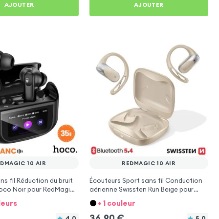
AJOUTER
AJOUTER
DMAGIC 10 AIR
REDMAGIC 10 AIR
s fil Réduction du bruit
Écouteurs Sport sans fil Conduction
oco Noir pour RedMagic
aérienne Swissten Run Beige pour
RedMagic 10 Air
leurs
+ 1 couleur
36,90
€
4.0
5.0