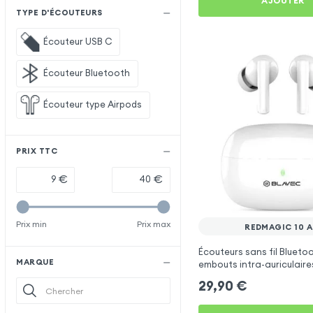
AJOUTER
TYPE D'ÉCOUTEURS
Écouteur USB C
Écouteur Bluetooth
Écouteur type Airpods
PRIX TTC
€
€
Prix min
Prix max
REDMAGIC 10 A
Écouteurs sans fil Blueto
MARQUE
embouts intra-auriculaire
pour RedMagic 10 Air
29,90
€