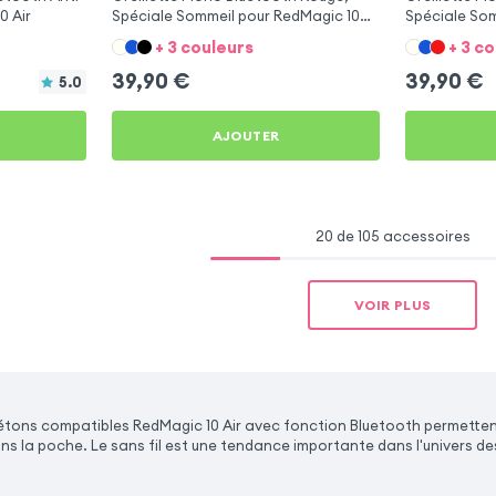
0 Air
Spéciale Sommeil pour RedMagic 10
Spéciale Som
Air
Air
+ 3 couleurs
+ 3 c
39,90
€
39,90
€
5.0
AJOUTER
20 de 105 accessoires
VOIR PLUS
iétons compatibles RedMagic 10 Air avec fonction Bluetooth permetten
ns la poche. Le sans fil est une tendance importante dans l'univers d