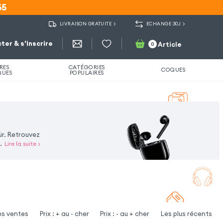
55
55
LIVRAISON GRATUITE
ECHANGE 30J
ter & s'inscrire
Article
0
RES
CATÉGORIES
COQUES
QUES
POPULAIRES
ir. Retrouvez
..
Lire la suite
>
es ventes
Prix : + au - cher
Prix : - au + cher
Les plus récents