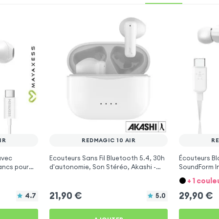
IR
REDMAGIC 10 AIR
RE
avec
Ecouteurs Sans Fil Bluetooth 5.4, 30h
Écouteurs Bl
ancs pour
d'autonomie, Son Stéréo, Akashi -
SoundForm In
Blanc pour RedMagic 10 Air
Micro pour R
+ 1 coule
21,90
€
29,90
€
4.7
5.0