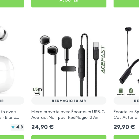
AJOUTER
IR
REDMAGIC 10 AIR
RE
oth avec
Micro cravate avec Écouteurs USB-C
Écouteurs Sp
s - Blanc
Acefast Noir pour RedMagic 10 Air
Cou Autonom
RedMagic 10 
24,90
€
29,90
€
4.8