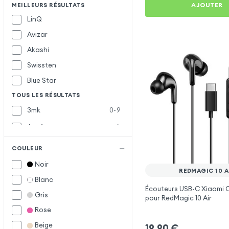
AJOUTER
MEILLEURS RÉSULTATS
LinQ
Avizar
Akashi
Swissten
Blue Star
TOUS LES RÉSULTATS
3mk
0-9
Acefast
A
Awei
COULEUR
Belkin
B
Noir
REDMAGIC 10 A
Bigben
Blanc
Écouteurs USB-C Xiaomi Of
Defunc
D
Gris
pour RedMagic 10 Air
Force Play
F
Rose
Beige
Hoco
H
19,90
€