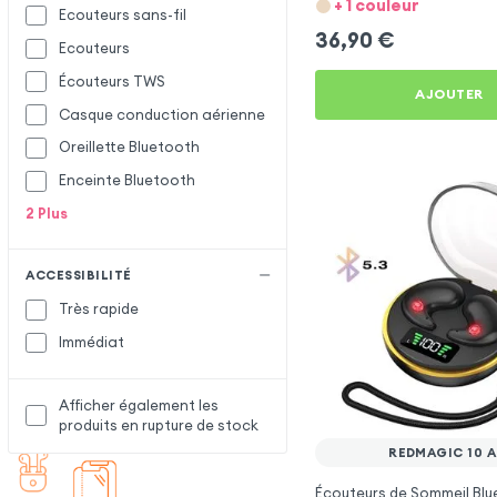
+ 1 couleur
Ecouteurs sans-fil
36,90
€
Ecouteurs
Écouteurs TWS
AJOUTER
Casque conduction aérienne
Oreillette Bluetooth
Enceinte Bluetooth
2
Plus
ACCESSIBILITÉ
Très rapide
Immédiat
Afficher également les
produits en rupture de stock
REDMAGIC 10 A
Écouteurs de Sommeil Blu