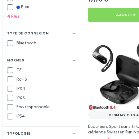
Bleu
Inkax
I
AJOUTER
4
Plus
Mayaxess
M
Remax
R
TYPE DE CONNEXION
Setty
S
Bluetooth
Xiaomi
X
NORMES
CE
RoHS
IPX4
IPX5
Eco responsable
REDMAGIC 10 A
IP54
Écouteurs Sport sans fil
aérienne Swissten Run No
TYPOLOGIE
RedMagic 10 Air