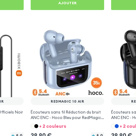
AJOUTER
IR
REDMAGIC 10 AIR
RE
ficiels Noir
Écouteurs sans fil Réduction du bruit
Écouteurs san
ANC ENC - Hoco Bleu pour RedMagic
ANC ENC - H
10 Air
10 Air
+ 2 couleurs
+ 2 cou
29,90
€
29,90
€
5.0
5.0