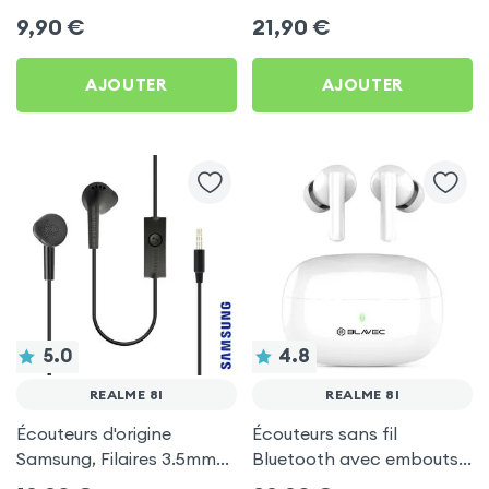
by Forever pour Realme 8i
d'autonomie, Son Stéréo,
9,90
€
21,90
€
Akashi - Blanc pour
Realme 8i
AJOUTER
AJOUTER
5.0
4.8
REALME 8I
REALME 8I
Écouteurs d'origine
Écouteurs sans fil
Samsung, Filaires 3.5mm
Bluetooth avec embouts
Kit mains Libres (Service
intra-auriculaires - Blanc