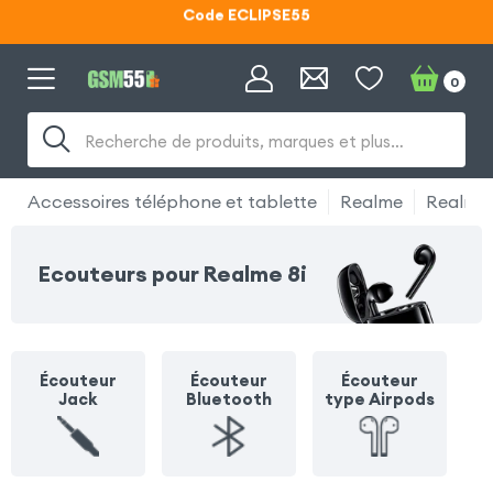
Lunettes d'éclipse OFFERTES
Code ECLIPSE55
0
Recherche de produits, marques et plus…
Accessoires téléphone et tablette
Realme
Realme 
Ecouteurs pour Realme 8i
Écouteur
Écouteur
Écouteur
Jack
Bluetooth
type Airpods