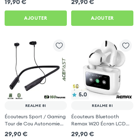
19,90
€
29,90
€
Pack) - Noir pour Realme
pour Realme 8i
8i
AJOUTER
AJOUTER
5.0
REALME 8I
REALME 8I
Écouteurs Sport / Gaming
Écouteurs Bluetooth
Tour de Cou Autonomie
Remax W20 Écran LCD
160h Acefast pour
Full-Color pour Realme 8i
29,90
€
29,90
€
Realme 8i