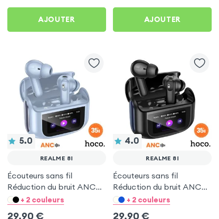
AJOUTER
AJOUTER
5.0
4.0
REALME 8I
REALME 8I
Écouteurs sans fil
Écouteurs sans fil
Réduction du bruit ANC
Réduction du bruit ANC
ENC - Hoco Bleu pour
ENC - Hoco Noir pour
+ 2 couleurs
+ 2 couleurs
Realme 8i
Realme 8i
29,90
€
29,90
€