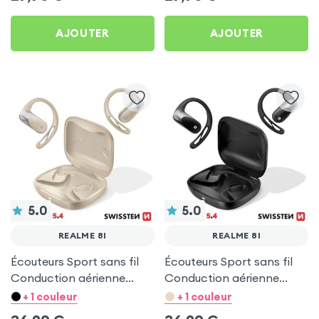
AJOUTER
AJOUTER
5.0
5.0
REALME 8I
REALME 8I
Écouteurs Sport sans fil
Écouteurs Sport sans fil
Conduction aérienne
Conduction aérienne
Swissten Run Beige pour
Swissten Run Noir pour
+ 1 couleur
+ 1 couleur
Realme 8i
Realme 8i