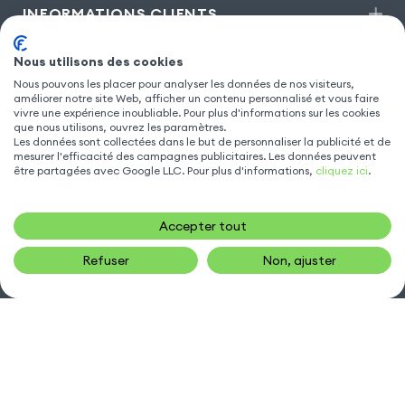
INFORMATIONS CLIENTS
Nous utilisons des cookies
MODÈLES POPULAIRES
Nous pouvons les placer pour analyser les données de nos visiteurs,
améliorer notre site Web, afficher un contenu personnalisé et vous faire
vivre une expérience inoubliable. Pour plus d'informations sur les cookies
que nous utilisons, ouvrez les paramètres.
ACCESSOIRE TÉLÉPHONE
Les données sont collectées dans le but de personnaliser la publicité et de
mesurer l'efficacité des campagnes publicitaires. Les données peuvent
être partagées avec Google LLC. Pour plus d'informations,
cliquez ici
.
NOUS CONTACTER
Accepter tout
sav@gsm55.net
Refuser
Non, ajuster
01.55.82.00.00
numéro non surtaxé
30, bis rue Girard
,
93100 Montreuil
SUIVEZ NOUS