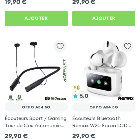
19,90
€
29,90
€
Pack) - Noir pour Oppo
pour Oppo A54 5G
A54 5G
AJOUTER
AJOUTER
5.0
OPPO A54 5G
OPPO A54 5G
Écouteurs Sport / Gaming
Écouteurs Bluetooth
Tour de Cou Autonomie
Remax W20 Écran LCD
160h Acefast pour Oppo
Full-Color pour Oppo A54
29,90
€
29,90
€
A54 5G
5G