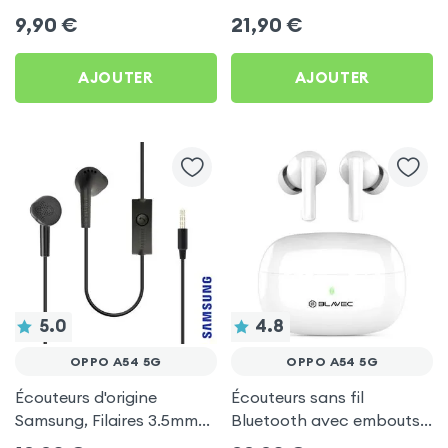
by Forever pour Oppo
d'autonomie, Son Stéréo,
9,90
€
21,90
€
A54 5G
Akashi - Blanc pour Oppo
A54 5G
AJOUTER
AJOUTER
5.0
4.8
OPPO A54 5G
OPPO A54 5G
Écouteurs d'origine
Écouteurs sans fil
Samsung, Filaires 3.5mm
Bluetooth avec embouts
Kit mains Libres (Service
intra-auriculaires - Blanc