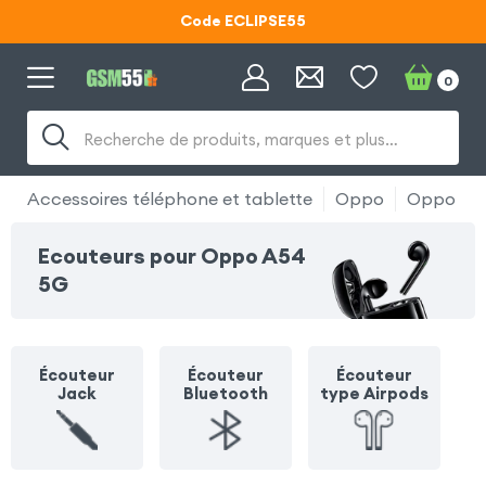
Code ECLIPSE55
Lunettes d'éclipse OFFERTES
0
Code ECLIPSE55
Recherche de produits, marques et plus…
Accessoires téléphone et tablette
Oppo
Oppo A5
Ecouteurs pour Oppo A54
5G
Écouteur
Écouteur
Écouteur
Jack
Bluetooth
type Airpods