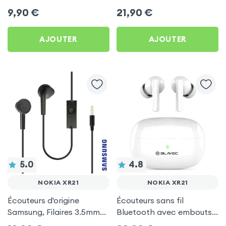
by Forever pour Nokia
d'autonomie, Son Stéréo,
9,90
€
21,90
€
XR21
Akashi - Blanc pour Nokia
XR21
AJOUTER
AJOUTER
5.0
4.8
NOKIA XR21
NOKIA XR21
Écouteurs d'origine
Écouteurs sans fil
Samsung, Filaires 3.5mm
Bluetooth avec embouts
Kit mains Libres (Service
intra-auriculaires - Blanc