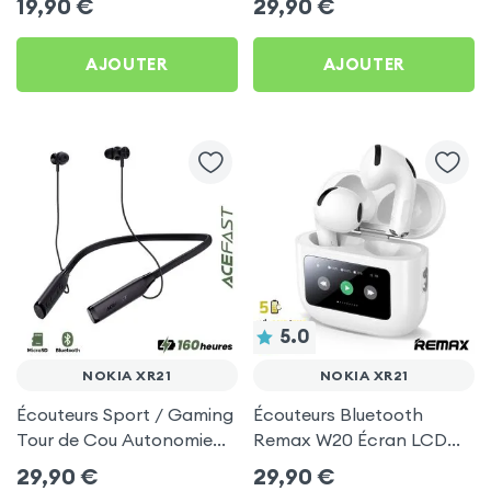
19,90
€
29,90
€
Pack) - Noir pour Nokia
pour Nokia XR21
XR21
AJOUTER
AJOUTER
5.0
NOKIA XR21
NOKIA XR21
Écouteurs Sport / Gaming
Écouteurs Bluetooth
Tour de Cou Autonomie
Remax W20 Écran LCD
160h Acefast pour Nokia
Full-Color pour Nokia
29,90
€
29,90
€
XR21
XR21