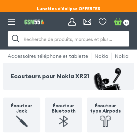
Lunettes d'éclipse OFFERTES
Code ECLIPSE55
0
Lunettes d'éclipse OFFERTES
Recherche de produits, marques et plus…
Code ECLIPSE55
Accessoires téléphone et tablette
Nokia
Nokia XR
Ecouteurs pour Nokia XR21
Écouteur
Écouteur
Écouteur
Jack
Bluetooth
type Airpods