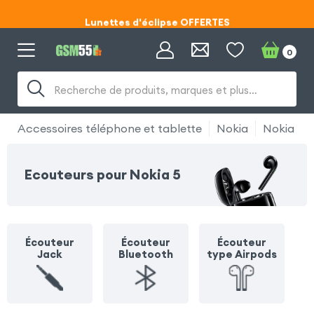
Lunettes d'éclipse OFFERTES
Code ECLIPSE55
0
Lunettes d'éclipse OFFERTES
Recherche de produits, marques et plus…
Code ECLIPSE55
Accessoires téléphone et tablette
Nokia
Nokia 5
Ecouteurs pour Nokia 5
Écouteur
Écouteur
Écouteur
Jack
Bluetooth
type Airpods