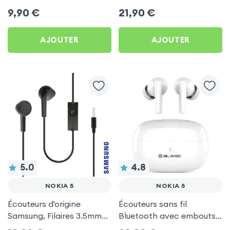
by Forever pour Nokia 5
d'autonomie, Son Stéréo,
9,90
€
21,90
€
Akashi - Blanc pour Nokia
5
AJOUTER
AJOUTER
5.0
4.8
NOKIA 5
NOKIA 5
Écouteurs d'origine
Écouteurs sans fil
Samsung, Filaires 3.5mm
Bluetooth avec embouts
Kit mains Libres (Service
intra-auriculaires - Blanc