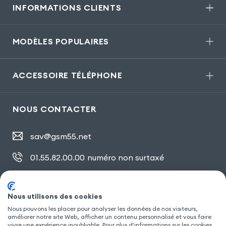
INFORMATIONS CLIENTS
MODÈLES POPULAIRES
ACCESSOIRE TÉLÉPHONE
NOUS CONTACTER
sav@gsm55.net
01.55.82.00.00
numéro non surtaxé
30, bis rue Girard
,
93100 Montreuil
Nous utilisons des cookies
Nous pouvons les placer pour analyser les données de nos visiteurs,
améliorer notre site Web, afficher un contenu personnalisé et vous faire
SUIVEZ NOUS
vivre une expérience inoubliable. Pour plus d'informations sur les cookies