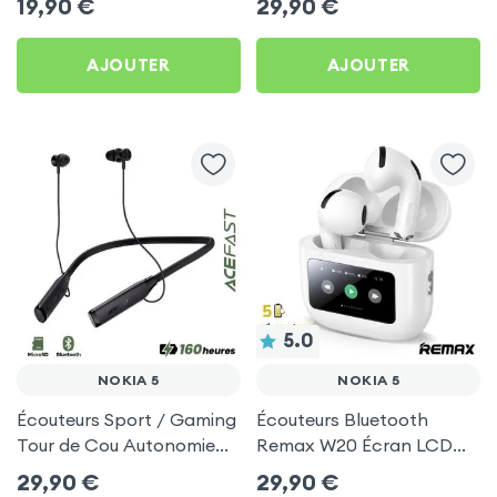
19,90
€
29,90
€
Pack) - Noir pour Nokia 5
pour Nokia 5
AJOUTER
AJOUTER
5.0
NOKIA 5
NOKIA 5
Écouteurs Sport / Gaming
Écouteurs Bluetooth
Tour de Cou Autonomie
Remax W20 Écran LCD
160h Acefast pour Nokia
Full-Color pour Nokia 5
29,90
€
29,90
€
5