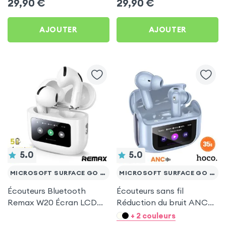
29,90
€
29,90
€
pour Microsoft Surface
Microsoft Surface Go 10.1
Go 10.1
AJOUTER
AJOUTER
5.0
5.0
MICROSOFT SURFACE GO 10.1
MICROSOFT SURFACE GO 10.1
Écouteurs Bluetooth
Écouteurs sans fil
Remax W20 Écran LCD
Réduction du bruit ANC
Full-Color pour Microsoft
ENC - Hoco Bleu pour
+ 2 couleurs
Surface Go 10.1
Microsoft Surface Go 10.1