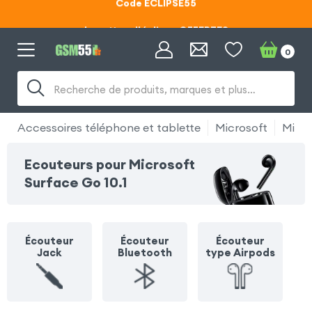
Lunettes d'éclipse OFFERTES
Code ECLIPSE55
0
Recherche de produits, marques et plus…
Accessoires téléphone et tablette
Microsoft
Micro
Ecouteurs pour Microsoft
Surface Go 10.1
Écouteur
Écouteur
Écouteur
Jack
Bluetooth
type Airpods