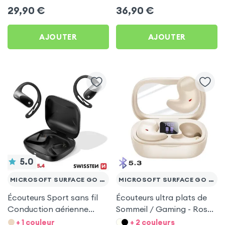
Microsoft Surface Go 10.1
Microsoft Surface Go 10.1
29,90
€
36,90
€
AJOUTER
AJOUTER
5.0
MICROSOFT SURFACE GO 10.1
MICROSOFT SURFACE GO 10.1
Écouteurs Sport sans fil
Écouteurs ultra plats de
Conduction aérienne
Sommeil / Gaming - Rose
Swissten Run Noir pour
pour Microsoft Surface
+ 1 couleur
+ 2 couleurs