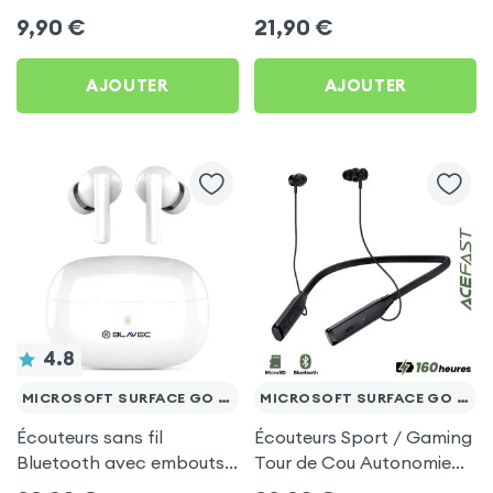
by Forever pour Microsoft
d'autonomie, Son Stéréo,
9,90
€
21,90
€
Surface Go 10.1
Akashi - Blanc pour
Microsoft Surface Go 10.1
AJOUTER
AJOUTER
4.8
MICROSOFT SURFACE GO 10.1
MICROSOFT SURFACE GO 10.1
Écouteurs sans fil
Écouteurs Sport / Gaming
Bluetooth avec embouts
Tour de Cou Autonomie
intra-auriculaires - Blanc
160h Acefast pour