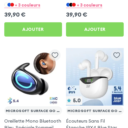
pour Microsoft Surface
pour Microsoft Surface
+ 3 couleurs
+ 3 couleurs
Go 10.1
Go 10.1
39,90
€
39,90
€
AJOUTER
AJOUTER
5.0
MICROSOFT SURFACE GO 10.1
MICROSOFT SURFACE GO 10.1
Oreillette Mono Bluetooth
Écouteurs Sans Fil
Bleu, Spéciale Sommeil
Étanche IPX4 Blue Star