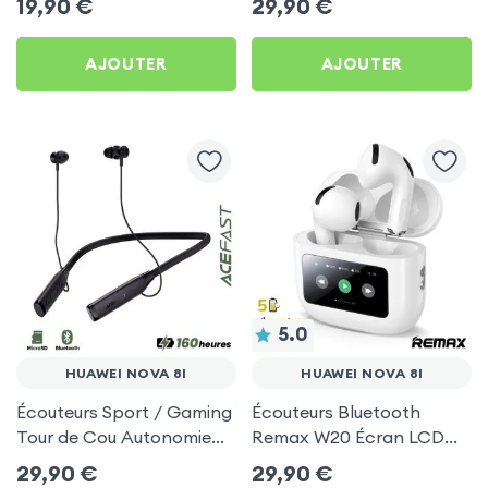
19,90
€
29,90
€
Pack) - Noir pour Huawei
pour Huawei Nova 8i
Nova 8i
AJOUTER
AJOUTER
5.0
HUAWEI NOVA 8I
HUAWEI NOVA 8I
Écouteurs Sport / Gaming
Écouteurs Bluetooth
Tour de Cou Autonomie
Remax W20 Écran LCD
160h Acefast pour Huawei
Full-Color pour Huawei
29,90
€
29,90
€
Nova 8i
Nova 8i