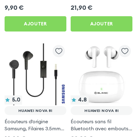
by Forever pour Huawei
d'autonomie, Son Stéréo,
9,90
€
21,90
€
Nova 8i
Akashi - Blanc pour
Huawei Nova 8i
AJOUTER
AJOUTER
5.0
4.8
HUAWEI NOVA 8I
HUAWEI NOVA 8I
Écouteurs d'origine
Écouteurs sans fil
Samsung, Filaires 3.5mm
Bluetooth avec embouts
Kit mains Libres (Service
intra-auriculaires - Blanc