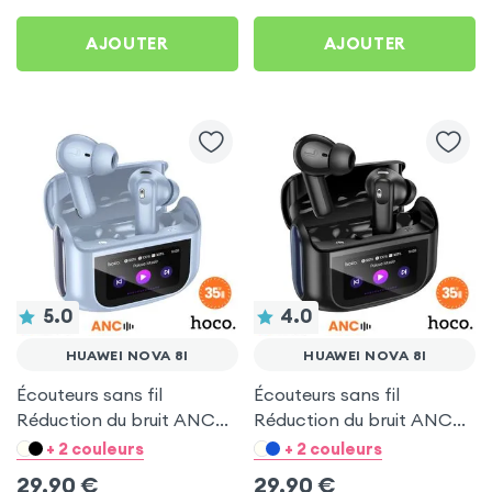
AJOUTER
AJOUTER
5.0
4.0
HUAWEI NOVA 8I
HUAWEI NOVA 8I
Écouteurs sans fil
Écouteurs sans fil
Réduction du bruit ANC
Réduction du bruit ANC
ENC - Hoco Bleu pour
ENC - Hoco Noir pour
+ 2 couleurs
+ 2 couleurs
Huawei Nova 8i
Huawei Nova 8i
29,90
€
29,90
€