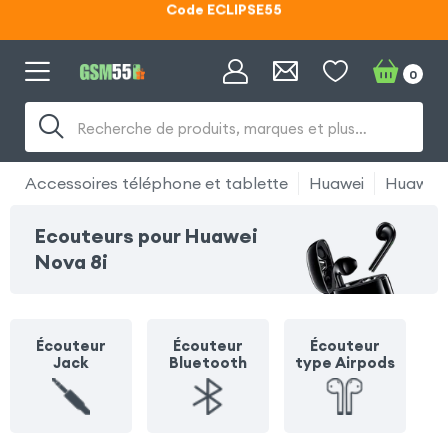
Lunettes d'éclipse OFFERTES
Code ECLIPSE55
0
Recherche de produits, marques et plus…
Accessoires téléphone et tablette
Huawei
Huawei 
Ecouteurs pour Huawei
Nova 8i
Écouteur
Écouteur
Écouteur
Jack
Bluetooth
type Airpods