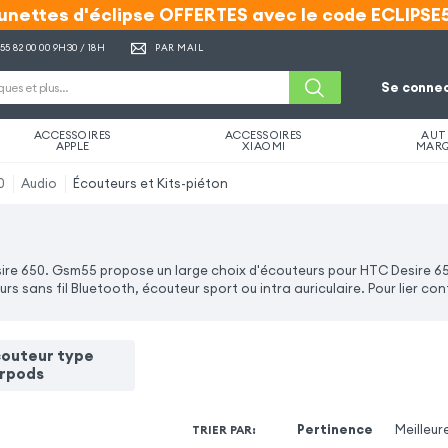
unettes d'éclipse OFFERTES avec le code ECLIPSE
unettes d'éclipse OFFERTES avec le code ECLIPSE
 55 82 00 00
9H30 / 18H
PAR MAIL
Se connec
ACCESSOIRES
ACCESSOIRES
AUT
APPLE
XIAOMI
MAR
0
Audio
Écouteurs et Kits-piéton
esire 650. Gsm55 propose un large choix d'écouteurs pour HTC Desire 6
 sans fil Bluetooth, écouteur sport ou intra auriculaire. Pour lier con
couteur type
irpods
Pertinence
Meilleur
TRIER PAR
: