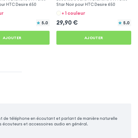
our HTC Desire 650
Star Noir pour HTC Desire 650
ur
+ 1 couleur
29,90
€
5.0
5.0
AJOUTER
AJOUTER
t de téléphone en écoutant et parlant de manière naturelle
es écouteurs et accessoires audio en général.