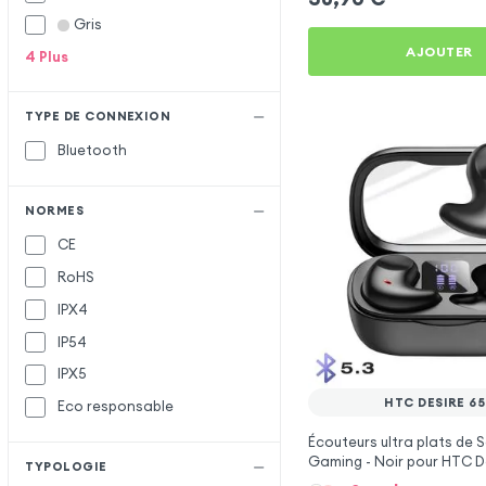
Gris
Hoco
H
AJOUTER
4
Plus
Inkax
I
JBL
J
TYPE DE CONNEXION
Oppo
O
Bluetooth
Remax
R
Samsung
S
NORMES
Setty
CE
RoHS
IPX4
IP54
IPX5
HTC DESIRE 6
Eco responsable
Écouteurs ultra plats de 
Gaming - Noir pour HTC D
TYPOLOGIE