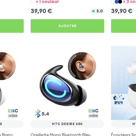
+ 1 couleur
+ 3 c
39,90
€
39,90
€
5.0
AJOUTER
50
HTC DESIRE 650
H
 Blanc,
Oreillette Mono Bluetooth Bleu,
Écouteurs Sa