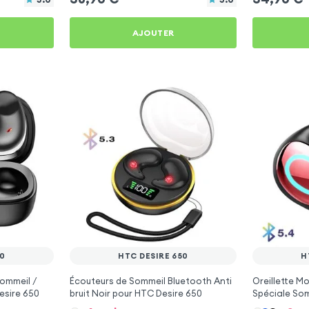
AJOUTER
50
HTC DESIRE 650
H
Sommeil /
Écouteurs de Sommeil Bluetooth Anti
Oreillette M
esire 650
bruit Noir pour HTC Desire 650
Spéciale Som
650