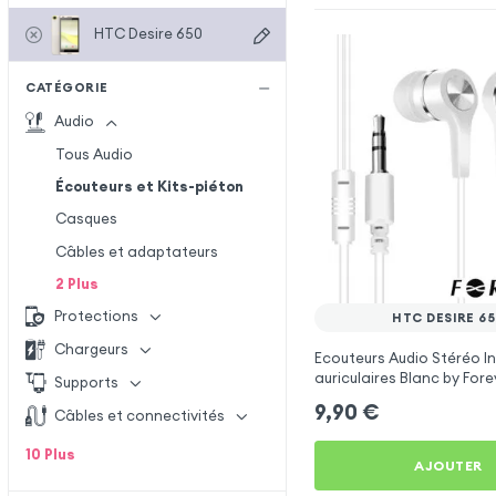
HTC Desire 650
CATÉGORIE
Audio
Tous Audio
Écouteurs et Kits-piéton
Casques
Câbles et adaptateurs
2
Plus
Protections
HTC DESIRE 6
Chargeurs
Ecouteurs Audio Stéréo In
auriculaires Blanc by Fore
Supports
HTC Desire 650
9,90
€
Câbles et connectivités
10
Plus
AJOUTER