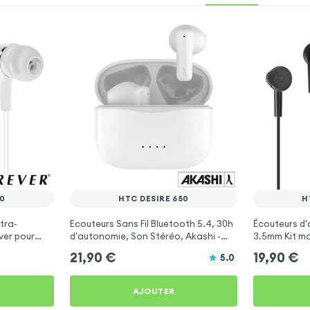
50
HTC DESIRE 650
H
tra-
Ecouteurs Sans Fil Bluetooth 5.4, 30h
Écouteurs d'
ver pour
d'autonomie, Son Stéréo, Akashi -
3.5mm Kit ma
Blanc pour HTC Desire 650
- Noir pour 
21,90
€
19,90
€
5.0
AJOUTER