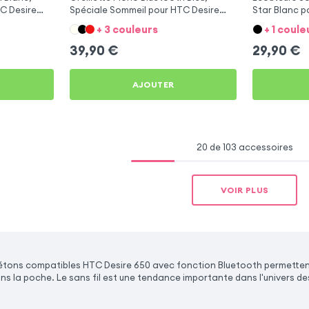
C Desire
Spéciale Sommeil pour HTC Desire
Star Blanc p
650
+ 3 couleurs
+ 1 coule
39,90
€
29,90
€
AJOUTER
20 de 103 accessoires
VOIR PLUS
iétons compatibles HTC Desire 650 avec fonction Bluetooth permetten
ns la poche. Le sans fil est une tendance importante dans l'univers d