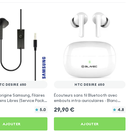
TC DESIRE 650
HTC DESIRE 650
origine Samsung, Filaires
Écouteurs sans fil Bluetooth avec
ins Libres (Service Pack)
embouts intra-auriculaires - Blanc
HTC Desire 650
pour HTC Desire 650
29,90
€
5.0
4.8
AJOUTER
AJOUTER