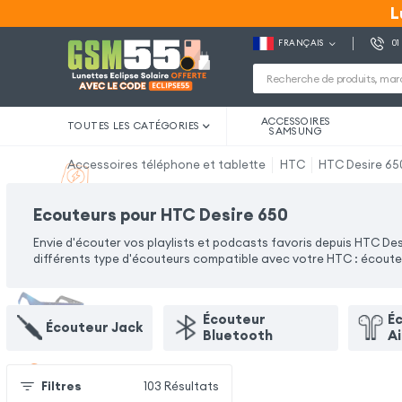
L
L
FRANÇAIS
01
ACCESSOIRES
TOUTES LES CATÉGORIES
SAMSUNG
Accessoires téléphone et tablette
HTC
HTC Desire 65
Ecouteurs pour HTC Desire 650
Envie d'écouter vos playlists et podcasts favoris depuis HTC D
différents type d'écouteurs compatible avec votre HTC : écouteurs
Écouteur
É
Écouteur Jack
Bluetooth
A
Filtres
103
Résultats