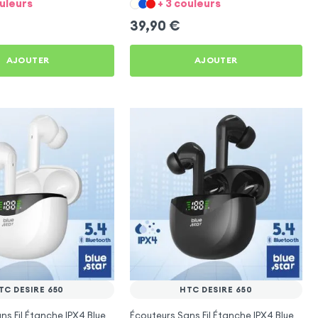
ouleurs
+ 3 couleurs
39,90
€
AJOUTER
AJOUTER
TC DESIRE 650
HTC DESIRE 650
ns Fil Étanche IPX4 Blue
Écouteurs Sans Fil Étanche IPX4 Blue