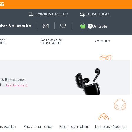
55
55
LIVRAISON GRATUITE
ECHANGE 30J
ter & s'inscrire
Article
0
RES
CATÉGORIES
COQUES
QUES
POPULAIRES
50. Retrouvez
f
...
Lire la suite
>
es ventes
Prix : + au - cher
Prix : - au + cher
Les plus récents