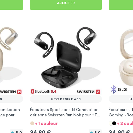
AJOUTER
50
HTC DESIRE 650
H
 Conduction
Écouteurs Sport sans fil Conduction
Écouteurs ul
ige pour
aérienne Swissten Run Noir pour HTC
Gaming - Ro
Desire 650
+ 1 couleur
+ 2 cou
36,90
€
34,90
€
5.0
5.0