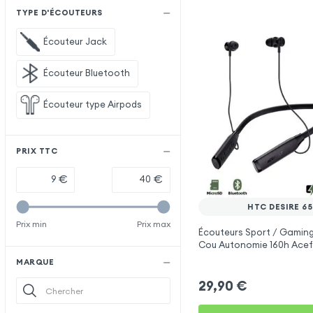
TYPE D'ÉCOUTEURS
Écouteur Jack
Écouteur Bluetooth
Écouteur type Airpods
PRIX TTC
€
€
HTC DESIRE 6
Prix min
Prix max
Écouteurs Sport / Gaming
Cou Autonomie 160h Acef
HTC Desire 650
MARQUE
29,90
€