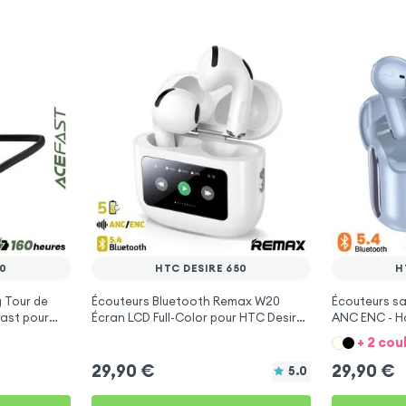
50
HTC DESIRE 650
H
 Tour de
Écouteurs Bluetooth Remax W20
Écouteurs san
ast pour
Écran LCD Full-Color pour HTC Desire
ANC ENC - H
650
650
+ 2 cou
29,90
€
29,90
€
5.0