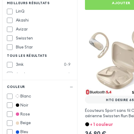
AJOUTER
MEILLEURS RÉSULTATS
LinQ
Akashi
Avizar
Swissten
Blue Star
TOUS LES RÉSULTATS
3mk
0-9
Acefast
A
Awei
COULEUR
Belkin
B
Blanc
HTC DESIRE 6
Defunc
D
Noir
Écouteurs Sport sans fil
Doro
Rose
aérienne Swissten Run Be
HTC Desire 650
Force Play
F
Beige
+ 1 couleur
Forever
Bleu
36,90
€