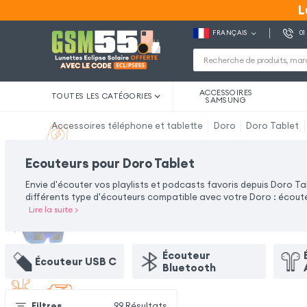
L
L
FRANÇAIS
01
ACCESSOIRES
TOUTES LES CATÉGORIES
SAMSUNG
Accessoires téléphone et tablette
Doro
Doro Tablet
Ecouteurs pour Doro Tablet
Envie d'écouter vos playlists et podcasts favoris depuis Doro T
différents type d'écouteurs compatible avec votre Doro : écouteur
Lire la suite
>
Écouteur
Écouteur USB C
Bluetooth
Filtres
99
Résultats