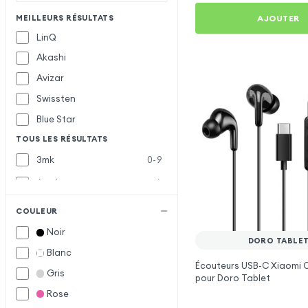
AJOUTER
MEILLEURS RÉSULTATS
LinQ
Akashi
Avizar
Swissten
Blue Star
TOUS LES RÉSULTATS
3mk
0-9
Acefast
A
Awei
COULEUR
Belkin
B
Noir
DORO TABLE
Bigben
Blanc
Écouteurs USB-C Xiaomi Of
Defunc
D
Gris
pour Doro Tablet
Force Play
F
Rose