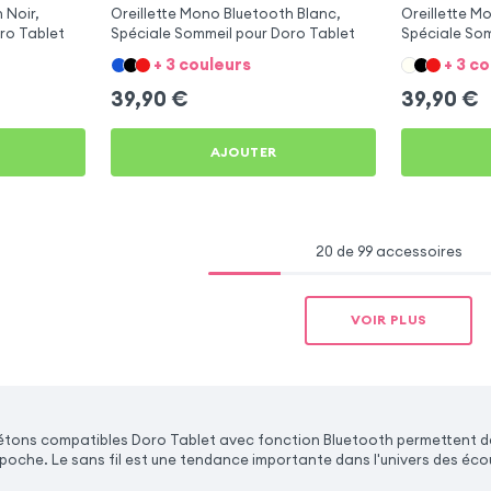
 Noir,
Oreillette Mono Bluetooth Blanc,
Oreillette M
ro Tablet
Spéciale Sommeil pour Doro Tablet
Spéciale Som
+ 3 couleurs
+ 3 c
39,90
€
39,90
€
AJOUTER
20 de 99 accessoires
VOIR PLUS
iétons compatibles Doro Tablet avec fonction Bluetooth permettent d
 poche. Le sans fil est une tendance importante dans l'univers des éc