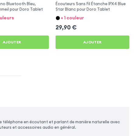
ono Bluetooth Bleu,
Écouteurs Sans Fil Étanche IPX4 Blue
meil pour Doro Tablet
Star Blanc pour Doro Tablet
ouleurs
+ 1 couleur
29,90
€
AJOUTER
AJOUTER
e téléphone en écoutant et parlant de manière naturelle avec
outeurs et accessoires audio en général.