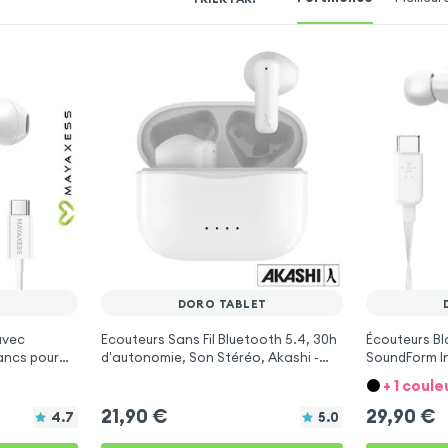
T
DORO TABLET
avec
Ecouteurs Sans Fil Bluetooth 5.4, 30h
Écouteurs Bl
ancs pour
d'autonomie, Son Stéréo, Akashi -
SoundForm In
Blanc pour Doro Tablet
Micro pour D
+ 1 coule
21,90
€
29,90
€
4.7
5.0