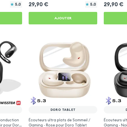
29,90
€
29,90
€
5.0
5.0
AJOUTER
T
DORO TABLET
 Conduction
Écouteurs ultra plats de Sommeil /
Écouteurs ul
ir pour Doro
Gaming - Rose pour Doro Tablet
Gaming - Noi