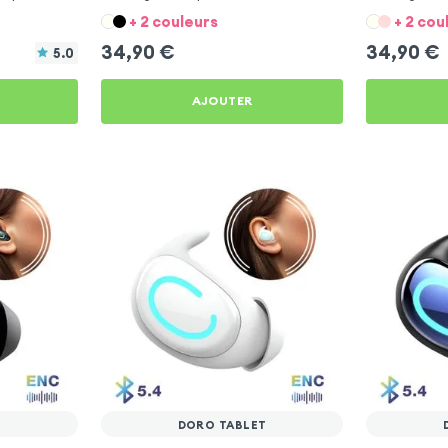
+ 2 couleurs
+ 2 cou
34,90
€
34,90
€
5.0
AJOUTER
T
DORO TABLET