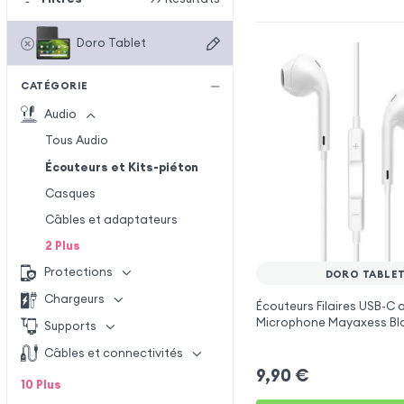
Doro Tablet
CATÉGORIE
Audio
Tous Audio
Écouteurs et Kits-piéton
Casques
Câbles et adaptateurs
2
Plus
Protections
DORO TABLE
Chargeurs
Écouteurs Filaires USB-C 
Microphone Mayaxess Bl
Supports
Doro Tablet
Câbles et connectivités
9,90
€
10
Plus