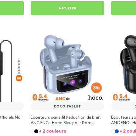
AJOUTER
T
DORO TABLET
ficiels Noir
Écouteurs sans fil Réduction du bruit
Écouteurs san
ANC ENC - Hoco Bleu pour Doro
ANC ENC - H
Tablet
Tablet
+ 2 couleurs
+ 2 cou