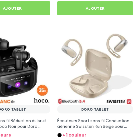
AJOUTER
AJOUTER
DORO TABLET
DORO TABLET
s fil Réduction du bruit
Écouteurs Sport sans fil Conduction
oco Noir pour Doro
aérienne Swissten Run Beige pour
Doro Tablet
leurs
+ 1 couleur