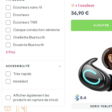
Tablet
+ 1 couleur
Ecouteurs sans-fil
36,90
€
Ecouteurs
Écouteurs TWS
AJOUTER
Casque conduction aérienne
Oreillette Bluetooth
Enceinte Bluetooth
2
Plus
ACCESSIBILITÉ
Très rapide
Immédiat
Afficher également les
produits en rupture de stock
DORO TABLE