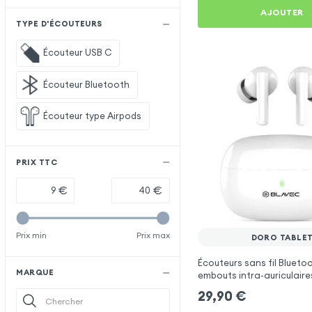
AJOUTER
TYPE D'ÉCOUTEURS
Écouteur USB C
Écouteur Bluetooth
Écouteur type Airpods
PRIX TTC
€
€
Prix min
Prix max
DORO TABLE
Écouteurs sans fil Blueto
MARQUE
embouts intra-auriculaire
pour Doro Tablet
29,90
€