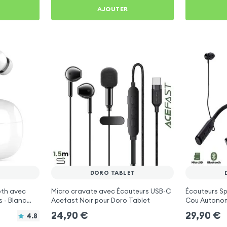
AJOUTER
T
DORO TABLET
oth avec
Micro cravate avec Écouteurs USB-C
Écouteurs Sp
s - Blanc
Acefast Noir pour Doro Tablet
Cou Autonom
Doro Tablet
24,90
€
29,90
€
4.8