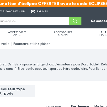
unettes d'éclipse OFFERTES avec le code ECLIPSE
unettes d'éclipse OFFERTES avec le code ECLIPSE
 55 82 00 00
9H30 / 18H
PAR MAIL
Se connec
ACCESSOIRES
ACCESSOIRES
AUT
APPLE
XIAOMI
MAR
Audio
Écouteurs et Kits-piéton
ablet. Gsm55 propose un large choix d'écouteurs pour Doro Tablet. Re
s sans fil Bluetooth, écouteur sport ou intra auriculaire. Pour lier co
Écouteur type
Airpods
Pertinence
Meilleur
TRIER PAR
: