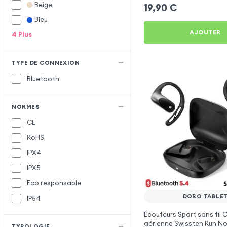
Beige
Hoco
H
19,90
€
Bleu
Inkax
I
AJOUTER
4
Plus
Mayaxess
M
Remax
R
TYPE DE CONNEXION
Setty
S
Bluetooth
Xiaomi
X
NORMES
CE
RoHS
IPX4
IPX5
Eco responsable
DORO TABLE
IP54
Écouteurs Sport sans fil
aérienne Swissten Run No
TYPOLOGIE