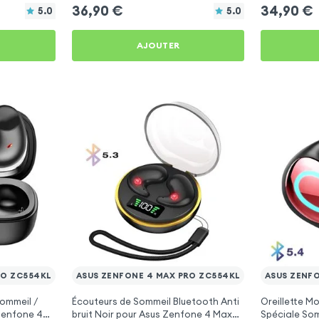
36,90
€
34,90
€
5.0
5.0
AJOUTER
RO ZC554KL
ASUS ZENFONE 4 MAX PRO ZC554KL
ASUS ZENF
Sommeil /
Écouteurs de Sommeil Bluetooth Anti
Oreillette M
Zenfone 4
bruit Noir pour Asus Zenfone 4 Max
Spéciale So