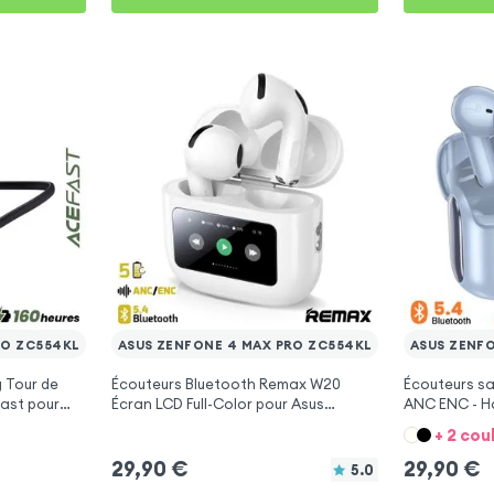
RO ZC554KL
ASUS ZENFONE 4 MAX PRO ZC554KL
ASUS ZENF
 Tour de
Écouteurs Bluetooth Remax W20
Écouteurs san
ast pour
Écran LCD Full-Color pour Asus
ANC ENC - H
 ZC554KL
Zenfone 4 Max Pro ZC554KL
Zenfone 4 M
+ 2 cou
29,90
€
29,90
€
5.0