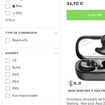
36,90
€
Forever
Bleu
Gris
Hoco
H
AJOUTER
4
Plus
Inkax
I
JBL
J
TYPE DE CONNEXION
Oppo
O
Bluetooth
Remax
R
Samsung
S
NORMES
Setty
CE
RoHS
IPX4
IP54
IPX5
ASUS ZENFONE 4 MAX P
Eco responsable
Écouteurs ultra plats de 
Gaming - Noir pour Asus 