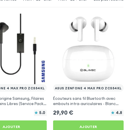
ONE 4 MAX PRO ZC554KL
ASUS ZENFONE 4 MAX PRO ZC554KL
origine Samsung, Filaires
Écouteurs sans fil Bluetooth avec
ins Libres (Service Pack)
embouts intra-auriculaires - Blanc
Asus Zenfone 4 Max Pro
pour Asus Zenfone 4 Max Pro
29,90
€
5.0
4.8
ZC554KL
AJOUTER
AJOUTER