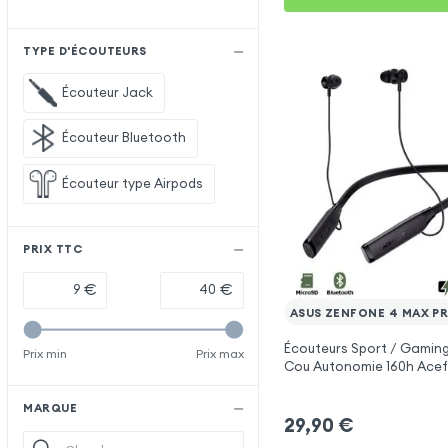
TYPE D'ÉCOUTEURS
Écouteur Jack
Écouteur Bluetooth
Écouteur type Airpods
PRIX TTC
€
€
ASUS ZENFONE 4 MAX P
Écouteurs Sport / Gaming
Prix min
Prix max
Cou Autonomie 160h Acef
Asus Zenfone 4 Max Pro
MARQUE
29,90
€