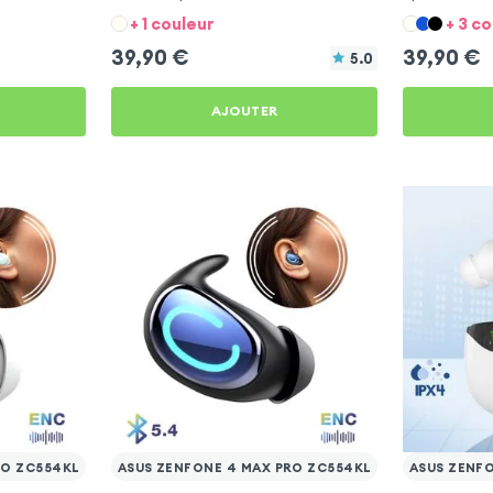
Pro ZC554KL
4 Max Pro Z
+ 1 couleur
+ 3 c
39,90
€
39,90
€
5.0
AJOUTER
RO ZC554KL
ASUS ZENFONE 4 MAX PRO ZC554KL
ASUS ZENF