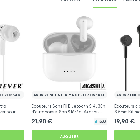
RO ZC554KL
ASUS ZENFONE 4 MAX PRO ZC554KL
ASUS ZENF
tra-
Ecouteurs Sans Fil Bluetooth 5.4, 30h
Écouteurs d'
ver pour
d'autonomie, Son Stéréo, Akashi -
3.5mm Kit ma
 ZC554KL
Blanc pour Asus Zenfone 4 Max Pro
- Noir pour 
21,90
€
19,90
€
5.0
ZC554KL
ZC554KL
AJOUTER