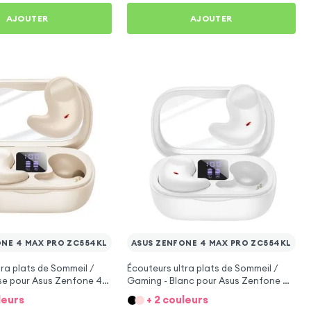
AJOUTER
AJOUTER
ONE 4 MAX PRO ZC554KL
ASUS ZENFONE 4 MAX PRO ZC554KL
tra plats de Sommeil /
Écouteurs ultra plats de Sommeil /
se pour Asus Zenfone 4
Gaming - Blanc pour Asus Zenfone 4
554KL
Max Pro ZC554KL
leurs
+ 2 couleurs