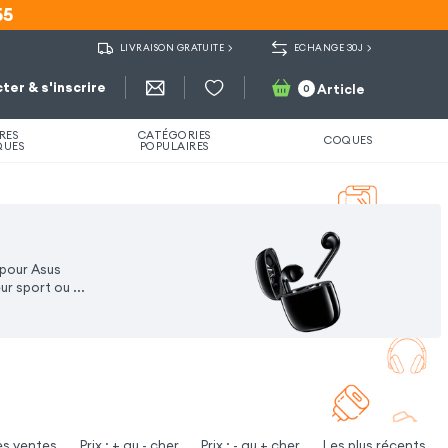
55
55
LIVRAISON GRATUITE
ECHANGE 30J
ter & s'inscrire
Article
0
RES
CATÉGORIES
COQUES
QUES
POPULAIRES
 pour Asus
eur sport ou
...
es ventes
Prix : + au - cher
Prix : - au + cher
Les plus récents