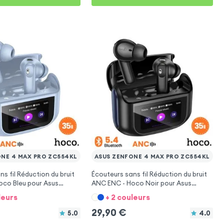
ONE 4 MAX PRO ZC554KL
ASUS ZENFONE 4 MAX PRO ZC554KL
s fil Réduction du bruit
Écouteurs sans fil Réduction du bruit
oco Bleu pour Asus
ANC ENC - Hoco Noir pour Asus
ax Pro ZC554KL
Zenfone 4 Max Pro ZC554KL
leurs
+ 2 couleurs
29,90
€
5.0
4.0