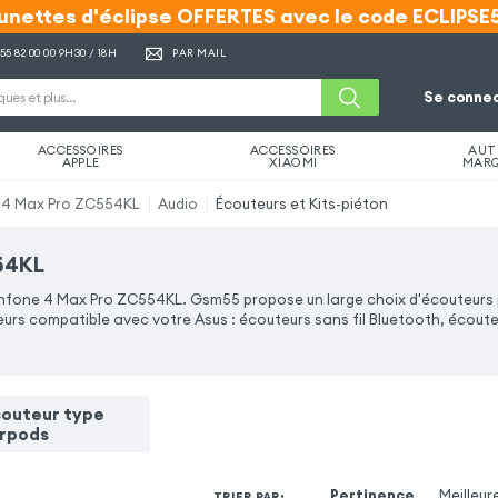
unettes d'éclipse OFFERTES avec le code ECLIPSE
unettes d'éclipse OFFERTES avec le code ECLIPSE
 55 82 00 00
9H30 / 18H
PAR MAIL
Se connec
ACCESSOIRES
ACCESSOIRES
AUT
APPLE
XIAOMI
MAR
 4 Max Pro ZC554KL
Audio
Écouteurs et Kits-piéton
554KL
Zenfone 4 Max Pro ZC554KL. Gsm55 propose un large choix d'écouteurs
rs compatible avec votre Asus : écouteurs sans fil Bluetooth, écout
couteur type
irpods
Pertinence
Meilleur
TRIER PAR
: