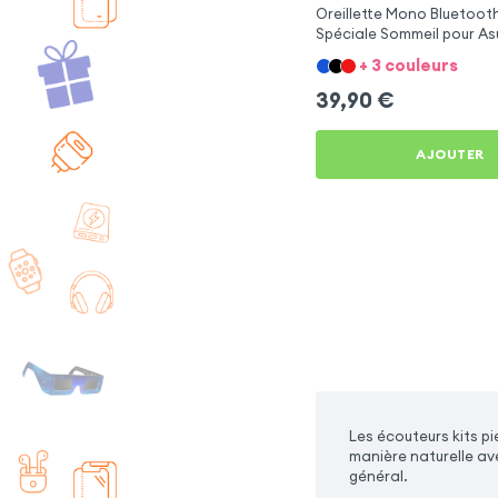
Oreillette Mono Bluetooth
Spéciale Sommeil pour A
4 Max Pro ZC554KL
+ 3 couleurs
39,90
€
AJOUTER
Les écouteurs kits 
manière naturelle av
général.