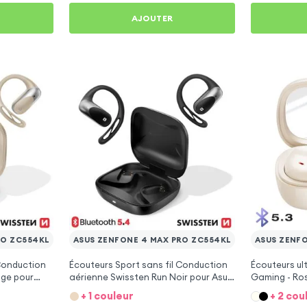
AJOUTER
RO ZC554KL
ASUS ZENFONE 4 MAX PRO ZC554KL
ASUS ZENF
 Conduction
Écouteurs Sport sans fil Conduction
Écouteurs ul
ige pour
aérienne Swissten Run Noir pour Asus
Gaming - Ro
 ZC554KL
Zenfone 4 Max Pro ZC554KL
Max Pro ZC
+ 1 couleur
+ 2 cou