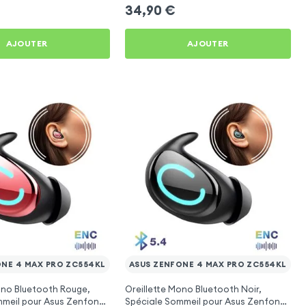
34,90
€
AJOUTER
AJOUTER
ONE 4 MAX PRO ZC554KL
ASUS ZENFONE 4 MAX PRO ZC554KL
ono Bluetooth Rouge,
Oreillette Mono Bluetooth Noir,
mmeil pour Asus Zenfone
Spéciale Sommeil pour Asus Zenfone