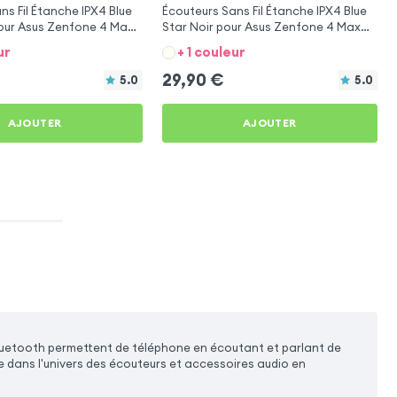
ns Fil Étanche IPX4 Blue
Écouteurs Sans Fil Étanche IPX4 Blue
pour Asus Zenfone 4 Max
Star Noir pour Asus Zenfone 4 Max
L
Pro ZC554KL
ur
+ 1 couleur
29,90
€
5.0
5.0
AJOUTER
AJOUTER
uetooth permettent de téléphone en écoutant et parlant de
e dans l'univers des écouteurs et accessoires audio en