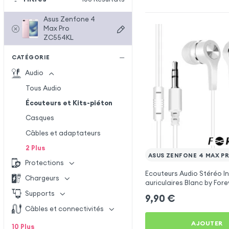
Asus Zenfone 4
Max Pro
ZC554KL
CATÉGORIE
Audio
Tous Audio
Écouteurs et Kits-piéton
Casques
Câbles et adaptateurs
2
Plus
ASUS ZENFONE 4 MAX P
Protections
Ecouteurs Audio Stéréo In
Chargeurs
auriculaires Blanc by Fore
Asus Zenfone 4 Max Pro
Supports
9,90
€
Câbles et connectivités
AJOUTER
10
Plus