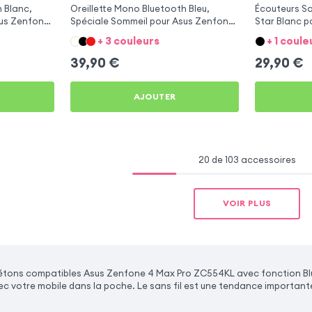
 Blanc,
Oreillette Mono Bluetooth Bleu,
Écouteurs Sa
sus Zenfone
Spéciale Sommeil pour Asus Zenfone
Star Blanc 
4 Max Pro ZC554KL
Pro ZC554K
+ 3 couleurs
+ 1 coule
39,90
€
29,90
€
AJOUTER
20 de 103 accessoires
VOIR PLUS
piétons compatibles Asus Zenfone 4 Max Pro ZC554KL avec fonction Bl
ec votre mobile dans la poche. Le sans fil est une tendance important