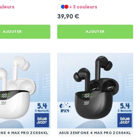
C554KL
4 Max Pro ZC554KL
ouleurs
+ 3 couleurs
39,90
€
AJOUTER
AJOUTER
ONE 4 MAX PRO ZC554KL
ASUS ZENFONE 4 MAX PRO ZC554KL