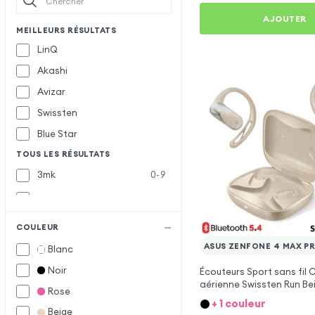
AJOUTER
MEILLEURS RÉSULTATS
LinQ
Akashi
Avizar
Swissten
Blue Star
TOUS LES RÉSULTATS
3mk
0-9
Acefast
A
Awei
COULEUR
Belkin
B
ASUS ZENFONE 4 MAX P
Blanc
Defunc
D
Noir
Écouteurs Sport sans fil
aérienne Swissten Run Be
Doro
Rose
Asus Zenfone 4 Max Pro
+ 1 couleur
Force Play
F
Beige