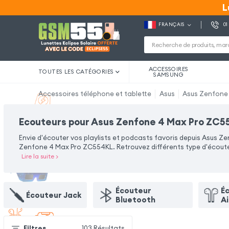
L
L
FRANÇAIS
01
ACCESSOIRES
TOUTES LES CATÉGORIES
SAMSUNG
Accessoires téléphone et tablette
Asus
Asus Zenfone
Ecouteurs pour Asus Zenfone 4 Max Pro ZC
Envie d'écouter vos playlists et podcasts favoris depuis Asus 
Zenfone 4 Max Pro ZC554KL. Retrouvez différents type d'écouteu
Lire la suite
>
Écouteur
É
Écouteur Jack
Bluetooth
A
Filtres
103
Résultats