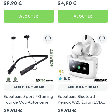
intra-auriculaires - Blanc
Noir pour Apple iPhone
29,90
€
24,90
€
pour Apple iPhone 16e
16e
AJOUTER
AJOUTER
5.0
APPLE IPHONE 16E
APPLE IPHONE 16E
Écouteurs Sport / Gaming
Écouteurs Bluetooth
Tour de Cou Autonomie
Remax W20 Écran LCD
160h Acefast pour Apple
Full-Color pour Apple
29,90
€
29,90
€