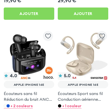
19,90
€
29,90
€
AJOUTER
AJOUTER
4.0
5.0
APPLE IPHONE 16E
APPLE IPHONE 16E
Écouteurs sans fil
Écouteurs Sport sans fil
Réduction du bruit ANC
Conduction aérienne
ENC - Hoco Noir pour
Swissten Run Beige pour
+ 2 couleurs
+ 1 couleur
Apple iPhone 16e
Apple iPhone 16e