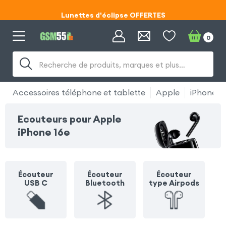
Lunettes d'éclipse OFFERTES
Code ECLIPSE55
0
Lunettes d'éclipse OFFERTES
Recherche de produits, marques et plus…
Code ECLIPSE55
Accessoires téléphone et tablette
Apple
iPhone 1
Ecouteurs pour Apple
iPhone 16e
Écouteur
Écouteur
Écouteur
USB C
Bluetooth
type Airpods