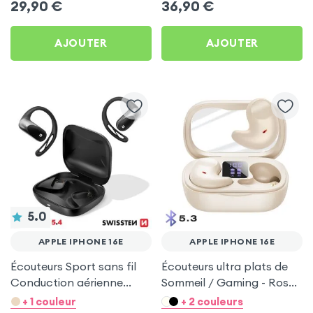
29,90
€
36,90
€
AJOUTER
AJOUTER
5.0
APPLE IPHONE 16E
APPLE IPHONE 16E
Écouteurs Sport sans fil
Écouteurs ultra plats de
Conduction aérienne
Sommeil / Gaming - Rose
Swissten Run Noir pour
pour Apple iPhone 16e
+ 1 couleur
+ 2 couleurs