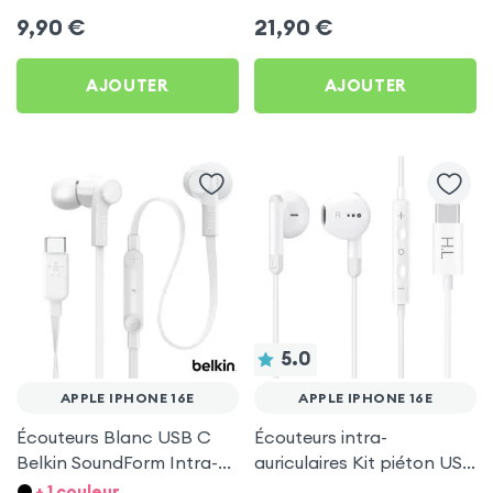
Mayaxess Blancs pour
d'autonomie, Son Stéréo,
9,90
€
21,90
€
Apple iPhone 16e
Akashi - Blanc pour Apple
iPhone 16e
AJOUTER
AJOUTER
5.0
APPLE IPHONE 16E
APPLE IPHONE 16E
Écouteurs Blanc USB C
Écouteurs intra-
Belkin SoundForm Intra-
auriculaires Kit piéton USB
auriculaires avec Micro
Type C - Blanc pour
+ 1 couleur