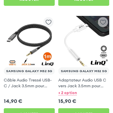
SAMSUNG GALAXY M52 5G
SAMSUNG GALAXY M52 5G
Câble Audio Tressé USB-
Adaptateur Audio USB C
C / Jack 3.5mm pour
vers Jack 3.5mm pour
Samsung Galaxy M52 5G
Samsung Galaxy M52 5G
+ 2 option
14,90
€
15,90
€