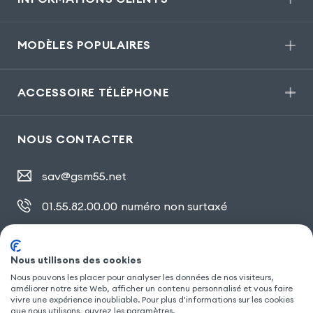
MODÈLES POPULAIRES
ACCESSOIRE TÉLÉPHONE
NOUS CONTACTER
sav@gsm55.net
01.55.82.00.00
numéro non surtaxé
30, bis rue Girard
,
93100 Montreuil
Nous utilisons des cookies
Nous pouvons les placer pour analyser les données de nos visiteurs,
SUIVEZ NOUS
améliorer notre site Web, afficher un contenu personnalisé et vous faire
vivre une expérience inoubliable. Pour plus d'informations sur les cookies
que nous utilisons, ouvrez les paramètres.