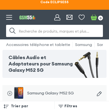
Lunettes d'éclipse OFFERTES
Code ECLIPSE55
0
Recherche de produits, marques et plus…
Accessoires téléphone et tablette
Samsung
Samsu
Câbles Audio et
Adaptateurs pour Samsung
Galaxy M52 5G
Samsung Galaxy M52 5G
Trier par
Filtres