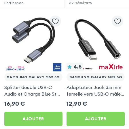
Pertinence
39
Résultats
4.5
SAMSUNG GALAXY M52 5G
SAMSUNG GALAXY M52 5G
Splitter double USB-C
Adaptateur Jack 3.5 mm
Audio et Charge Blue Star
femelle vers USB-C mâle
Noir pour Samsung
Maxlife pour Samsung
16,90
€
12,90
€
Galaxy M52 5G
Galaxy M52 5G
AJOUTER
AJOUTER