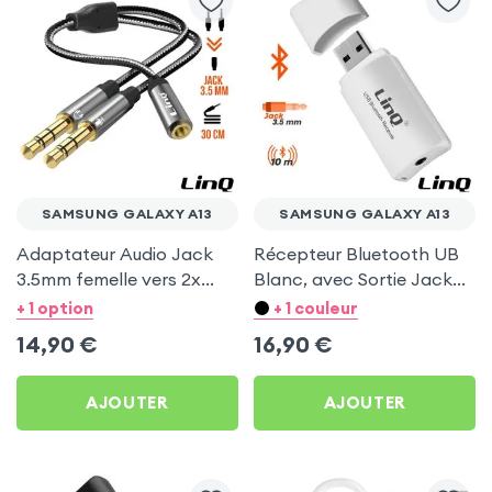
SAMSUNG GALAXY A13
SAMSUNG GALAXY A13
Adaptateur Audio Jack
Récepteur Bluetooth UB
3.5mm femelle vers 2x
Blanc, avec Sortie Jack
Jack 3.5mm mâle, LinQ
LinQ pour Samsung
+ 1 option
+ 1 couleur
Galaxy A13
14,90
€
16,90
€
AJOUTER
AJOUTER