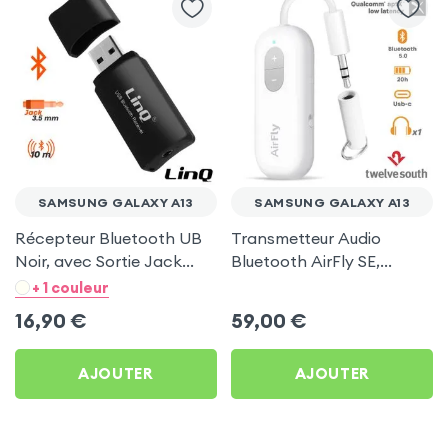
SAMSUNG GALAXY A13
SAMSUNG GALAXY A13
Récepteur Bluetooth UB
Transmetteur Audio
Noir, avec Sortie Jack
Bluetooth AirFly SE,
LinQ pour Samsung
Émetteur et Récepteur
+ 1 couleur
Galaxy A13
Autonomie 20h, Twelve
16,90
€
59,00
€
South - Blanc
AJOUTER
AJOUTER