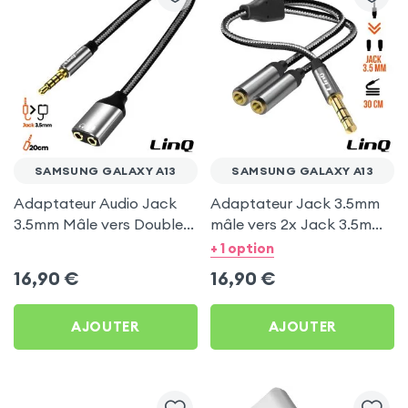
SAMSUNG GALAXY A13
SAMSUNG GALAXY A13
Adaptateur Audio Jack
Adaptateur Jack 3.5mm
3.5mm Mâle vers Double
mâle vers 2x Jack 3.5mm
Jack 3.5mm Femelle,
femelle, LinQ pour
+ 1 option
Casque + Micro - LinQ
Samsung Galaxy A13
16,90
€
16,90
€
AJOUTER
AJOUTER