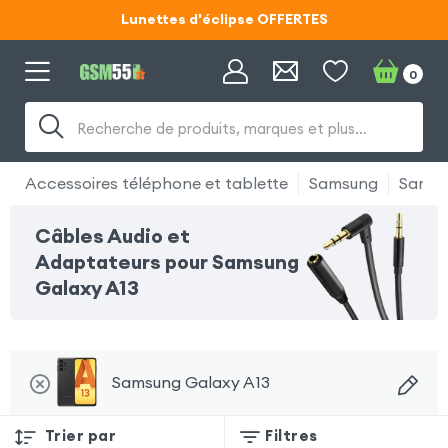
Lunettes d'éclipse OFFERTES
Code ECLIPSE55
0
Lunettes d'éclipse OFFERTES
Recherche de produits, marques et plus…
Code ECLIPSE55
Accessoires téléphone et tablette
Samsung
Samsu
Câbles Audio et
Adaptateurs pour Samsung
Galaxy A13
Samsung Galaxy A13
Trier par
Filtres