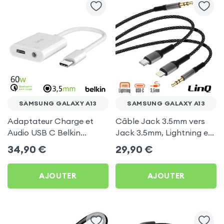
SAMSUNG GALAXY A13
SAMSUNG GALAXY A13
Adaptateur Charge et
Câble Jack 3.5mm vers
Audio USB C Belkin
Jack 3.5mm, Lightning et
RockStar Blanc pour
USB-C, Nylon Tressé 1.5m,
34,90
€
29,90
€
Samsung Galaxy A13
LinQ - Noir pour Samsung
Galaxy A13
AJOUTER
AJOUTER