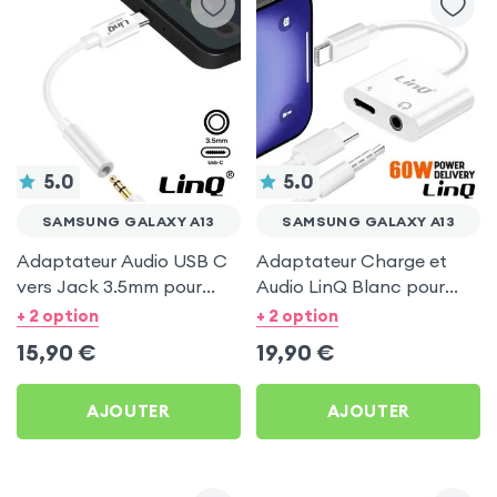
5.0
5.0
SAMSUNG GALAXY A13
SAMSUNG GALAXY A13
Adaptateur Audio USB C
Adaptateur Charge et
vers Jack 3.5mm pour
Audio LinQ Blanc pour
Samsung Galaxy A13
Samsung Galaxy A13
+ 2 option
+ 2 option
15,90
€
19,90
€
AJOUTER
AJOUTER