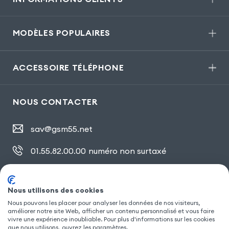
MODÈLES POPULAIRES
ACCESSOIRE TÉLÉPHONE
NOUS CONTACTER
sav@gsm55.net
01.55.82.00.00
numéro non surtaxé
30, bis rue Girard
,
93100 Montreuil
Nous utilisons des cookies
Nous pouvons les placer pour analyser les données de nos visiteurs,
SUIVEZ NOUS
améliorer notre site Web, afficher un contenu personnalisé et vous faire
vivre une expérience inoubliable. Pour plus d'informations sur les cookies
que nous utilisons, ouvrez les paramètres.