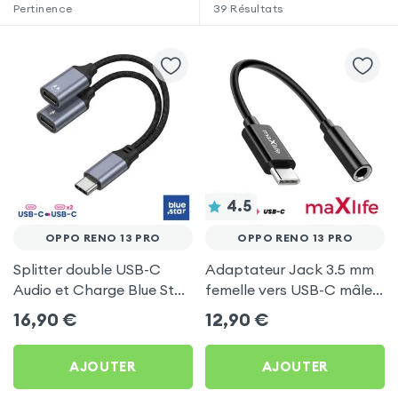
Pertinence
39
Résultats
4.5
OPPO RENO 13 PRO
OPPO RENO 13 PRO
Splitter double USB-C
Adaptateur Jack 3.5 mm
Audio et Charge Blue Star
femelle vers USB-C mâle
Noir pour Oppo Reno 13
Maxlife pour Oppo Reno
16,90
€
12,90
€
Pro
13 Pro
AJOUTER
AJOUTER