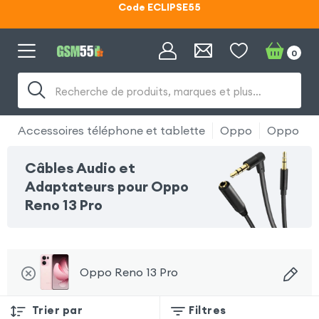
Lunettes d'éclipse OFFERTES
Code ECLIPSE55
0
Recherche de produits, marques et plus…
Accessoires téléphone et tablette
Oppo
Oppo Ren
Câbles Audio et
Adaptateurs pour Oppo
Reno 13 Pro
Oppo Reno 13 Pro
Trier par
Filtres