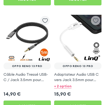
OPPO RENO 13 PRO
OPPO RENO 13 PRO
Câble Audio Tressé USB-
Adaptateur Audio USB C
C / Jack 3.5mm pour
vers Jack 3.5mm pour
Oppo Reno 13 Pro
Oppo Reno 13 Pro
+ 2 option
14,90
€
15,90
€