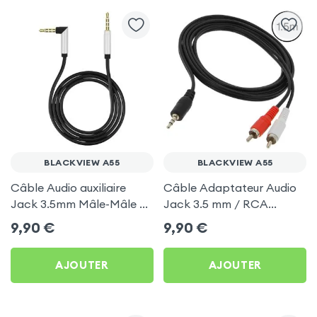
BLACKVIEW A55
BLACKVIEW A55
Câble Audio auxiliaire
Câble Adaptateur Audio
Jack 3.5mm Mâle-Mâle +
Jack 3.5 mm / RCA
Embout coudé, 1 mètre de
Stéréo Mâle, 2.5 m pour
9,90
€
9,90
€
longueur Noir pour
Blackview A55
Blackview A55
AJOUTER
AJOUTER