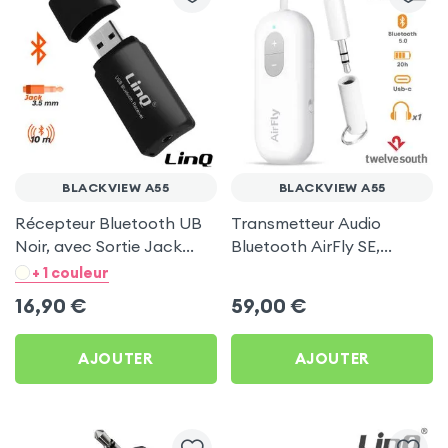
BLACKVIEW A55
BLACKVIEW A55
Récepteur Bluetooth UB
Transmetteur Audio
Noir, avec Sortie Jack
Bluetooth AirFly SE,
LinQ pour Blackview A55
Émetteur et Récepteur
+ 1 couleur
Autonomie 20h, Twelve
16,90
€
59,00
€
South - Blanc
AJOUTER
AJOUTER