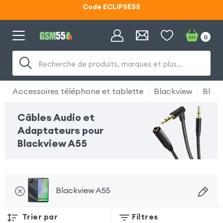
Lunettes d'éclipse OFFERTES
0
Code ECLIPSE55
Recherche de produits, marques et plus…
Accessoires téléphone et tablette
Blackview
Blac
Câbles Audio et
Adaptateurs pour
Blackview A55
Blackview A55
Trier par
Filtres