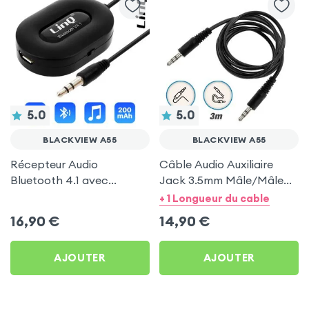
5.0
5.0
BLACKVIEW A55
BLACKVIEW A55
Récepteur Audio
Câble Audio Auxiliaire
Bluetooth 4.1 avec
Jack 3.5mm Mâle/Mâle
Adaptateur Jack 3.5mm
by LinQ, 3m - Noir pour
+ 1 Longueur du cable
Mâle, LinQ - Noir pour
Blackview A55
16,90
€
14,90
€
Blackview A55
AJOUTER
AJOUTER