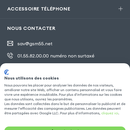
ACCESSOIRE TÉLÉPHONE
NOUS CONTACTER
sav@gsm55.net
01.55.82.00.00
numéro non surtaxé
30, bis rue Girard
,
93100 Montreuil
Nous utilisons des cookies
Nous pouvons les placer pour analyser les données de nos visiteurs,
améliorer notre site Web, afficher un contenu personnalisé et vous faire
SUIVEZ NOUS
vivre une expérience inoubliable. Pour plus d'informations sur les cookies
que nous utilisons, ouvrez les paramètres.
Les données sont collectées dans le but de personnaliser la publicité et de
mesurer l'efficacité des campagnes publicitaires. Les données peuvent
être partagées avec Google LLC. Pour plus d'informations,
cliquez ici
.