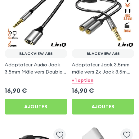
BLACKVIEW A55
BLACKVIEW A55
Adaptateur Audio Jack
Adaptateur Jack 3.5mm
3.5mm Mâle vers Double
mâle vers 2x Jack 3.5mm
Jack 3.5mm Femelle,
femelle, LinQ pour
+ 1 option
Casque + Micro - LinQ
Blackview A55
16,90
€
16,90
€
AJOUTER
AJOUTER