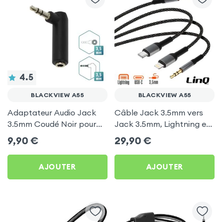
4.5
BLACKVIEW A55
BLACKVIEW A55
Adaptateur Audio Jack
Câble Jack 3.5mm vers
3.5mm Coudé Noir pour
Jack 3.5mm, Lightning et
Blackview A55
USB-C, Nylon Tressé 1.5m,
9,90
€
29,90
€
LinQ - Noir pour Blackview
A55
AJOUTER
AJOUTER