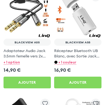
BLACKVIEW A55
BLACKVIEW A55
Adaptateur Audio Jack
Récepteur Bluetooth UB
3.5mm femelle vers 2x
Blanc, avec Sortie Jack
Jack 3.5mm mâle, LinQ
LinQ pour Blackview A55
+ 1 option
+ 1 couleur
14,90
€
16,90
€
AJOUTER
AJOUTER