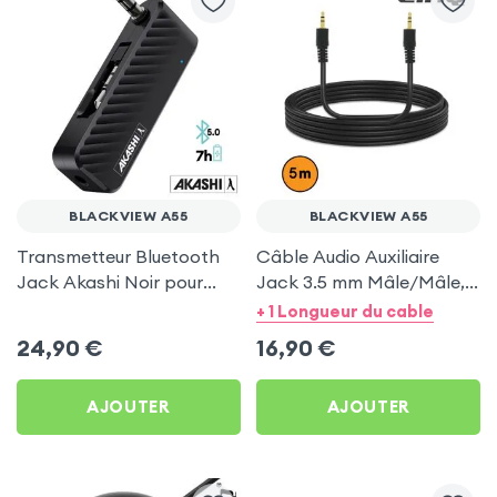
BLACKVIEW A55
BLACKVIEW A55
Transmetteur Bluetooth
Câble Audio Auxiliaire
Jack Akashi Noir pour
Jack 3.5 mm Mâle/Mâle, 5
Blackview A55
mètres by LinQ - Noir pour
+ 1 Longueur du cable
Blackview A55
24,90
€
16,90
€
AJOUTER
AJOUTER