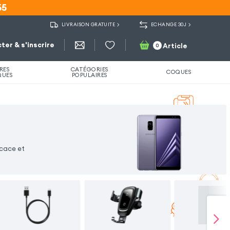
55
55
LIVRAISON GRATUITE
ECHANGE 30J
ter & s'inscrire
Article
0
RES
CATÉGORIES
COQUES
QUES
POPULAIRES
icace et