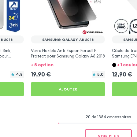
8 2018
SAMSUNG GALAXY A8 2018
SAMSU
l 3mk,
Verre Flexible Anti-Espion Forcell F-
Câble de tra
 pour
Protect pour Samsung Galaxy A8 2018
Samsung EP-
Samsung Gal
+ 5 option
+ 1 coule
19,90
€
12,90
€
4.8
5.0
AJOUTER
20 de 1384 accessoires
VOIR PLUS