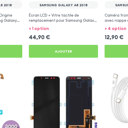
8 2018
SAMSUNG GALAXY A8 2018
SAMSU
Origine
Écran LCD + Vitre tactile de
Caméra fron
ng Galaxy
remplacement pour Samsung Galaxy
avec nappe 
A8 2018
Samsung Gal
+ 1 option
+ 4 option
44,90
€
12,90
€
AJOUTER