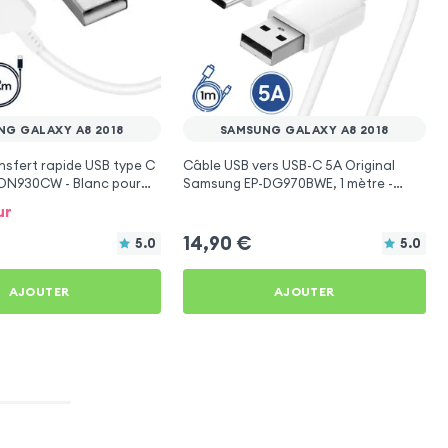
NG GALAXY A8 2018
SAMSUNG GALAXY A8 2018
nsfert rapide USB type C
Câble USB vers USB-C 5A Original
DN930CW - Blanc pour
Samsung EP-DG970BWE, 1 mètre -
axy A8 2018
Blanc pour Samsung Galaxy A8 2018
ur
14,90
€
5.0
5.0
AJOUTER
AJOUTER