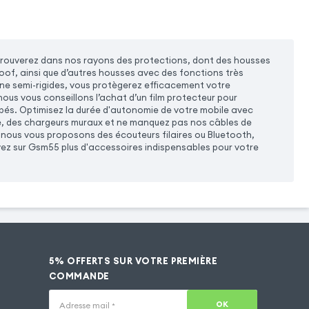
trouverez dans nos rayons des protections, dont des housses
of, ainsi que d’autres housses avec des fonctions très
one semi-rigides, vous protègerez efficacement votre
us vous conseillons l’achat d’un film protecteur pour
empés. Optimisez la durée d'autonomie de votre mobile avec
e, des chargeurs muraux et ne manquez pas nos câbles de
nous vous proposons des écouteurs filaires ou Bluetooth,
vez sur Gsm55 plus d'accessoires indispensables pour votre
5% OFFERTS SUR VOTRE PREMIÈRE
COMMANDE
OK
Adresse mail
*