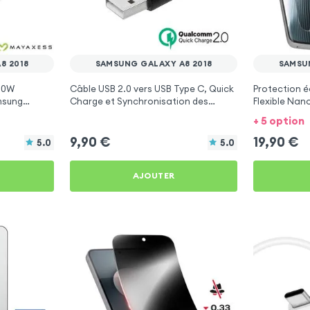
8 2018
SAMSUNG GALAXY A8 2018
SAMSU
20W
Câble USB 2.0 vers USB Type C, Quick
Protection é
msung
Charge et Synchronisation des
Flexible Nan
données 1,2 m - Noir pour Samsung
Galaxy A8 2
+ 5 option
Galaxy A8 2018
9,90
€
19,90
€
5.0
5.0
AJOUTER