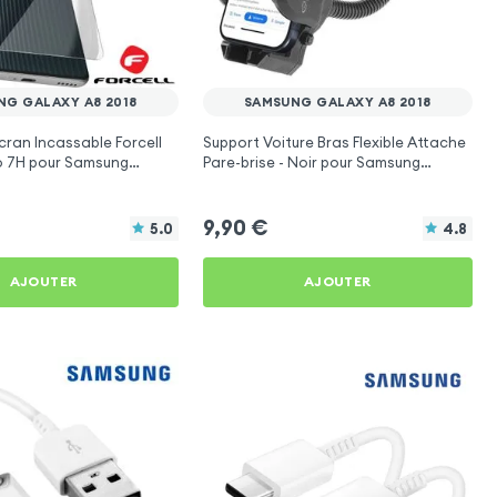
NG GALAXY A8 2018
SAMSUNG GALAXY A8 2018
cran Incassable Forcell
Support Voiture Bras Flexible Attache
o 7H pour Samsung
Pare-brise - Noir pour Samsung
018
Galaxy A8 2018
9,90
€
5.0
4.8
AJOUTER
AJOUTER