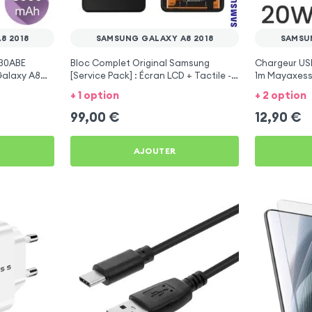
8 2018
SAMSUNG GALAXY A8 2018
SAMSU
530ABE
Bloc Complet Original Samsung
Chargeur US
alaxy A8
[Service Pack] : Écran LCD + Tactile -
1m Mayaxess
Noir pour Samsung Galaxy A8 2018
A8 2018
+ 1 option
+ 2 option
99,00
€
12,90
€
AJOUTER