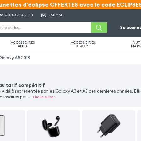
unettes d'éclipse OFFERTES avec le code ECLIPSE
unettes d'éclipse OFFERTES avec le code ECLIPSE
 55 82 00 00
9H30 / 18H
PAR MAIL
Se connec
ACCESSOIRES
ACCESSOIRES
AUT
APPLE
XIAOMI
MAR
Galaxy A8 2018
u tarif compétitif
 A déjà représentée par les Galaxy A3 et A5 ces dernières années. Eff
essaires pou...
Lire la suite
>