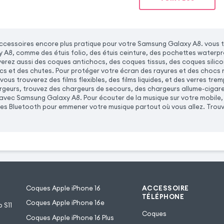
cessoires encore plus pratique pour votre Samsung Galaxy A8. vous 
A8, comme des étuis folio, des étuis ceinture, des pochettes waterpro
verez aussi des coques antichocs, des coques tissus, des coques silic
 et des chutes. Pour protéger votre écran des rayures et des chocs no
us trouverez des films flexibles, des films liquides, et des verres tr
eurs, trouvez des chargeurs de secours, des chargeurs allume-cigar
vec Samsung Galaxy A8. Pour écouter de la musique sur votre mobile, 
tes Bluetooth pour emmener votre musique partout où vous allez. Trou
Coques Apple iPhone 16
ACCESSOIRE
TÉLÉPHONE
Coques Apple iPhone 16e
 S11
Coques
Coques Apple iPhone 16 Plus