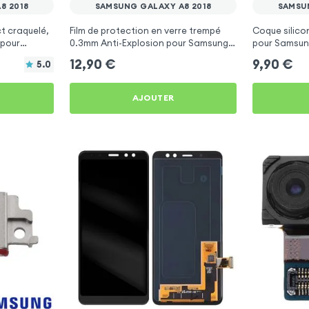
8 2018
SAMSUNG GALAXY A8 2018
SAMSU
t craquelé,
Film de protection en verre trempé
Coque silico
 pour
0.3mm Anti-Explosion pour Samsung
pour Samsun
Galaxy A8 2018
12,90
€
9,90
€
5.0
AJOUTER