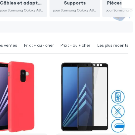
Câbles et adaptateurs
Supports
Pièces dét
pour Samsung Galaxy A8 2018
pour Samsung Galaxy A8 2018
es ventes
Prix : + au - cher
Prix : - au + cher
Les plus récents