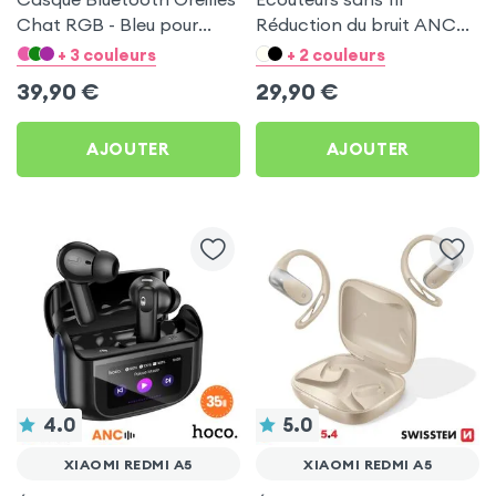
Chat RGB - Bleu pour
Réduction du bruit ANC
Xiaomi Redmi A5
ENC - Hoco Bleu pour
+ 3 couleurs
+ 2 couleurs
Xiaomi Redmi A5
39,90
€
29,90
€
AJOUTER
AJOUTER
4.0
5.0
XIAOMI REDMI A5
XIAOMI REDMI A5