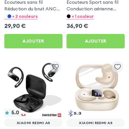
Écouteurs sans fil
Écouteurs Sport sans fil
Réduction du bruit ANC
Conduction aérienne
ENC - Hoco Noir pour
Swissten Run Beige pour
+ 2 couleurs
+ 1 couleur
Xiaomi Redmi A5
Xiaomi Redmi A5
29,90
€
36,90
€
AJOUTER
AJOUTER
5.0
XIAOMI REDMI A5
XIAOMI REDMI A5