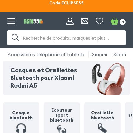
Lunettes d'éclipse OFFERTES
Code ECLIPSE55
0
Recherche de produits, marques et plus…
Accessoires téléphone et tablette
Xiaomi
Xiaomi R
Casques et Oreillettes
Bluetooth pour Xiaomi
Redmi A5
Ecouteur
Casque
Oreillette
sport
st
bluetooth
bluetooth
bluetooth