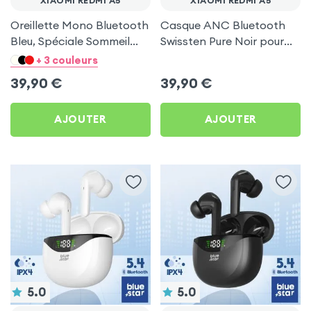
XIAOMI REDMI A5
XIAOMI REDMI A5
Oreillette Mono Bluetooth
Casque ANC Bluetooth
Bleu, Spéciale Sommeil
Swissten Pure Noir pour
pour Xiaomi Redmi A5
Xiaomi Redmi A5
+ 3 couleurs
39,90
€
39,90
€
AJOUTER
AJOUTER
5.0
5.0