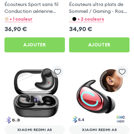
Écouteurs Sport sans fil
Écouteurs ultra plats de
Conduction aérienne
Sommeil / Gaming - Rose
Swissten Run Noir pour
pour Xiaomi Redmi A5
+ 1 couleur
+ 2 couleurs
Xiaomi Redmi A5
36,90
€
34,90
€
AJOUTER
AJOUTER
XIAOMI REDMI A5
XIAOMI REDMI A5