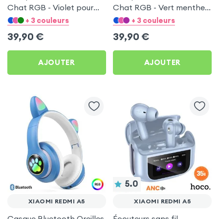
Chat RGB - Violet pour
Chat RGB - Vert menthe
Xiaomi Redmi A5
pour Xiaomi Redmi A5
+ 3 couleurs
+ 3 couleurs
39,90
€
39,90
€
AJOUTER
AJOUTER
5.0
XIAOMI REDMI A5
XIAOMI REDMI A5
Casque Bluetooth Oreilles
Écouteurs sans fil