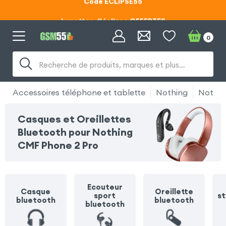
Lunettes d'éclipse OFFERTES
Code ECLIPSE55
0
Recherche de produits, marques et plus…
Accessoires téléphone et tablette
Nothing
Nothin
Casques et Oreillettes
Bluetooth pour Nothing
CMF Phone 2 Pro
Ecouteur
Casque
Oreillette
sport
st
bluetooth
bluetooth
bluetooth