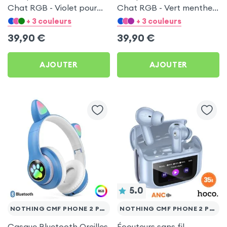
Chat RGB - Violet pour
Chat RGB - Vert menthe
Nothing CMF Phone 2 Pro
pour Nothing CMF Phone
+ 3 couleurs
+ 3 couleurs
2 Pro
39,90
€
39,90
€
AJOUTER
AJOUTER
5.0
NOTHING CMF PHONE 2 PRO
NOTHING CMF PHONE 2 PRO
Casque Bluetooth Oreilles
Écouteurs sans fil