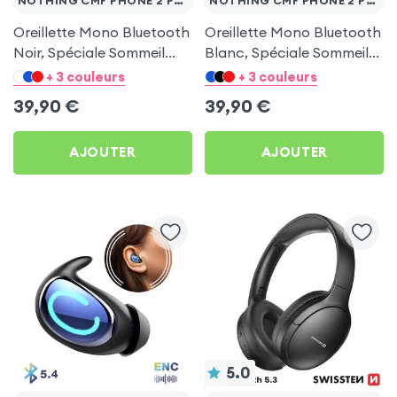
NOTHING CMF PHONE 2 PRO
NOTHING CMF PHONE 2 PRO
Oreillette Mono Bluetooth
Oreillette Mono Bluetooth
Noir, Spéciale Sommeil
Blanc, Spéciale Sommeil
pour Nothing CMF Phone
pour Nothing CMF Phone
+ 3 couleurs
+ 3 couleurs
2 Pro
2 Pro
39,90
€
39,90
€
AJOUTER
AJOUTER
5.0