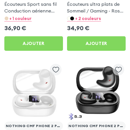
Écouteurs Sport sans fil
Écouteurs ultra plats de
Conduction aérienne
Sommeil / Gaming - Rose
Swissten Run Noir pour
pour Nothing CMF Phone
+ 1 couleur
+ 2 couleurs
Nothing CMF Phone 2 Pro
2 Pro
36,90
€
34,90
€
AJOUTER
AJOUTER
NOTHING CMF PHONE 2 PRO
NOTHING CMF PHONE 2 PRO