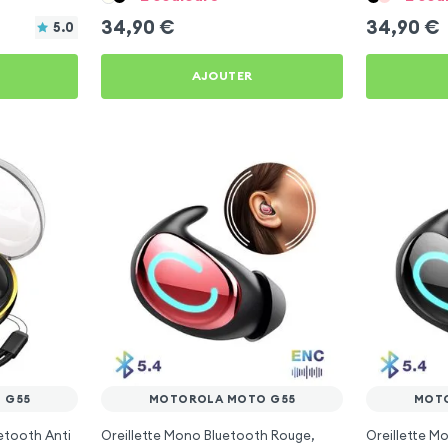
34,90
€
34,90
€
5.0
AJOUTER
 G55
MOTOROLA MOTO G55
MOT
etooth Anti
Oreillette Mono Bluetooth Rouge,
Oreillette M