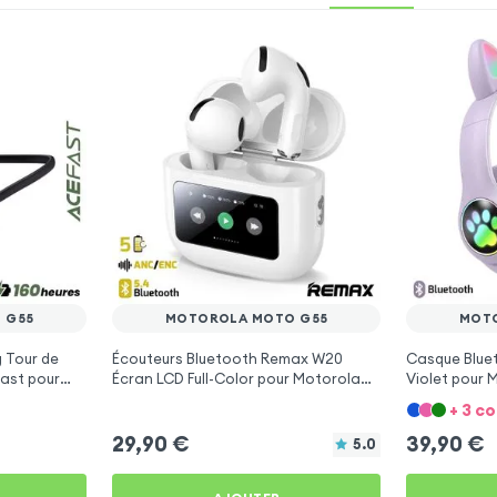
 G55
MOTOROLA MOTO G55
MOT
 Tour de
Écouteurs Bluetooth Remax W20
Casque Bluet
ast pour
Écran LCD Full-Color pour Motorola
Violet pour
Moto G55
+ 3 c
29,90
€
39,90
€
5.0