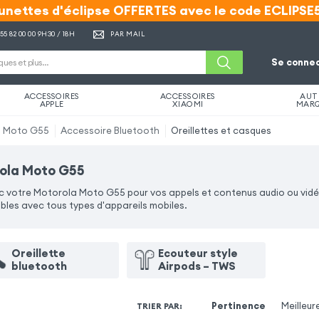
unettes d'éclipse OFFERTES avec le code ECLIPSE
unettes d'éclipse OFFERTES avec le code ECLIPSE
 55 82 00 00
9H30 / 18H
PAR MAIL
Se connec
ACCESSOIRES
ACCESSOIRES
AUT
APPLE
XIAOMI
MAR
a Moto G55
Accessoire Bluetooth
Oreillettes et casques
rola Moto G55
avec votre Motorola Moto G55 pour vos appels et contenus audio ou vid
ibles avec tous types d'appareils mobiles.
Oreillette
Ecouteur style
bluetooth
Airpods – TWS
Pertinence
Meilleur
TRIER PAR
: