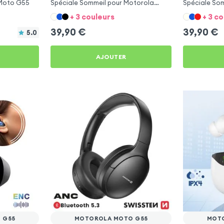
 Moto G55
Spéciale Sommeil pour Motorola
Spéciale So
Moto G55
Moto G55
+ 3 couleurs
+ 3 c
39,90
€
39,90
€
5.0
AJOUTER
 G55
MOTOROLA MOTO G55
MOT