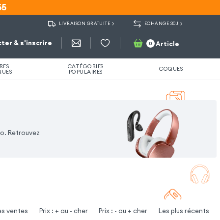
55
55
LIVRAISON GRATUITE
ECHANGE 30J
ter & s'inscrire
Article
0
RES
CATÉGORIES
COQUES
QUES
POPULAIRES
éo. Retrouvez
es ventes
Prix : + au - cher
Prix : - au + cher
Les plus récents