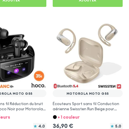
AJOUTER
AJOUTER
OROLA MOTO G55
MOTOROLA MOTO G55
s fil Réduction du bruit
Écouteurs Sport sans fil Conduction
oco Noir pour Motorola
aérienne Swissten Run Beige pour
Motorola Moto G55
leurs
+ 1 couleur
36,90
€
4.0
5.0