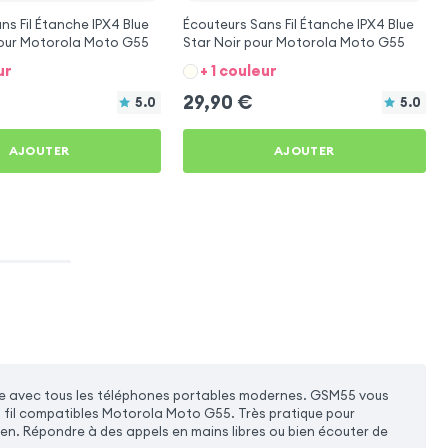
ns Fil Étanche IPX4 Blue
Écouteurs Sans Fil Étanche IPX4 Blue
pour Motorola Moto G55
Star Noir pour Motorola Moto G55
ur
+ 1 couleur
29,90
€
5.0
5.0
AJOUTER
AJOUTER
atible avec tous les téléphones portables modernes. GSM55 vous
 fil compatibles Motorola Moto G55. Très pratique pour
ien. Répondre à des appels en mains libres ou bien écouter de