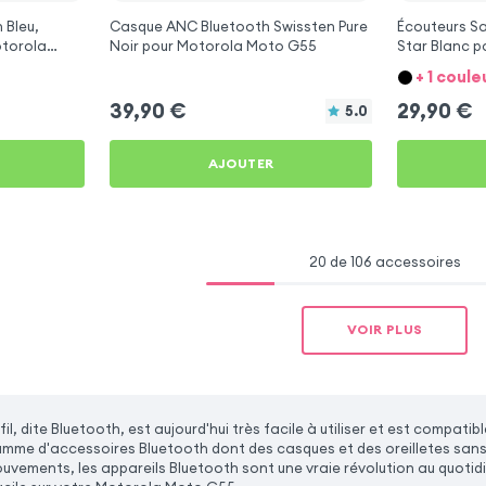
 Bleu,
Casque ANC Bluetooth Swissten Pure
Écouteurs Sa
otorola
Noir pour Motorola Moto G55
Star Blanc 
+ 1 coule
39,90
€
29,90
€
5.0
AJOUTER
20 de 106 accessoires
VOIR PLUS
il, dite Bluetooth, est aujourd'hui très facile à utiliser et est comp
mme d'accessoires Bluetooth dont des casques et des oreilletes sans
ouvements, les appareils Bluetooth sont une vraie révolution au quotid