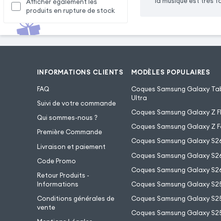
la musique est très 
Afficher également les
produits en rupture de stock
INFORMATIONS CLIENTS
MODÈLES POPULAIRES
FAQ
Coques Samsung Galaxy Tab
Ultra
Suivi de votre commande
Coques Samsung Galaxy Z Fl
Qui sommes-nous ?
Coques Samsung Galaxy Z F
Première Commande
Coques Samsung Galaxy S2
Livraison et paiement
Coques Samsung Galaxy S26
Code Promo
Coques Samsung Galaxy S26
Retour Produits -
Informations
Coques Samsung Galaxy S2
Conditions générales de
Coques Samsung Galaxy S25
vente
Coques Samsung Galaxy S25