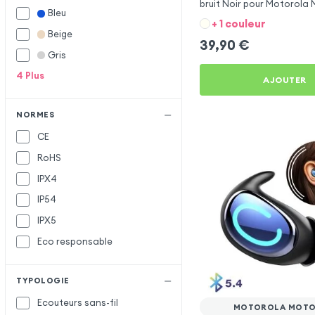
bruit Noir pour Motorola
Bleu
+ 1 couleur
Beige
39,90
€
Gris
4
Plus
AJOUTER
NORMES
CE
RoHS
IPX4
IP54
IPX5
Eco responsable
TYPOLOGIE
Ecouteurs sans-fil
MOTOROLA MOTO