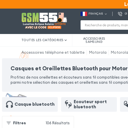
L
L
FRANÇAIS
01
ACCESSOIRES
TOUTES LES CATÉGORIES
SAMSUNG
Accessoires téléphone et tablette
Motorola
Motorol
Casques et Oreillettes Bluetooth pour Moto
Profitez de nos oreillettes et écouteurs sans fil compatibles 
parmi notre sélection des casques et oreillettes sans fil compat
Ecouteur sport
Casque bluetooth
bluetooth
Filtres
106
Résultats