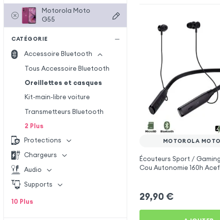
Motorola Moto
G55
CATÉGORIE
Accessoire Bluetooth
Tous Accessoire Bluetooth
Oreillettes et casques
Kit-main-libre voiture
Transmetteurs Bluetooth
2
Plus
Protections
MOTOROLA MOTO
Chargeurs
Écouteurs Sport / Gaming
Cou Autonomie 160h Acef
Audio
Motorola Moto G55
Supports
29,90
€
10
Plus