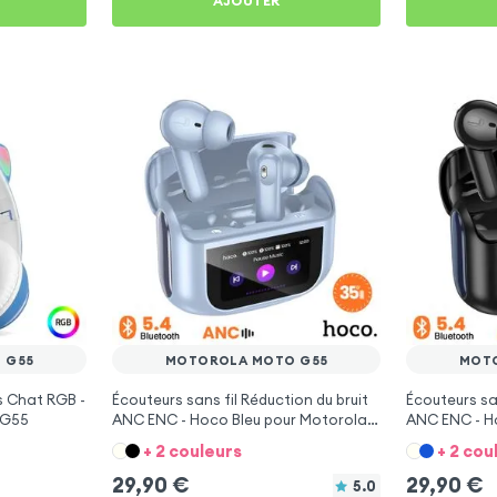
AJOUTER
 G55
MOTOROLA MOTO G55
MOT
s Chat RGB -
Écouteurs sans fil Réduction du bruit
Écouteurs san
 G55
ANC ENC - Hoco Bleu pour Motorola
ANC ENC - H
Moto G55
Moto G55
+ 2 couleurs
+ 2 cou
29,90
€
29,90
€
5.0