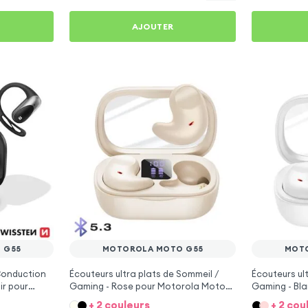
AJOUTER
 G55
MOTOROLA MOTO G55
MOT
 Conduction
Écouteurs ultra plats de Sommeil /
Écouteurs ul
ir pour
Gaming - Rose pour Motorola Moto
Gaming - Bl
G55
G55
+ 2 couleurs
+ 2 cou