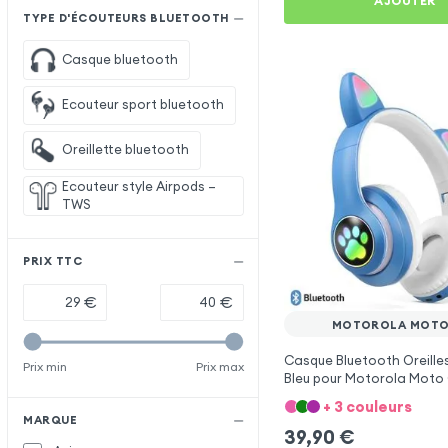
AJOUTER
TYPE D'ÉCOUTEURS BLUETOOTH
Casque bluetooth
Ecouteur sport bluetooth
Oreillette bluetooth
Ecouteur style Airpods –
TWS
PRIX TTC
€
€
MOTOROLA MOTO
Casque Bluetooth Oreille
Prix min
Prix max
Bleu pour Motorola Moto
+ 3 couleurs
MARQUE
39,90
€