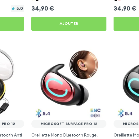
34,90
€
34,90
€
5.0
AJOUTER
 PRO 12
MICROSOFT SURFACE PRO 12
MICROS
etooth Anti
Oreillette Mono Bluetooth Rouge,
Oreillette M