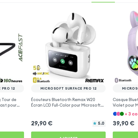
 PRO 12
MICROSOFT SURFACE PRO 12
MICROS
 Tour de
Écouteurs Bluetooth Remax W20
Casque Bluet
ast pour
Écran LCD Full-Color pour Microsoft
Violet pour 
Surface Pro 12
+ 3 c
29,90
€
39,90
€
5.0