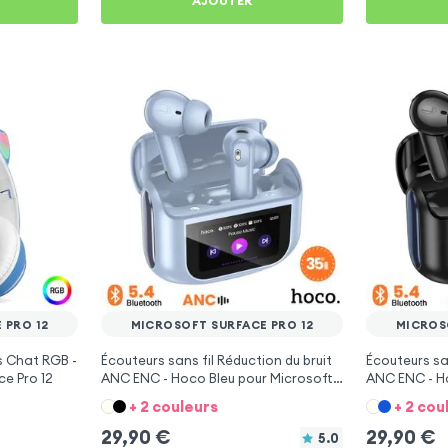
AJOUTER
 PRO 12
MICROSOFT SURFACE PRO 12
MICROS
s Chat RGB -
Écouteurs sans fil Réduction du bruit
Écouteurs san
ce Pro 12
ANC ENC - Hoco Bleu pour Microsoft
ANC ENC - H
Surface Pro 12
Surface Pro 
+ 2 couleurs
+ 2 cou
29,90
€
29,90
€
5.0