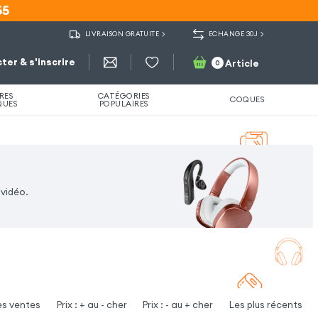
55
55
LIVRAISON GRATUITE
ECHANGE 30J
ter & s'inscrire
Article
0
RES
CATÉGORIES
COQUES
QUES
POPULAIRES
 vidéo.
es ventes
Prix : + au - cher
Prix : - au + cher
Les plus récents