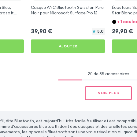
 Bleu,
Casque ANC Bluetooth Swissten Pure
Écouteurs Sa
crosoft
Noir pour Microsoft Surface Pro 12
Star Blanc p
Pro 12
+ 1 coule
39,90
€
29,90
€
5.0
AJOUTER
20 de 85 accessoires
VOIR PLUS
il, dite Bluetooth, est aujourd'hui très facile à utiliser et est comp
mme d'accessoires Bluetooth dont des casques et des oreilletes sans f
ouvements, les appareils Bluetooth sont une vraie révolution au quotid