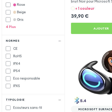
bruit Noir pour Microsoft
Rose
12
+ 1 couleur
Beige
39,90
€
Gris
4
Plus
AJOUTER
NORMES
CE
RoHS
IPX4
IP54
Eco responsable
IPX5
TYPOLOGIE
Ecouteurs sans-fil
MICROSOFT SURFACE