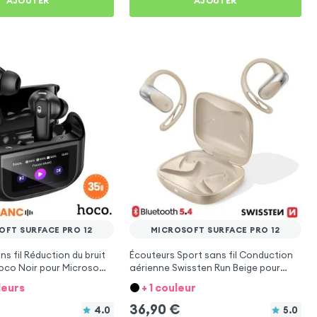
AJOUTER
AJOUTER
OFT SURFACE PRO 12
MICROSOFT SURFACE PRO 12
s fil Réduction du bruit
Écouteurs Sport sans fil Conduction
oco Noir pour Microsoft
aérienne Swissten Run Beige pour
12
Microsoft Surface Pro 12
leurs
+ 1 couleur
36,90
€
4.0
5.0