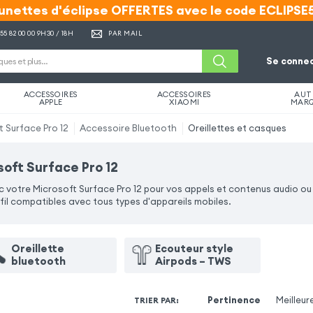
unettes d'éclipse OFFERTES avec le code ECLIPSE
unettes d'éclipse OFFERTES avec le code ECLIPSE
 55 82 00 00
9H30 / 18H
PAR MAIL
Se connec
ACCESSOIRES
ACCESSOIRES
AUT
APPLE
XIAOMI
MAR
t Surface Pro 12
Accessoire Bluetooth
Oreillettes et casques
soft Surface Pro 12
ec votre Microsoft Surface Pro 12 pour vos appels et contenus audio ou
fil compatibles avec tous types d'appareils mobiles.
Oreillette
Ecouteur style
bluetooth
Airpods – TWS
Pertinence
Meilleur
TRIER PAR
: