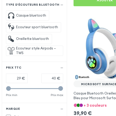
AJOUTER
TYPE D'ÉCOUTEURS BLUETOOTH
Casque bluetooth
Ecouteur sport bluetooth
Oreillette bluetooth
Ecouteur style Airpods –
TWS
PRIX TTC
€
€
MICROSOFT SURFACE
Casque Bluetooth Oreille
Prix min
Prix max
Bleu pour Microsoft Surfa
+ 3 couleurs
MARQUE
39,90
€