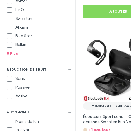
Avizar
LinQ
AJOUTER
Swissten
Akashi
Blue Star
Belkin
8
Plus
RÉDUCTION DE BRUIT
Sans
Passive
Active
MICROSOFT SURFACE
AUTONOMIE
Écouteurs Sport sans fil
Moins de 10h
aérienne Swissten Run No
Microsoft Surface Pro 12
+ 1 couleur
10 à 20h