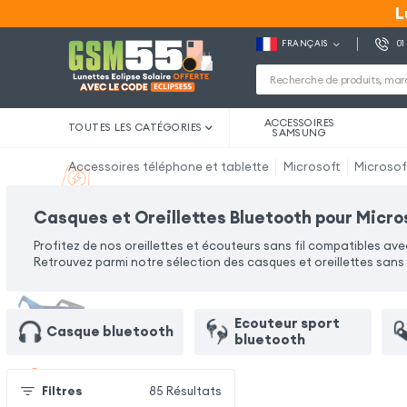
L
L
FRANÇAIS
01
ACCESSOIRES
TOUTES LES CATÉGORIES
SAMSUNG
Accessoires téléphone et tablette
Microsoft
Microsof
Casques et Oreillettes Bluetooth pour Micro
Profitez de nos oreillettes et écouteurs sans fil compatibles av
Retrouvez parmi notre sélection des casques et oreillettes sans 
Ecouteur sport
Casque bluetooth
bluetooth
Filtres
85
Résultats