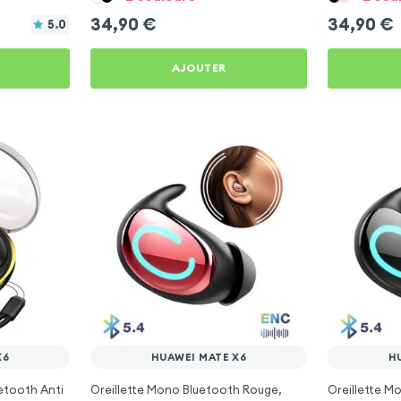
34,90
€
34,90
€
5.0
AJOUTER
X6
HUAWEI MATE X6
H
etooth Anti
Oreillette Mono Bluetooth Rouge,
Oreillette M