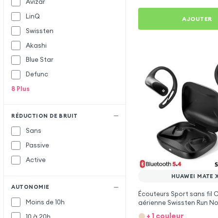
Avizar
LinQ
AJOUTER
Swissten
Akashi
Blue Star
Defunc
8
Plus
RÉDUCTION DE BRUIT
Sans
Passive
Active
HUAWEI MATE 
AUTONOMIE
Écouteurs Sport sans fil
Moins de 10h
aérienne Swissten Run No
Huawei Mate X6
+ 1 couleur
10 à 20h