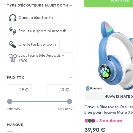
AJOUTER
TYPE D'ÉCOUTEURS BLUETOOTH
Casque bluetooth
Ecouteur sport bluetooth
Oreillette bluetooth
Ecouteur style Airpods –
TWS
PRIX TTC
€
€
HUAWEI MATE 
Casque Bluetooth Oreille
Prix min
Prix max
Bleu pour Huawei Mate X6
+ 3 couleurs
MARQUE
39,90
€