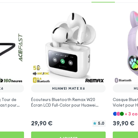
X6
HUAWEI MATE X6
H
 Tour de
Écouteurs Bluetooth Remax W20
Casque Bluet
ast pour
Écran LCD Full-Color pour Huawei
Violet pour 
Mate X6
+ 3 c
29,90
€
39,90
€
5.0