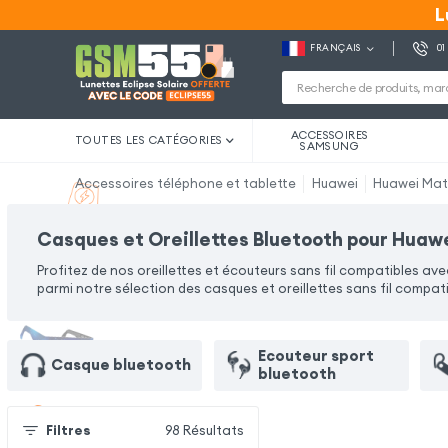
L
L
FRANÇAIS
01
ACCESSOIRES
TOUTES LES CATÉGORIES
SAMSUNG
Accessoires téléphone et tablette
Huawei
Huawei Mat
Casques et Oreillettes Bluetooth pour Huaw
Profitez de nos oreillettes et écouteurs sans fil compatibles a
parmi notre sélection des casques et oreillettes sans fil compat
Ecouteur sport
Casque bluetooth
bluetooth
Filtres
98
Résultats