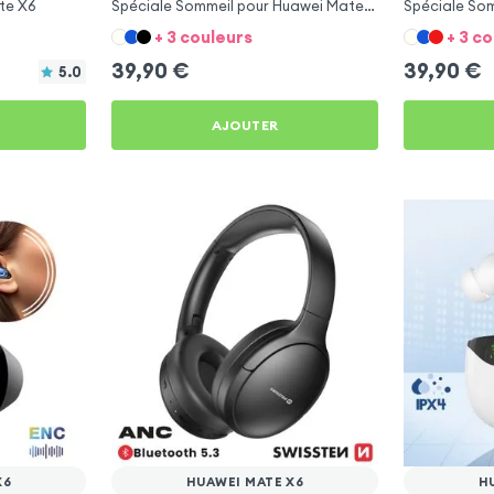
te X6
Spéciale Sommeil pour Huawei Mate
Spéciale So
X6
X6
+ 3 couleurs
+ 3 c
39,90
€
39,90
€
5.0
AJOUTER
X6
HUAWEI MATE X6
H