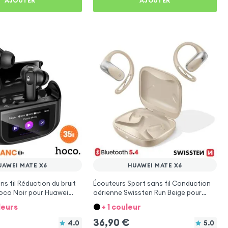
AJOUTER
AJOUTER
UAWEI MATE X6
HUAWEI MATE X6
s fil Réduction du bruit
Écouteurs Sport sans fil Conduction
oco Noir pour Huawei
aérienne Swissten Run Beige pour
Huawei Mate X6
leurs
+ 1 couleur
36,90
€
4.0
5.0