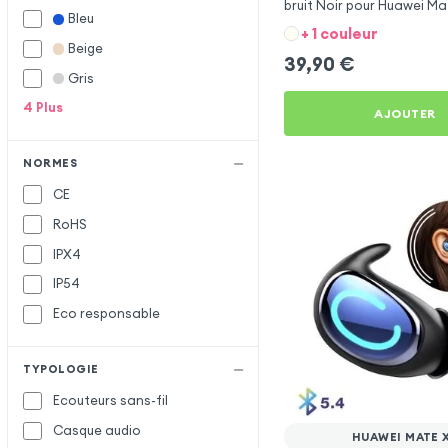
bruit Noir pour Huawei Ma
Bleu
+ 1 couleur
Beige
39,90
€
Gris
4
Plus
AJOUTER
NORMES
CE
RoHS
IPX4
IP54
Eco responsable
TYPOLOGIE
Ecouteurs sans-fil
Casque audio
HUAWEI MATE 