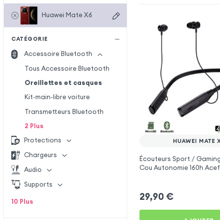
Huawei Mate X6
CATÉGORIE
Accessoire Bluetooth
Tous Accessoire Bluetooth
Oreillettes et casques
Kit-main-libre voiture
Transmetteurs Bluetooth
2
Plus
Protections
HUAWEI MATE 
Chargeurs
Écouteurs Sport / Gaming
Cou Autonomie 160h Acef
Audio
Huawei Mate X6
Supports
29,90
€
10
Plus