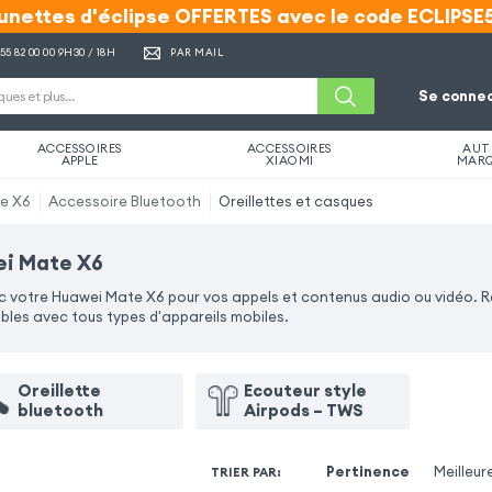
unettes d'éclipse OFFERTES avec le code ECLIPSE
unettes d'éclipse OFFERTES avec le code ECLIPSE
 55 82 00 00
9H30 / 18H
PAR MAIL
Se connec
ACCESSOIRES
ACCESSOIRES
AUT
APPLE
XIAOMI
MAR
e X6
Accessoire Bluetooth
Oreillettes et casques
ei Mate X6
vec votre Huawei Mate X6 pour vos appels et contenus audio ou vidéo. 
ibles avec tous types d'appareils mobiles.
Oreillette
Ecouteur style
bluetooth
Airpods – TWS
Pertinence
Meilleur
TRIER PAR
: