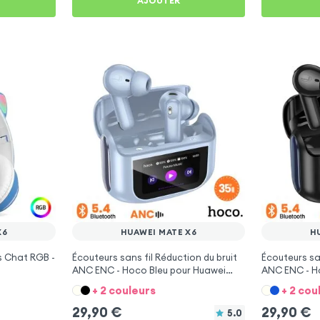
AJOUTER
X6
HUAWEI MATE X6
H
s Chat RGB -
Écouteurs sans fil Réduction du bruit
Écouteurs san
ANC ENC - Hoco Bleu pour Huawei
ANC ENC - H
Mate X6
Mate X6
+ 2 couleurs
+ 2 cou
29,90
€
29,90
€
5.0