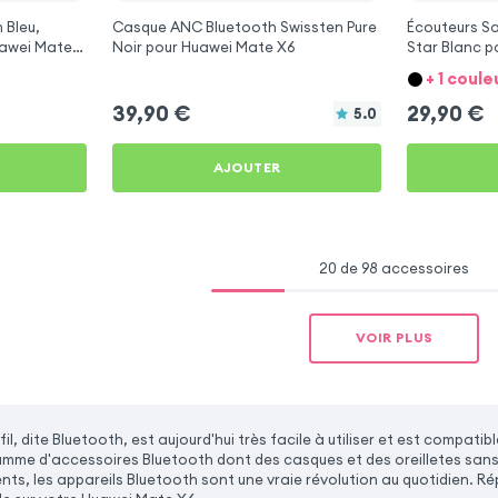
 Bleu,
Casque ANC Bluetooth Swissten Pure
Écouteurs Sa
uawei Mate
Noir pour Huawei Mate X6
Star Blanc p
+ 1 coule
39,90
€
29,90
€
5.0
AJOUTER
20 de 98 accessoires
VOIR PLUS
il, dite Bluetooth, est aujourd'hui très facile à utiliser et est comp
mme d'accessoires Bluetooth dont des casques et des oreilletes sans 
ts, les appareils Bluetooth sont une vraie révolution au quotidien. Ré