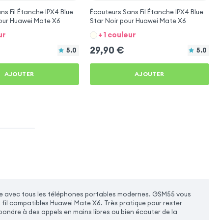
ns Fil Étanche IPX4 Blue
Écouteurs Sans Fil Étanche IPX4 Blue
our Huawei Mate X6
Star Noir pour Huawei Mate X6
ur
+ 1 couleur
29,90
€
5.0
5.0
AJOUTER
AJOUTER
atible avec tous les téléphones portables modernes. GSM55 vous
fil compatibles Huawei Mate X6. Très pratique pour rester
pondre à des appels en mains libres ou bien écouter de la