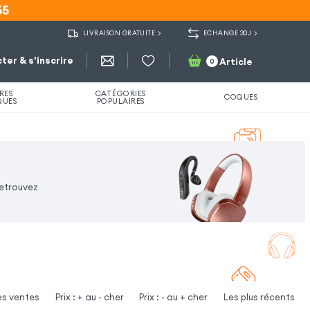
55
55
LIVRAISON GRATUITE
ECHANGE 30J
ter & s'inscrire
Article
0
RES
CATÉGORIES
COQUES
QUES
POPULAIRES
Retrouvez
es ventes
Prix : + au - cher
Prix : - au + cher
Les plus récents