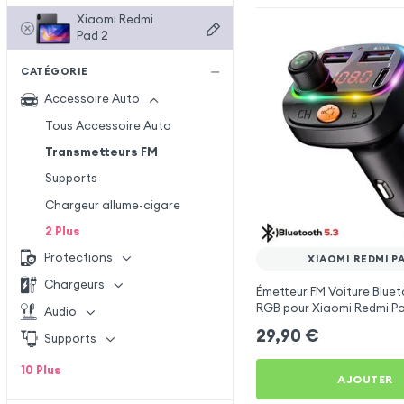
Xiaomi Redmi
Pad 2
CATÉGORIE
Accessoire Auto
Tous Accessoire Auto
Transmetteurs FM
Supports
Chargeur allume-cigare
2
Plus
Protections
XIAOMI REDMI PA
Chargeurs
Émetteur FM Voiture Bluet
RGB pour Xiaomi Redmi P
Audio
29,90
€
Supports
10
Plus
AJOUTER