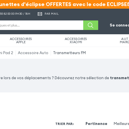
unettes d'éclipse OFFERTES avec le code ECLIPSE
unettes d'éclipse OFFERTES avec le code ECLIPSE
 55 82 00 00
9H30 / 18H
PAR MAIL
Se connec
ACCESSOIRES
ACCESSOIRES
AUT
APPLE
XIAOMI
MAR
i Pad 2
Accessoire Auto
Transmetteurs FM
ure lors de vos déplacements ? Découvrez notre sélection de
transmet
Pertinence
Meilleur
TRIER PAR
: