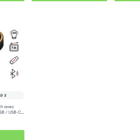
D 2
th avec
SB / USB-C,
mi Pad 2