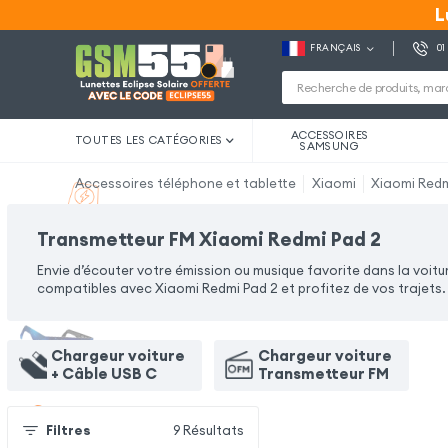
L
L
FRANÇAIS
01
ACCESSOIRES
TOUTES LES CATÉGORIES
SAMSUNG
Accessoires téléphone et tablette
Xiaomi
Xiaomi Redm
Transmetteur FM Xiaomi Redmi Pad 2
Envie d’écouter votre émission ou musique favorite dans la voit
compatibles avec Xiaomi Redmi Pad 2 et profitez de vos trajets.
Chargeur voiture
Chargeur voiture
+ Câble USB C
Transmetteur FM
Filtres
9
Résultats