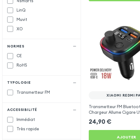
4smarts
LinQ
Muvit
XO
NORMES
CE
RoHS
TYPOLOGIE
Transmetteur FM
XIAOMI REDMI PA
Transmetteur FM Bluetoo
ACCESSIBILITÉ
Chargeur Allume Cigare U
C2 - Noir pour Xiaomi Red
Immédiat
24,90
€
Très rapide
AJOUTER