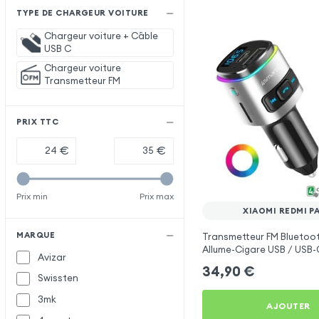
TYPE DE CHARGEUR VOITURE
Chargeur voiture + Câble
USB C
Chargeur voiture
Transmetteur FM
PRIX TTC
€
€
Prix min
Prix max
XIAOMI REDMI PA
MARQUE
Transmetteur FM Bluetoo
Allume-Cigare USB / USB-C
Avizar
Libre Multifonction - 4sm
34,90
€
Swissten
3mk
AJOUTER