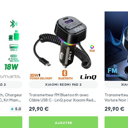
D 2
XIAOMI REDMI PAD 2
XIA
th, Chargeur
Transmetteur FM Bluetooth avec
Transmetteu
, Kit Main
Câble USB C - LinQ pour Xiaomi Redmi
Voiture Noir
arts
Pad 2
Xiaomi Redmi
29,90
€
29,90
€
5.0
AJOUTER