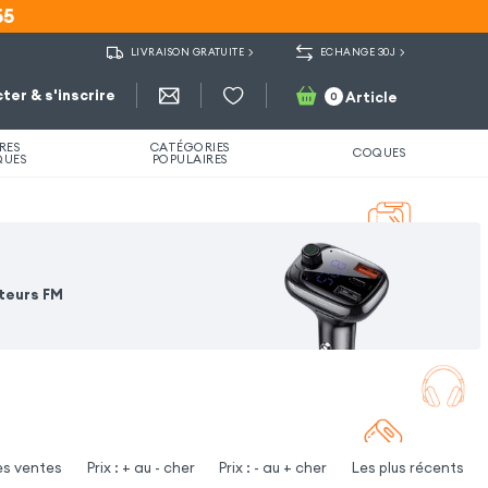
55
55
LIVRAISON GRATUITE
ECHANGE 30J
ter & s'inscrire
Article
0
RES
CATÉGORIES
COQUES
QUES
POPULAIRES
teurs FM
es ventes
Prix : + au - cher
Prix : - au + cher
Les plus récents