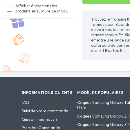
Afficher également les
produits en rupture de stock
Trouvez le transmett
formes pour répondre 
de votre auto. Le tr
transmetteurs FM Xia
émettre une onde sur 
autoradio de dernièr
d'un kit Bluetooth.
INFORMATIONS CLIENTS
MODÈLES POPULAIRES
FAQ
Coques Samsung Galaxy Tab
Ultra
Suivi de votre commande
Coques Samsung Galaxy Z Fl
Qui sommes-nous ?
Coques Samsung Galaxy Z F
Première Commande