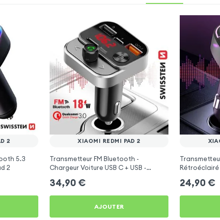
D 2
XIAOMI REDMI PAD 2
XIA
ooth 5.3
Transmetteur FM Bluetooth -
Transmetteu
ad 2
Chargeur Voiture USB C + USB -
Rétroéclairé
Swissten
C et USB - X
34,90
€
24,90
€
AJOUTER