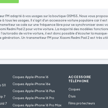
eur FM adapté à vos usages sur la boutique GSM55. Nous vous proposo
à tous les usages. Il s'agit d'un accessoire voiture populaire car il est
ansmetteur se cale sur une fréquence libre pour se synchroniser avec v
omi Redmi Pad 2 pour votre voiture. La majorité des modèles fonction
l'autoradio de votre voiture, il est donc possible d'écouter la musique 
e génération. Un transmetteur FM pour Xiaomi Redmi Pad 2 est très util
Coques Apple iPhone 16
ACCESSOIRE
TÉLÉPHONE
Coques Apple iPhone 16e
 S11
Coques
Coques Apple iPhone 16 Plus
Étuis
ip 7
Coques Apple iPhone 16 Pro
Films protecteurs
old 7
Coques Apple iPhone 16 Pro Max