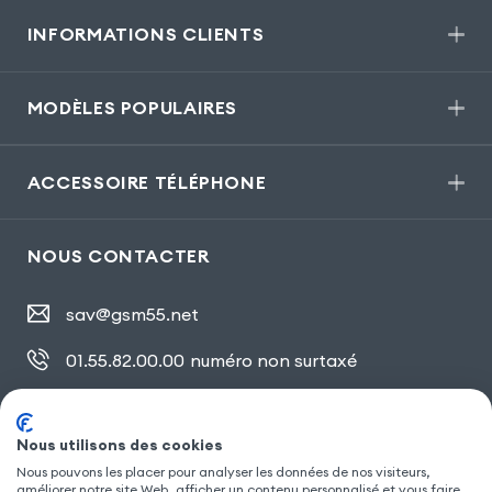
INFORMATIONS CLIENTS
MODÈLES POPULAIRES
ACCESSOIRE TÉLÉPHONE
NOUS CONTACTER
sav@gsm55.net
01.55.82.00.00
numéro non surtaxé
30, bis rue Girard
,
93100 Montreuil
Nous utilisons des cookies
Nous pouvons les placer pour analyser les données de nos visiteurs,
améliorer notre site Web, afficher un contenu personnalisé et vous faire