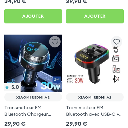
34,90
€
29,90
€
C, Kit Main Libre
Redmi A2
Multifonction - 4smarts
AJOUTER
AJOUTER
5.0
XIAOMI REDMI A2
XIAOMI REDMI A2
Transmetteur FM
Transmetteur FM
Bluetooth Chargeur
Bluetooth avec USB-C +
Voiture Noir 3mk Hyper
USB pour Xiaomi Redmi
29,90
€
29,90
€
Car pour Xiaomi Redmi A2
A2