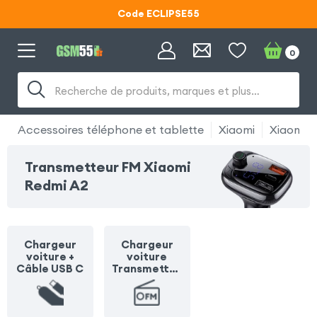
Code ECLIPSE55
Lunettes d'éclipse OFFERTES
0
Code ECLIPSE55
Recherche de produits, marques et plus…
Accessoires téléphone et tablette
Xiaomi
Xiaomi R
Transmetteur FM Xiaomi
Redmi A2
Chargeur
Chargeur
voiture +
voiture
Câble USB C
Transmetteu
r FM