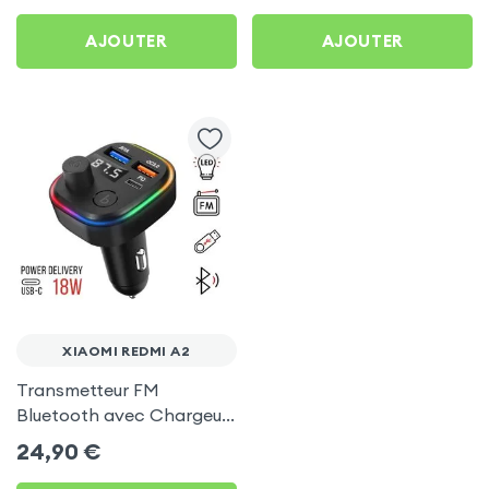
AJOUTER
AJOUTER
XIAOMI REDMI A2
Transmetteur FM
Bluetooth avec Chargeur
Allume Cigare USB / USB-
24,90
€
C, C2 - Noir pour Xiaomi