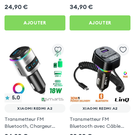
Chargeur Voiture USB C
Allume-cigare, Muvit pour
24,90
€
34,90
€
et USB - XO
Xiaomi Redmi A2
AJOUTER
AJOUTER
5.0
XIAOMI REDMI A2
XIAOMI REDMI A2
Transmetteur FM
Transmetteur FM
Bluetooth, Chargeur
Bluetooth avec Câble
Allume-Cigare USB / USB-
USB C - LinQ pour Xiaomi