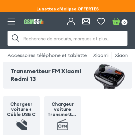
Lunettes d'éclipse OFFERTES
Code ECLIPSE55
0
Lunettes d'éclipse OFFERTES
Recherche de produits, marques et plus…
Code ECLIPSE55
Accessoires téléphone et tablette
Xiaomi
Xiaomi R
Transmetteur FM Xiaomi
Redmi 13
Chargeur
Chargeur
voiture +
voiture
Câble USB C
Transmetteu
r FM