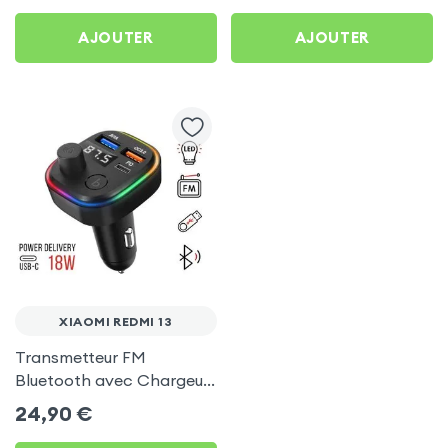
AJOUTER
AJOUTER
XIAOMI REDMI 13
Transmetteur FM
Bluetooth avec Chargeur
Allume Cigare USB / USB-
24,90
€
C, C2 - Noir pour Xiaomi