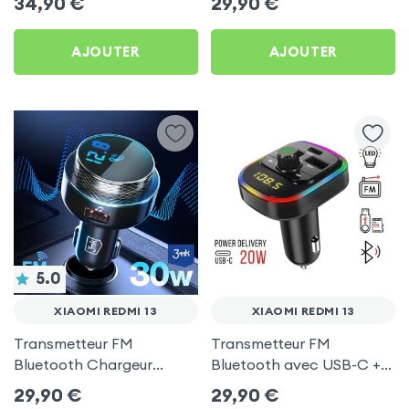
34,90
€
29,90
€
C, Kit Main Libre
Redmi 13
Multifonction - 4smarts
AJOUTER
AJOUTER
5.0
XIAOMI REDMI 13
XIAOMI REDMI 13
Transmetteur FM
Transmetteur FM
Bluetooth Chargeur
Bluetooth avec USB-C +
Voiture Noir 3mk Hyper
USB pour Xiaomi Redmi 13
29,90
€
29,90
€
Car pour Xiaomi Redmi 13