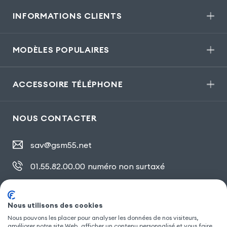
INFORMATIONS CLIENTS
MODÈLES POPULAIRES
ACCESSOIRE TÉLÉPHONE
NOUS CONTACTER
sav@gsm55.net
01.55.82.00.00
numéro non surtaxé
30, bis rue Girard
,
93100 Montreuil
Nous utilisons des cookies
Nous pouvons les placer pour analyser les données de nos visiteurs,
améliorer notre site Web, afficher un contenu personnalisé et vous faire