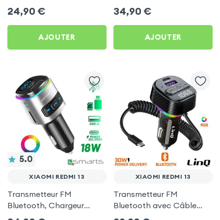
Chargeur Voiture USB C
Allume-cigare, Muvit pour
24,90
€
34,90
€
et USB - XO
Xiaomi Redmi 13
AJOUTER
AJOUTER
5.0
XIAOMI REDMI 13
XIAOMI REDMI 13
Transmetteur FM
Transmetteur FM
Bluetooth, Chargeur
Bluetooth avec Câble
Allume-Cigare USB / USB-
USB C - LinQ pour Xiaomi