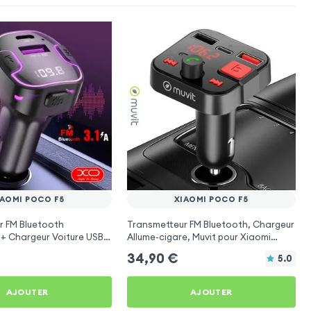
IAOMI POCO F5
XIAOMI POCO F5
r FM Bluetooth
Transmetteur FM Bluetooth, Chargeur
 + Chargeur Voiture USB
Allume-cigare, Muvit pour Xiaomi
O
Poco F5
34,90
€
5.0
AJOUTER
AJOUTER