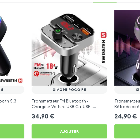
F5
XIAOMI POCO F5
X
ooth 5.3
Transmetteur FM Bluetooth -
Transmetteu
Chargeur Voiture USB C + USB -
Rétroéclairé
Swissten
C et USB - X
34,90
€
24,90
€
AJOUTER