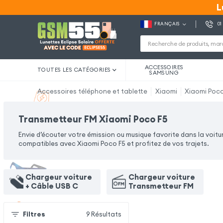
L
L
FRANÇAIS
01
ACCESSOIRES
TOUTES LES CATÉGORIES
SAMSUNG
Accessoires téléphone et tablette
Xiaomi
Xiaomi Poco
Transmetteur FM Xiaomi Poco F5
Envie d’écouter votre émission ou musique favorite dans la voit
compatibles avec Xiaomi Poco F5 et profitez de vos trajets.
Chargeur voiture
Chargeur voiture
+ Câble USB C
Transmetteur FM
Filtres
9
Résultats