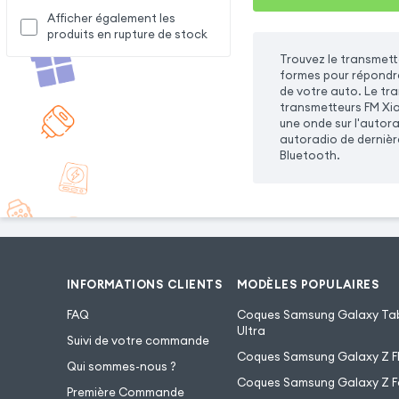
Afficher également les
produits en rupture de stock
Trouvez le transmett
formes pour répondre 
de votre auto. Le tr
transmetteurs FM Xia
une onde sur l'autora
autoradio de dernière
Bluetooth.
INFORMATIONS CLIENTS
MODÈLES POPULAIRES
FAQ
Coques Samsung Galaxy Tab
Ultra
Suivi de votre commande
Coques Samsung Galaxy Z Fl
Qui sommes-nous ?
Coques Samsung Galaxy Z F
Première Commande