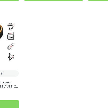
F5
th avec
SB / USB-C,
o F5