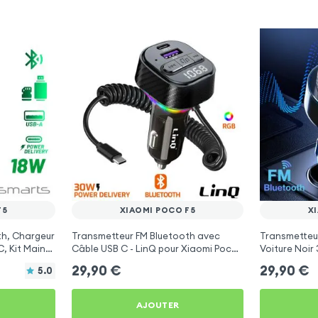
F5
XIAOMI POCO F5
X
th, Chargeur
Transmetteur FM Bluetooth avec
Transmetteu
, Kit Main
Câble USB C - LinQ pour Xiaomi Poco
Voiture Noir
arts
F5
Xiaomi Poco
29,90
€
29,90
€
5.0
AJOUTER