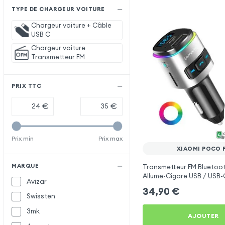
TYPE DE CHARGEUR VOITURE
Chargeur voiture + Câble
USB C
Chargeur voiture
Transmetteur FM
PRIX TTC
€
€
Prix min
Prix max
XIAOMI POCO 
MARQUE
Transmetteur FM Bluetoo
Allume-Cigare USB / USB-C
Avizar
Libre Multifonction - 4sm
34,90
€
Swissten
3mk
AJOUTER