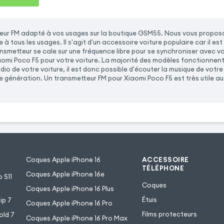
eur FM adapté à vos usages sur la boutique GSM55. Nous vous proposo
à tous les usages. Il s'agit d'un accessoire voiture populaire car il est
ansmetteur se cale sur une fréquence libre pour se synchroniser avec v
omi Poco F5 pour votre voiture. La majorité des modèles fonctionnent
dio de votre voiture, il est donc possible d'écouter la musique de votre
 génération. Un transmetteur FM pour Xiaomi Poco F5 est très utile aus
Coques Apple iPhone 16
ACCESSOIRE
TÉLÉPHONE
Coques Apple iPhone 16e
 S11
Coques
Coques Apple iPhone 16 Plus
Étuis
ip 7
Coques Apple iPhone 16 Pro
Films protecteurs
old 7
Coques Apple iPhone 16 Pro Max