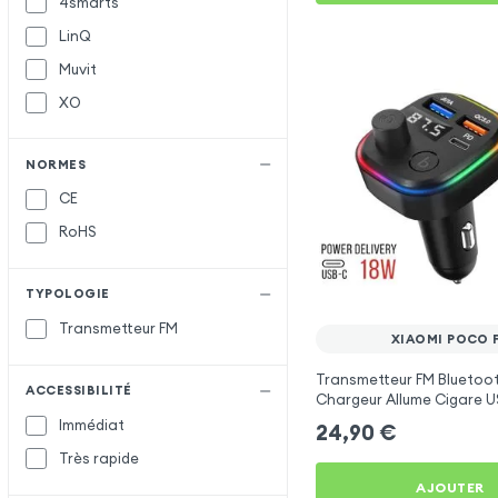
4smarts
LinQ
Muvit
XO
NORMES
CE
RoHS
TYPOLOGIE
Transmetteur FM
XIAOMI POCO 
Transmetteur FM Bluetoo
ACCESSIBILITÉ
Chargeur Allume Cigare U
C2 - Noir pour Xiaomi Poc
Immédiat
24,90
€
Très rapide
AJOUTER