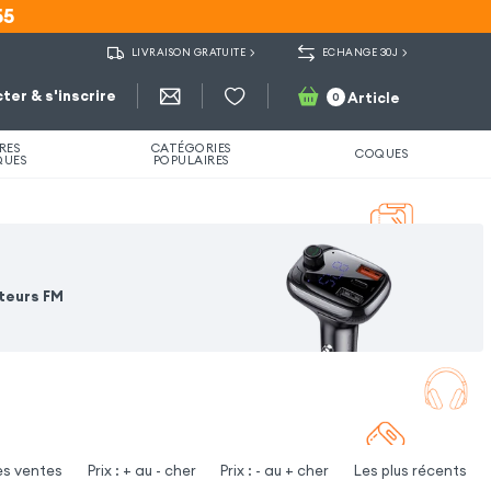
55
55
LIVRAISON GRATUITE
ECHANGE 30J
ter & s'inscrire
Article
0
RES
CATÉGORIES
COQUES
QUES
POPULAIRES
teurs FM
es ventes
Prix : + au - cher
Prix : - au + cher
Les plus récents