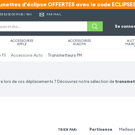
unettes d'éclipse OFFERTES avec le code ECLIPSE
unettes d'éclipse OFFERTES avec le code ECLIPSE
 55 82 00 00
9H30 / 18H
PAR MAIL
Se connec
ACCESSOIRES
ACCESSOIRES
AUT
APPLE
XIAOMI
MAR
 F5
Accessoire Auto
Transmetteurs FM
ure lors de vos déplacements ? Découvrez notre sélection de
transmet
Pertinence
Meilleur
TRIER PAR
: