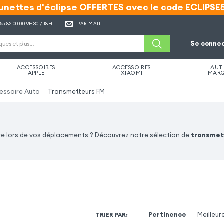
unettes d'éclipse OFFERTES avec le code ECLIPSE
unettes d'éclipse OFFERTES avec le code ECLIPSE
 55 82 00 00
9H30 / 18H
PAR MAIL
Se connec
ACCESSOIRES
ACCESSOIRES
AUT
APPLE
XIAOMI
MAR
essoire Auto
Transmetteurs FM
ure lors de vos déplacements ? Découvrez notre sélection de
transmet
Pertinence
Meilleur
TRIER PAR
: