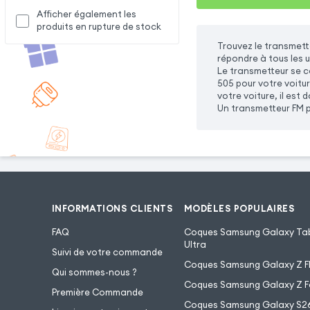
Afficher également les
produits en rupture de stock
Trouvez le transmett
répondre à tous les u
Le transmetteur se c
505 pour votre voitu
votre voiture, il est
Un transmetteur FM po
INFORMATIONS CLIENTS
MODÈLES POPULAIRES
FAQ
Coques Samsung Galaxy Tab
Ultra
Suivi de votre commande
Coques Samsung Galaxy Z Fl
Qui sommes-nous ?
Coques Samsung Galaxy Z F
Première Commande
Coques Samsung Galaxy S2