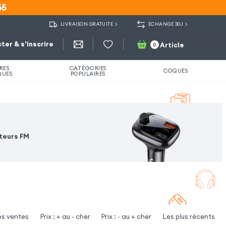
55
55
LIVRAISON GRATUITE
ECHANGE 30J
ter & s'inscrire
Article
0
RES
CATÉGORIES
COQUES
QUES
POPULAIRES
teurs FM
es ventes
Prix : + au - cher
Prix : - au + cher
Les plus récents