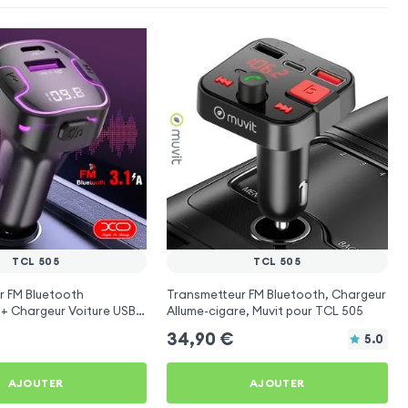
TCL 505
TCL 505
r FM Bluetooth
Transmetteur FM Bluetooth, Chargeur
 + Chargeur Voiture USB
Allume-cigare, Muvit pour TCL 505
O
34,90
€
5.0
AJOUTER
AJOUTER