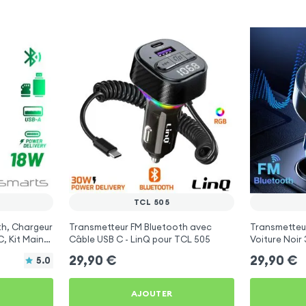
TCL 505
th, Chargeur
Transmetteur FM Bluetooth avec
Transmetteu
, Kit Main
Câble USB C - LinQ pour TCL 505
Voiture Noir
arts
505
29,90
€
29,90
€
5.0
AJOUTER