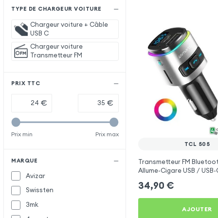
TYPE DE CHARGEUR VOITURE
Chargeur voiture + Câble
USB C
Chargeur voiture
Transmetteur FM
PRIX TTC
€
€
Prix min
Prix max
TCL 505
MARQUE
Transmetteur FM Bluetoo
Allume-Cigare USB / USB-C
Avizar
Libre Multifonction - 4sm
34,90
€
Swissten
3mk
AJOUTER