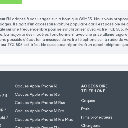
eur FM adapté à vos usages sur la boutique GSM55. Nous vous propos
sages. Il s'agit d'un accessoire voiture populaire car il est possible de
ale sur une fréquence libre pour se synchroniser avec votre TCL 505. 
re. La majorité des modèles fonctionnent avec une prise allume-cigare
 donc possible d'écouter la musique de votre téléphone sur la radio de 
ur TCL 505 est très utile aussi pour répondre à un appel téléphonique 
Coques Apple iPhone 16
ACCESSOIRE
TÉLÉPHONE
Coques Apple iPhone 16e
 S11
Coques
Coques Apple iPhone 16 Plus
Étuis
ip 7
Coques Apple iPhone 16 Pro
Films protecteurs
old 7
Coques Apple iPhone 16 Pro Max
Chargeurs
6
Coques Apple iPhone 17e