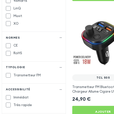
4smarts
LinQ
Muvit
XO
NORMES
CE
RoHS
TYPOLOGIE
Transmetteur FM
TCL 505
Transmetteur FM Bluetoo
ACCESSIBILITÉ
Chargeur Allume Cigare U
C2 - Noir pour TCL 505
Immédiat
24,90
€
Très rapide
AJOUTER