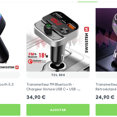
TCL 505
ooth 5.3
Transmetteur FM Bluetooth -
Transmetteu
Chargeur Voiture USB C + USB -
Rétroéclairé
Swissten
C et USB - X
34,90
€
24,90
€
AJOUTER