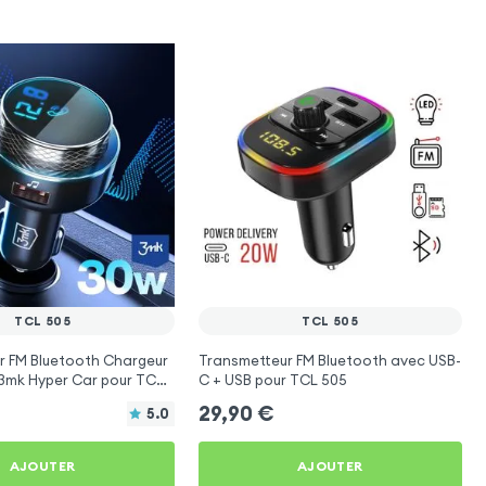
TCL 505
TCL 505
r FM Bluetooth Chargeur
Transmetteur FM Bluetooth avec USB-
 3mk Hyper Car pour TCL
C + USB pour TCL 505
29,90
€
5.0
AJOUTER
AJOUTER