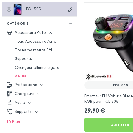
TCL 505
CATÉGORIE
Accessoire Auto
Tous Accessoire Auto
Transmetteurs FM
Supports
Chargeur allume-cigare
2
Plus
Protections
TCL 505
Chargeurs
Émetteur FM Voiture Bluet
RGB pour TCL 505
Audio
29,90
€
Supports
10
Plus
AJOUTER