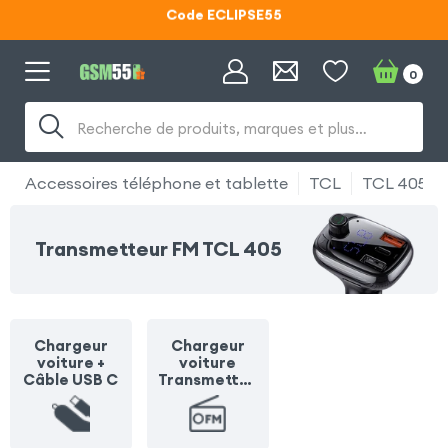
Code ECLIPSE55
Lunettes d'éclipse OFFERTES
0
Code ECLIPSE55
Recherche de produits, marques et plus…
Accessoires téléphone et tablette
TCL
TCL 405
Transmetteur FM TCL 405
Chargeur
Chargeur
voiture +
voiture
Câble USB C
Transmetteu
r FM