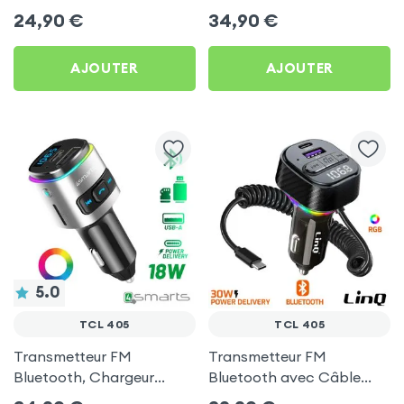
Chargeur Voiture USB C
Allume-cigare, Muvit pour
24,90
€
34,90
€
et USB - XO
TCL 405
AJOUTER
AJOUTER
5.0
TCL 405
TCL 405
Transmetteur FM
Transmetteur FM
Bluetooth, Chargeur
Bluetooth avec Câble
Allume-Cigare USB / USB-
USB C - LinQ pour TCL