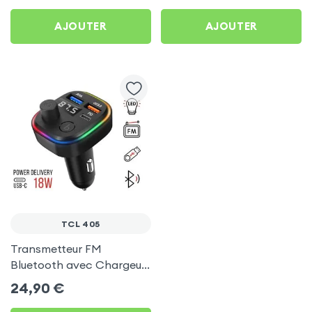
AJOUTER
AJOUTER
TCL 405
Transmetteur FM
Bluetooth avec Chargeur
Allume Cigare USB / USB-
24,90
€
C, C2 - Noir pour TCL 405