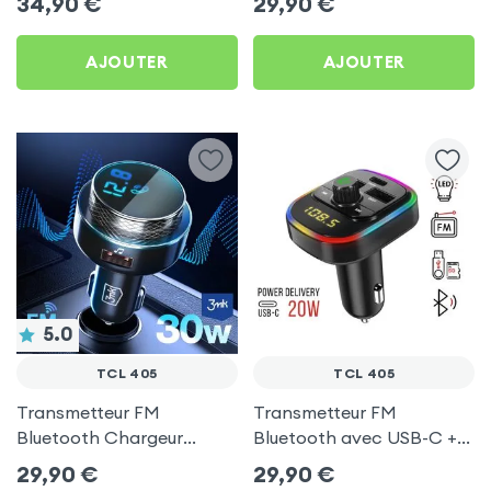
34,90
€
29,90
€
C, Kit Main Libre
405
Multifonction - 4smarts
AJOUTER
AJOUTER
5.0
TCL 405
TCL 405
Transmetteur FM
Transmetteur FM
Bluetooth Chargeur
Bluetooth avec USB-C +
Voiture Noir 3mk Hyper
USB pour TCL 405
29,90
€
29,90
€
Car pour TCL 405