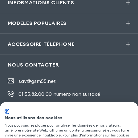
INFORMATIONS CLIENTS
MODÈLES POPULAIRES
ACCESSOIRE TÉLÉPHONE
NOUS CONTACTER
sav@gsm55.net
01.55.82.00.00
numéro non surtaxé
30, bis rue Girard
,
93100 Montreuil
Nous utilisons des cookies
Nous pouvons les placer pour analyser les données de nos visiteurs,
améliorer notre site Web, afficher un contenu personnalisé et vous faire
SUIVEZ NOUS
vivre une expérience inoubliable. Pour plus d'informations sur les cookies