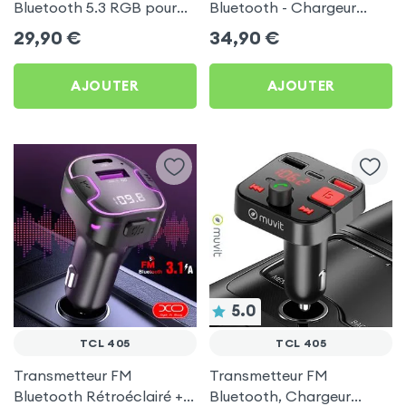
Bluetooth 5.3 RGB pour
Bluetooth - Chargeur
TCL 405
Voiture USB C + USB -
29,90
€
34,90
€
Swissten
AJOUTER
AJOUTER
5.0
TCL 405
TCL 405
Transmetteur FM
Transmetteur FM
Bluetooth Rétroéclairé +
Bluetooth, Chargeur