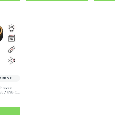
 PRO 9
th avec
SB / USB-C,
Surface Pro 9