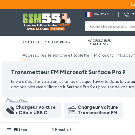
L
L
FRANÇAIS
01
ACCESSOIRES
TOUTES LES CATÉGORIES
SAMSUNG
Accessoires téléphone et tablette
Microsoft
Microsof
Transmetteur FM Microsoft Surface Pro 9
Envie d’écouter votre émission ou musique favorite dans la voit
compatibles avec Microsoft Surface Pro 9 et profitez de vos tra
Chargeur voiture
Chargeur voiture
+ Câble USB C
Transmetteur FM
Filtres
9
Résultats