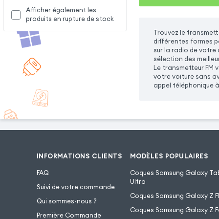
Afficher également les
produits en rupture de stock
Trouvez le transmett
différentes formes po
sur la radio de votre
sélection des meille
Le transmetteur FM va
votre voiture sans av
appel téléphonique à 
INFORMATIONS CLIENTS
MODÈLES POPULAIRES
FAQ
Coques Samsung Galaxy Tab
Ultra
Suivi de votre commande
Coques Samsung Galaxy Z Fl
Qui sommes-nous ?
Coques Samsung Galaxy Z F
Première Commande