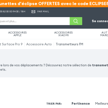
unettes d'éclipse OFFERTES avec le code ECLIPSE
unettes d'éclipse OFFERTES avec le code ECLIPSE
 55 82 00 00
9H30 / 18H
PAR MAIL
Se connec
ACCESSOIRES
ACCESSOIRES
AUT
APPLE
XIAOMI
MAR
t Surface Pro 9
Accessoire Auto
Transmetteurs FM
ure lors de vos déplacements ? Découvrez notre sélection de
transmet
jets.
Pertinence
Meilleur
TRIER PAR
: