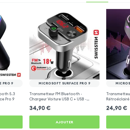
 PRO 9
MICROSOFT SURFACE PRO 9
MICROS
ooth 5.3
Transmetteur FM Bluetooth -
Transmetteu
ce Pro 9
Chargeur Voiture USB C + USB -
Rétroéclairé
Swissten
C et USB - X
34,90
€
24,90
€
AJOUTER