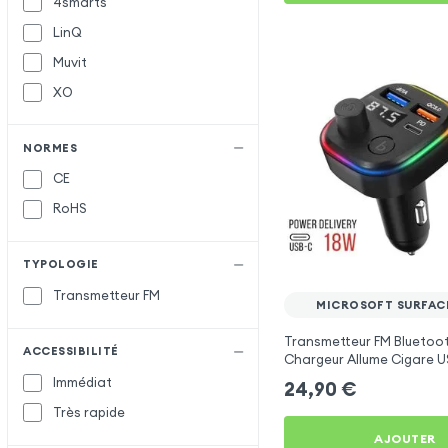
4smarts
LinQ
Muvit
XO
NORMES
CE
RoHS
TYPOLOGIE
Transmetteur FM
MICROSOFT SURFACE
Transmetteur FM Bluetoo
ACCESSIBILITÉ
Chargeur Allume Cigare U
C2 - Noir pour Microsoft 
Immédiat
24,90
€
Très rapide
AJOUTER