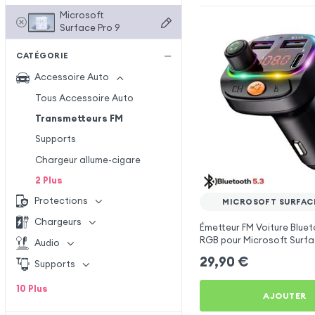
Microsoft
Surface Pro 9
CATÉGORIE
Accessoire Auto
Tous Accessoire Auto
Transmetteurs FM
Supports
Chargeur allume-cigare
2
Plus
Protections
MICROSOFT SURFACE
Chargeurs
Émetteur FM Voiture Bluet
RGB pour Microsoft Surfa
Audio
29,90
€
Supports
10
Plus
AJOUTER