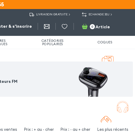
55
55
LIVRAISON GRATUITE
ECHANGE 30J
ter & s'inscrire
Article
0
RES
CATÉGORIES
COQUES
QUES
POPULAIRES
teurs FM
es ventes
Prix : + au - cher
Prix : - au + cher
Les plus récents