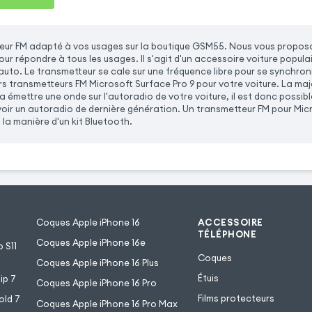
eur FM adapté à vos usages sur la boutique GSM55. Nous vous proposo
ur répondre à tous les usages. Il s'agit d'un accessoire voiture populai
 auto. Le transmetteur se cale sur une fréquence libre pour se synchro
urs transmetteurs FM Microsoft Surface Pro 9 pour votre voiture. La ma
 émettre une onde sur l'autoradio de votre voiture, il est donc possibl
oir un autoradio de dernière génération. Un transmetteur FM pour Micro
la manière d'un kit Bluetooth.
Coques Apple iPhone 16
ACCESSOIRE
TÉLÉPHONE
Coques Apple iPhone 16e
 S11
Coques
Coques Apple iPhone 16 Plus
Étuis
ip 7
Coques Apple iPhone 16 Pro
Films protecteurs
old 7
Coques Apple iPhone 16 Pro Max