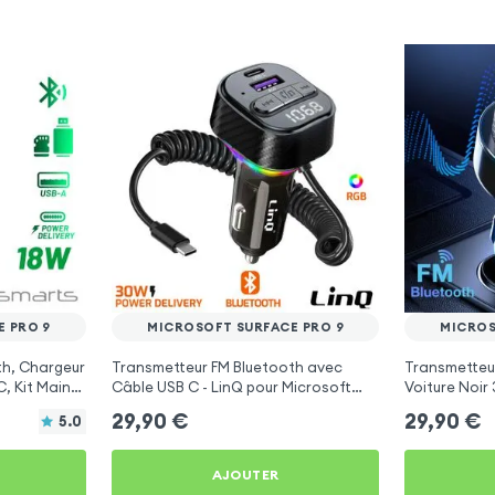
 PRO 9
MICROSOFT SURFACE PRO 9
MICROS
th, Chargeur
Transmetteur FM Bluetooth avec
Transmetteu
, Kit Main
Câble USB C - LinQ pour Microsoft
Voiture Noir
arts
Surface Pro 9
Microsoft Su
29,90
€
29,90
€
5.0
AJOUTER