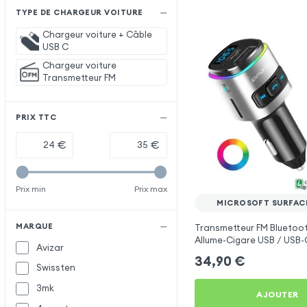
TYPE DE CHARGEUR VOITURE
Chargeur voiture + Câble
USB C
Chargeur voiture
Transmetteur FM
PRIX TTC
€
€
Prix min
Prix max
MICROSOFT SURFACE
MARQUE
Transmetteur FM Bluetoo
Allume-Cigare USB / USB-C
Avizar
Libre Multifonction - 4sm
34,90
€
Swissten
3mk
AJOUTER