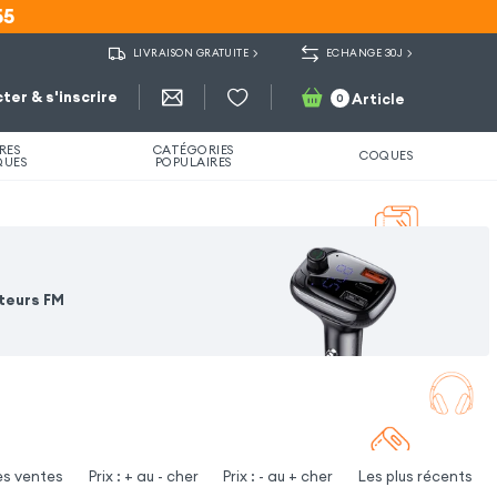
55
55
LIVRAISON GRATUITE
ECHANGE 30J
ter & s'inscrire
Article
0
RES
CATÉGORIES
COQUES
QUES
POPULAIRES
teurs FM
es ventes
Prix : + au - cher
Prix : - au + cher
Les plus récents