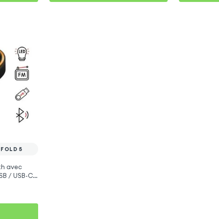
FOLD 5
th avec
SB / USB-C,
alaxy Z Fold