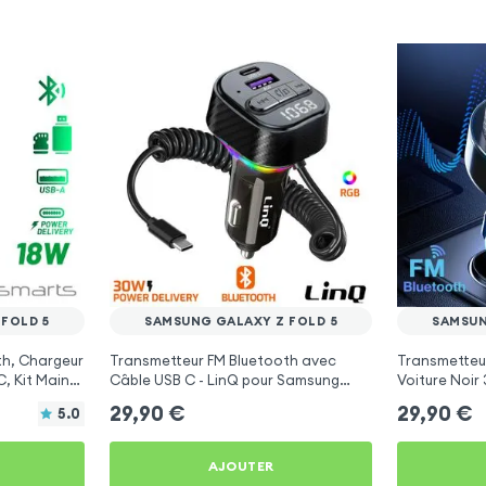
FOLD 5
SAMSUNG GALAXY Z FOLD 5
SAMSUN
th, Chargeur
Transmetteur FM Bluetooth avec
Transmetteu
, Kit Main
Câble USB C - LinQ pour Samsung
Voiture Noir
arts
Galaxy Z Fold 5
Samsung Gal
29,90
€
29,90
€
5.0
AJOUTER