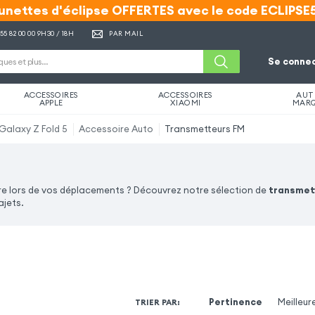
unettes d'éclipse OFFERTES avec le code ECLIPSE
unettes d'éclipse OFFERTES avec le code ECLIPSE
 55 82 00 00
9H30 / 18H
PAR MAIL
Se connec
ACCESSOIRES
ACCESSOIRES
AUT
APPLE
XIAOMI
MAR
alaxy Z Fold 5
Accessoire Auto
Transmetteurs FM
ure lors de vos déplacements ? Découvrez notre sélection de
transmet
ajets.
Pertinence
Meilleur
TRIER PAR
: