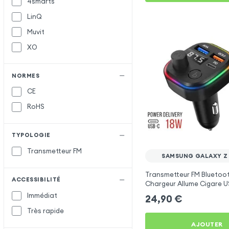
4smarts
LinQ
Muvit
XO
NORMES
CE
RoHS
TYPOLOGIE
Transmetteur FM
SAMSUNG GALAXY Z 
Transmetteur FM Bluetoo
ACCESSIBILITÉ
Chargeur Allume Cigare U
C2 - Noir pour Samsung G
Immédiat
24,90
€
5
Très rapide
AJOUTER