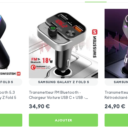
FOLD 5
SAMSUNG GALAXY Z FOLD 5
SAMSUN
ooth 5.3
Transmetteur FM Bluetooth -
Transmetteu
 Z Fold 5
Chargeur Voiture USB C + USB -
Rétroéclairé
Swissten
C et USB - X
34,90
€
24,90
€
AJOUTER