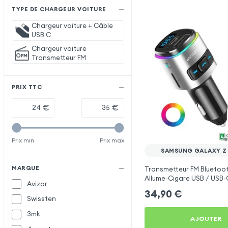
TYPE DE CHARGEUR VOITURE
Chargeur voiture + Câble
USB C
Chargeur voiture
Transmetteur FM
PRIX TTC
€
€
Prix min
Prix max
SAMSUNG GALAXY Z 
MARQUE
Transmetteur FM Bluetoo
Allume-Cigare USB / USB-C
Avizar
Libre Multifonction - 4sm
34,90
€
Swissten
3mk
AJOUTER