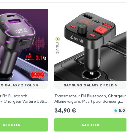
G GALAXY Z FOLD 5
SAMSUNG GALAXY Z FOLD 5
r FM Bluetooth
Transmetteur FM Bluetooth, Chargeur
 + Chargeur Voiture USB
Allume-cigare, Muvit pour Samsung
O
Galaxy Z Fold 5
34,90
€
5.0
AJOUTER
AJOUTER