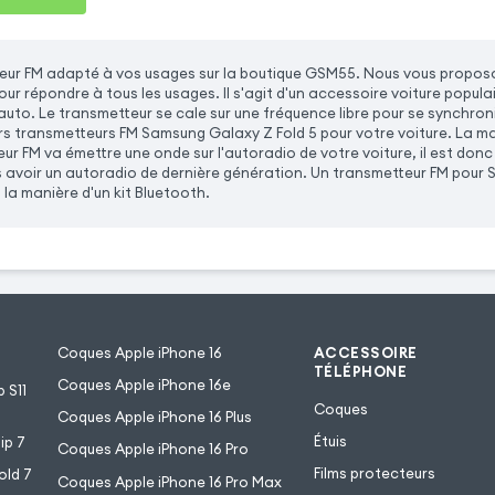
teur FM adapté à vos usages sur la boutique GSM55. Nous vous propos
ur répondre à tous les usages. Il s'agit d'un accessoire voiture populai
e auto. Le transmetteur se cale sur une fréquence libre pour se synchr
urs transmetteurs FM Samsung Galaxy Z Fold 5 pour votre voiture. La m
ur FM va émettre une onde sur l'autoradio de votre voiture, il est donc
s avoir un autoradio de dernière génération. Un transmetteur FM pour S
la manière d'un kit Bluetooth.
Coques Apple iPhone 16
ACCESSOIRE
TÉLÉPHONE
Coques Apple iPhone 16e
 S11
Coques
Coques Apple iPhone 16 Plus
Étuis
ip 7
Coques Apple iPhone 16 Pro
Films protecteurs
old 7
Coques Apple iPhone 16 Pro Max