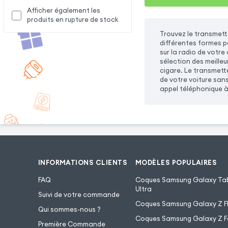
Afficher également les
produits en rupture de stock
Trouvez le transmet
différentes formes po
sur la radio de votr
sélection des meille
cigare. Le transmette
de votre voiture san
appel téléphonique à 
INFORMATIONS CLIENTS
MODÈLES POPULAIRES
FAQ
Coques Samsung Galaxy Tab
Ultra
Suivi de votre commande
Coques Samsung Galaxy Z Fl
Qui sommes-nous ?
Coques Samsung Galaxy Z F
Première Commande