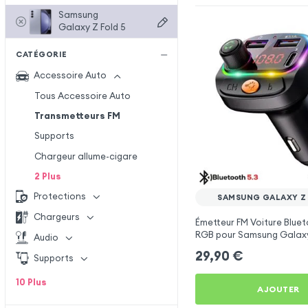
Samsung
Galaxy Z Fold 5
CATÉGORIE
Accessoire Auto
Tous Accessoire Auto
Transmetteurs FM
Supports
Chargeur allume-cigare
2
Plus
Protections
SAMSUNG GALAXY Z 
Chargeurs
Émetteur FM Voiture Bluet
RGB pour Samsung Galaxy
Audio
29,90
€
Supports
10
Plus
AJOUTER