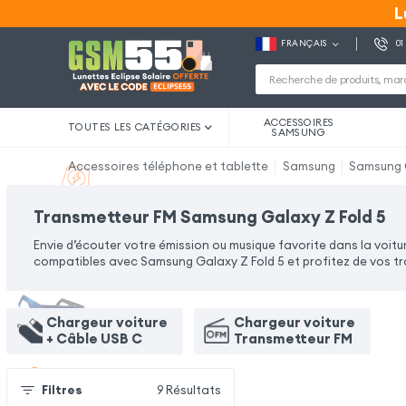
L
L
FRANÇAIS
01
ACCESSOIRES
TOUTES LES CATÉGORIES
SAMSUNG
Accessoires téléphone et tablette
Samsung
Samsung G
Transmetteur FM Samsung Galaxy Z Fold 5
Envie d’écouter votre émission ou musique favorite dans la voit
compatibles avec Samsung Galaxy Z Fold 5 et profitez de vos tr
Chargeur voiture
Chargeur voiture
+ Câble USB C
Transmetteur FM
Filtres
9
Résultats