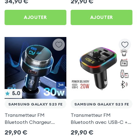
34,90
€
29,90
€
C, Kit Main Libre
Samsung Galaxy S23 FE
Multifonction - 4smarts
AJOUTER
AJOUTER
5.0
SAMSUNG GALAXY S23 FE
SAMSUNG GALAXY S23 FE
Transmetteur FM
Transmetteur FM
Bluetooth Chargeur
Bluetooth avec USB-C +
Voiture Noir 3mk Hyper
USB pour Samsung
29,90
€
29,90
€
Car pour Samsung Galaxy
Galaxy S23 FE