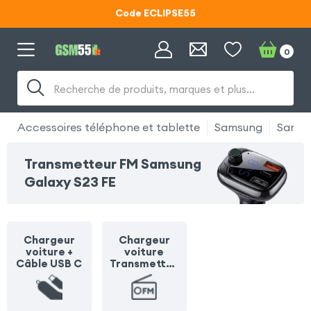
Code ECLIPSE55
Lunettes d'éclipse OFFERTES
0
Code ECLIPSE55
Recherche de produits, marques et plus…
Accessoires téléphone et tablette
Samsung
Samsu
Transmetteur FM Samsung
Galaxy S23 FE
Chargeur
Chargeur
voiture +
voiture
Câble USB C
Transmetteu
r FM