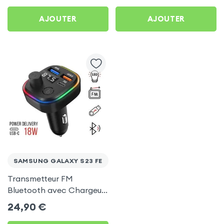
S23 FE
AJOUTER
AJOUTER
SAMSUNG GALAXY S23 FE
Transmetteur FM
Bluetooth avec Chargeur
Allume Cigare USB / USB-
24,90
€
C, C2 - Noir pour Samsung