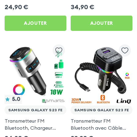
Chargeur Voiture USB C
Allume-cigare, Muvit pour
24,90
€
34,90
€
et USB - XO
Samsung Galaxy S23 FE
AJOUTER
AJOUTER
5.0
SAMSUNG GALAXY S23 FE
SAMSUNG GALAXY S23 FE
Transmetteur FM
Transmetteur FM
Bluetooth, Chargeur
Bluetooth avec Câble
Allume-Cigare USB / USB-
USB C - LinQ pour