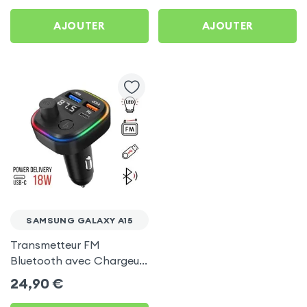
A15
AJOUTER
AJOUTER
SAMSUNG GALAXY A15
Transmetteur FM
Bluetooth avec Chargeur
Allume Cigare USB / USB-
24,90
€
C, C2 - Noir pour Samsung