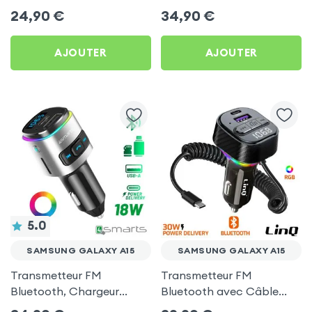
Chargeur Voiture USB C
Allume-cigare, Muvit pour
24,90
€
34,90
€
et USB - XO
Samsung Galaxy A15
AJOUTER
AJOUTER
5.0
SAMSUNG GALAXY A15
SAMSUNG GALAXY A15
Transmetteur FM
Transmetteur FM
Bluetooth, Chargeur
Bluetooth avec Câble
Allume-Cigare USB / USB-
USB C - LinQ pour