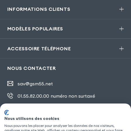
INFORMATIONS CLIENTS
MODÈLES POPULAIRES
ACCESSOIRE TÉLÉPHONE
NOUS CONTACTER
sav@gsm55.net
01.55.82.00.00
numéro non surtaxé
30, bis rue Girard
,
93100 Montreuil
Nous utilisons des cookies
Nous pouvons les placer pour analyser les données de nos visiteurs,
améliorer notre site Web, afficher un contenu personnalisé et vous faire