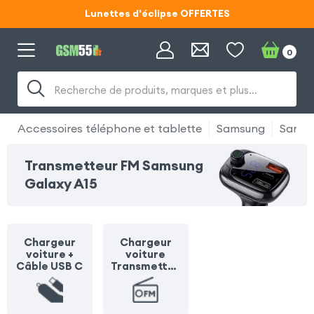
Lunettes d'éclipse OFFERTES
Code ECLIPSE55
0
Lunettes d'éclipse OFFERTES
Recherche de produits, marques et plus…
Code ECLIPSE55
Accessoires téléphone et tablette
Samsung
Samsu
Transmetteur FM Samsung
Galaxy A15
Chargeur
Chargeur
voiture +
voiture
Câble USB C
Transmetteu
r FM