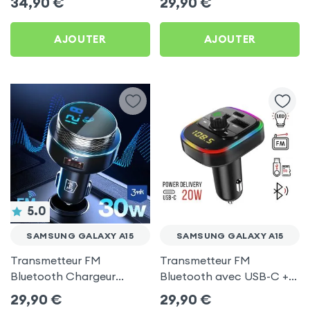
34,90
€
29,90
€
C, Kit Main Libre
Samsung Galaxy A15
Multifonction - 4smarts
AJOUTER
AJOUTER
5.0
SAMSUNG GALAXY A15
SAMSUNG GALAXY A15
Transmetteur FM
Transmetteur FM
Bluetooth Chargeur
Bluetooth avec USB-C +
Voiture Noir 3mk Hyper
USB pour Samsung
29,90
€
29,90
€
Car pour Samsung Galaxy
Galaxy A15