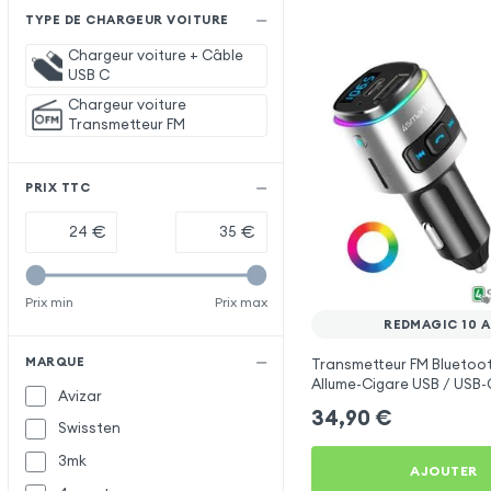
TYPE DE CHARGEUR VOITURE
Chargeur voiture + Câble
USB C
Chargeur voiture
Transmetteur FM
PRIX TTC
€
€
Prix min
Prix max
REDMAGIC 10 A
MARQUE
Transmetteur FM Bluetoo
Allume-Cigare USB / USB-C
Avizar
Libre Multifonction - 4sm
34,90
€
Swissten
3mk
AJOUTER