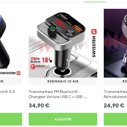
IR
REDMAGIC 10 AIR
RE
ooth 5.3
Transmetteur FM Bluetooth -
Transmetteu
Chargeur Voiture USB C + USB -
Rétroéclairé
Swissten
C et USB - X
34,90
€
24,90
€
AJOUTER