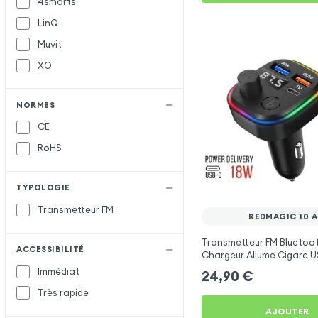
4smarts
LinQ
Muvit
XO
NORMES
CE
RoHS
TYPOLOGIE
Transmetteur FM
REDMAGIC 10 A
Transmetteur FM Bluetoo
ACCESSIBILITÉ
Chargeur Allume Cigare U
C2 - Noir pour RedMagic 10
Immédiat
24,90
€
Très rapide
AJOUTER