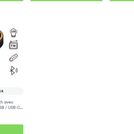
IR
th avec
SB / USB-C,
 Air