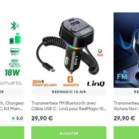
IR
REDMAGIC 10 AIR
RE
th, Chargeur
Transmetteur FM Bluetooth avec
Transmetteu
, Kit Main
Câble USB C - LinQ pour RedMagic 10
Voiture Noir
arts
Air
RedMagic 10 
29,90
€
29,90
€
5.0
AJOUTER