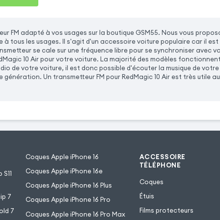
eur FM adapté à vos usages sur la boutique GSM55. Nous vous proposo
à tous les usages. Il s'agit d'un accessoire voiture populaire car il est
nsmetteur se cale sur une fréquence libre pour se synchroniser avec vo
Magic 10 Air pour votre voiture. La majorité des modèles fonctionnent
dio de votre voiture, il est donc possible d'écouter la musique de votre
 génération. Un transmetteur FM pour RedMagic 10 Air est très utile au
Coques Apple iPhone 16
ACCESSOIRE
TÉLÉPHONE
Coques Apple iPhone 16e
 S11
Coques
Coques Apple iPhone 16 Plus
Étuis
ip 7
Coques Apple iPhone 16 Pro
Films protecteurs
old 7
Coques Apple iPhone 16 Pro Max