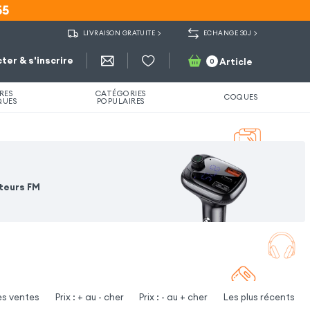
55
55
LIVRAISON GRATUITE
ECHANGE 30J
ter & s'inscrire
Article
0
RES
CATÉGORIES
COQUES
QUES
POPULAIRES
teurs FM
es ventes
Prix : + au - cher
Prix : - au + cher
Les plus récents