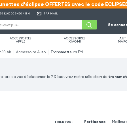
unettes d'éclipse OFFERTES avec le code ECLIPSE
unettes d'éclipse OFFERTES avec le code ECLIPSE
 55 82 00 00
9H30 / 18H
PAR MAIL
Se connec
ACCESSOIRES
ACCESSOIRES
AUT
APPLE
XIAOMI
MAR
 10 Air
Accessoire Auto
Transmetteurs FM
ure lors de vos déplacements ? Découvrez notre sélection de
transmet
Pertinence
Meilleur
TRIER PAR
: