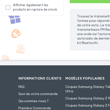
Afficher également les
produits en rupture de stock
Trouvez le transmett
formes pour répondre 
de votre auto. Le tra
transmetteurs FM Red
une onde sur l'autora
autoradio de dernière
kit Bluetooth.
INFORMATIONS CLIENTS
MODÈLES POPULAIRES
FAQ
Coques Samsung Galaxy Tab
Ultra
Suivi de votre commande
Coques Samsung Galaxy Z Fl
Qui sommes-nous ?
Coques Samsung Galaxy Z F
Première Commande