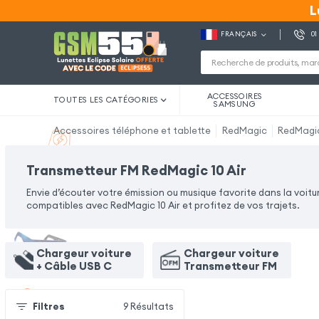
L
L
FRANÇAIS
01
ACCESSOIRES
TOUTES LES CATÉGORIES
SAMSUNG
Accessoires téléphone et tablette
RedMagic
RedMagic
Transmetteur FM RedMagic 10 Air
Envie d’écouter votre émission ou musique favorite dans la voit
compatibles avec RedMagic 10 Air et profitez de vos trajets.
Chargeur voiture
Chargeur voiture
+ Câble USB C
Transmetteur FM
Filtres
9
Résultats