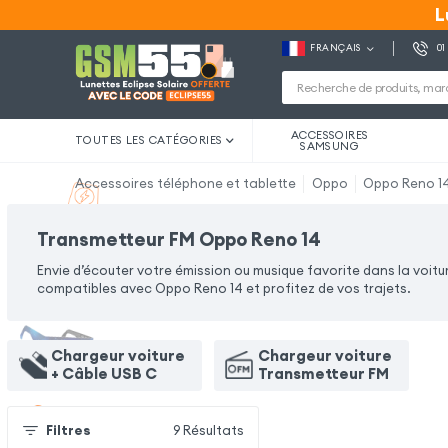
L
L
FRANÇAIS
01
ACCESSOIRES
TOUTES LES CATÉGORIES
SAMSUNG
Accessoires téléphone et tablette
Oppo
Oppo Reno 1
Transmetteur FM Oppo Reno 14
Envie d’écouter votre émission ou musique favorite dans la voit
compatibles avec Oppo Reno 14 et profitez de vos trajets.
Chargeur voiture
Chargeur voiture
+ Câble USB C
Transmetteur FM
Filtres
9
Résultats