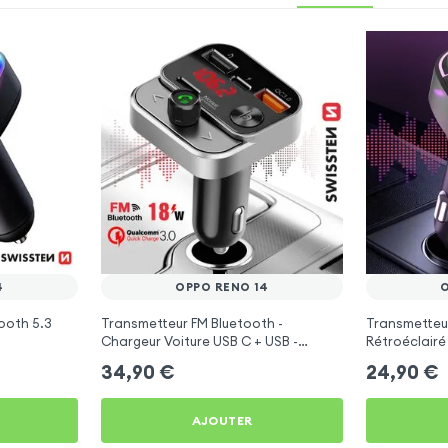
4
OPPO RENO 14
ooth 5.3
Transmetteur FM Bluetooth -
Transmetteu
Chargeur Voiture USB C + USB -
Rétroéclairé
Swissten
C et USB - X
34,90
€
24,90
€
AJOUTER