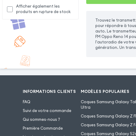
Afficher également les
produits en rupture de stock
Trouvez le transmet
pour répondre à tous 
auto. Le transmetteu
FM Oppo Reno 14 pour
l'autoradio de votre 
génération. Un trans
INFORMATIONS CLIENTS
MODÈLES POPULAIRES
FAQ
Coques Samsung Galaxy Tab
Ultra
Suivi de votre commande
Coques Samsung Galaxy Z Fl
Qui sommes-nous ?
Coques Samsung Galaxy Z F
Première Commande
Coques Samsung Galaxy S2