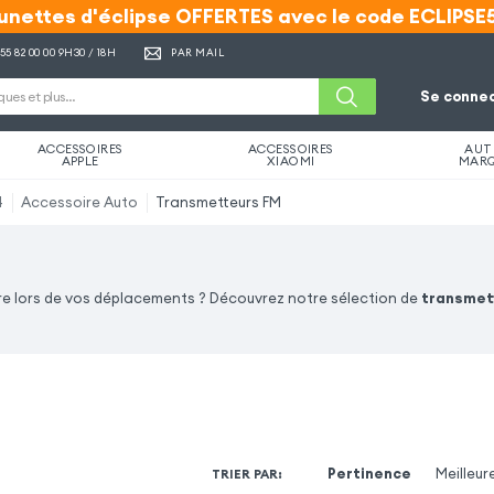
unettes d'éclipse OFFERTES avec le code ECLIPSE
unettes d'éclipse OFFERTES avec le code ECLIPSE
 55 82 00 00
9H30 / 18H
PAR MAIL
Se connec
ACCESSOIRES
ACCESSOIRES
AUT
APPLE
XIAOMI
MAR
4
Accessoire Auto
Transmetteurs FM
ure lors de vos déplacements ? Découvrez notre sélection de
transmet
Pertinence
Meilleur
TRIER PAR
: