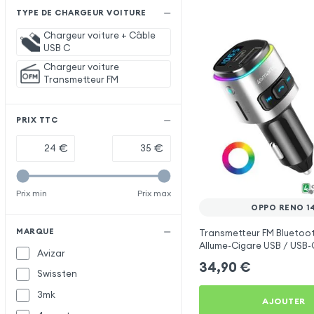
TYPE DE CHARGEUR VOITURE
Chargeur voiture + Câble
USB C
Chargeur voiture
Transmetteur FM
PRIX TTC
€
€
Prix min
Prix max
OPPO RENO 1
MARQUE
Transmetteur FM Bluetoo
Allume-Cigare USB / USB-C
Avizar
Libre Multifonction - 4sm
34,90
€
Swissten
3mk
AJOUTER