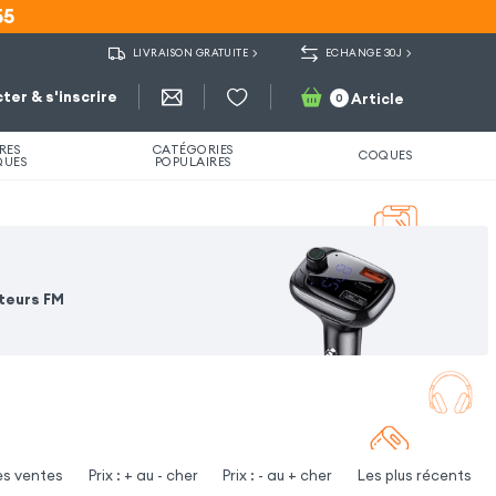
55
55
LIVRAISON GRATUITE
ECHANGE 30J
ter & s'inscrire
Article
0
RES
CATÉGORIES
COQUES
QUES
POPULAIRES
teurs FM
es ventes
Prix : + au - cher
Prix : - au + cher
Les plus récents