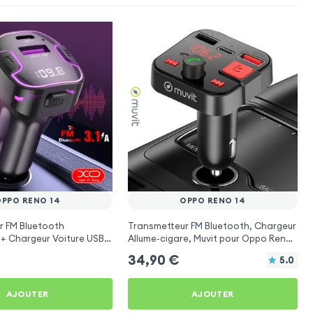
OPPO RENO 14
OPPO RENO 14
r FM Bluetooth
Transmetteur FM Bluetooth, Chargeur
 + Chargeur Voiture USB
Allume-cigare, Muvit pour Oppo Reno
O
14
34,90
€
5.0
AJOUTER
AJOUTER