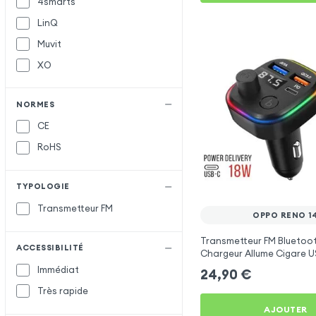
4smarts
LinQ
Muvit
XO
NORMES
CE
RoHS
TYPOLOGIE
Transmetteur FM
OPPO RENO 1
Transmetteur FM Bluetoo
ACCESSIBILITÉ
Chargeur Allume Cigare U
C2 - Noir pour Oppo Reno
Immédiat
24,90
€
Très rapide
AJOUTER