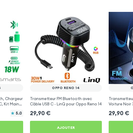
4
OPPO RENO 14
th, Chargeur
Transmetteur FM Bluetooth avec
Transmetteu
, Kit Main
Câble USB C - LinQ pour Oppo Reno 14
Voiture Noir
arts
Oppo Reno 1
29,90
€
29,90
€
5.0
AJOUTER