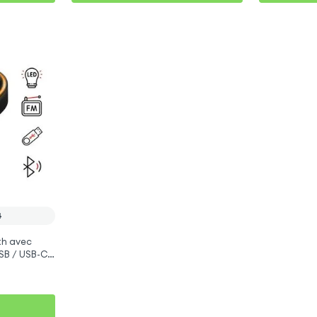
4
th avec
SB / USB-C,
 14