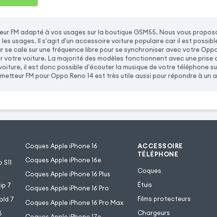
teur FM adapté à vos usages sur la boutique GSM55. Nous vous propos
les usages. Il s'agit d'un accessoire voiture populaire car il est possib
r se cale sur une fréquence libre pour se synchroniser avec votre Oppo
 votre voiture. La majorité des modèles fonctionnent avec une prise 
voiture, il est donc possible d'écouter la musique de votre téléphone su
metteur FM pour Oppo Reno 14 est très utile aussi pour répondre à un a
Coques Apple iPhone 16
ACCESSOIRE
TÉLÉPHONE
Coques Apple iPhone 16e
 S11
Coques
Coques Apple iPhone 16 Plus
Étuis
ip 7
Coques Apple iPhone 16 Pro
Films protecteurs
old 7
Coques Apple iPhone 16 Pro Max
Chargeurs
6
Coques Apple iPhone 17e