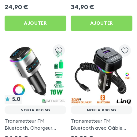
Chargeur Voiture USB C
Allume-cigare, Muvit pour
24,90
€
34,90
€
et USB - XO
Nokia X30 5G
AJOUTER
AJOUTER
5.0
NOKIA X30 5G
NOKIA X30 5G
Transmetteur FM
Transmetteur FM
Bluetooth, Chargeur
Bluetooth avec Câble
Allume-Cigare USB / USB-
USB C - LinQ pour Nokia