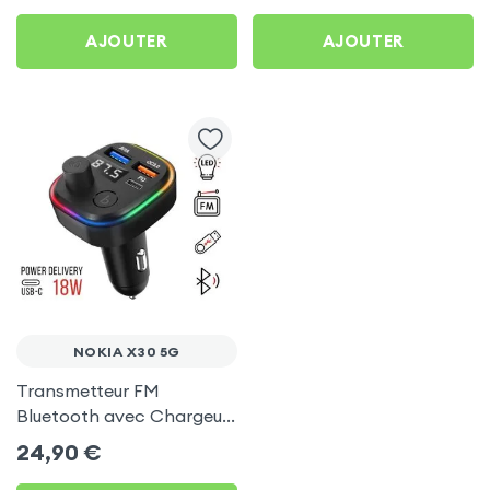
AJOUTER
AJOUTER
NOKIA X30 5G
Transmetteur FM
Bluetooth avec Chargeur
Allume Cigare USB / USB-
24,90
€
C, C2 - Noir pour Nokia