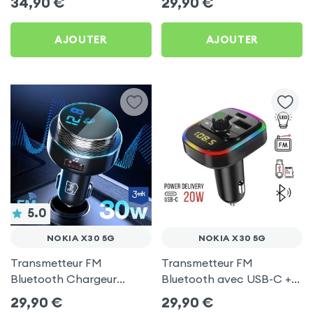
34,90
€
29,90
€
C, Kit Main Libre
X30 5G
Multifonction - 4smarts
AJOUTER
AJOUTER
5.0
NOKIA X30 5G
NOKIA X30 5G
Transmetteur FM
Transmetteur FM
Bluetooth Chargeur
Bluetooth avec USB-C +
Voiture Noir 3mk Hyper
USB pour Nokia X30 5G
29,90
€
29,90
€
Car pour Nokia X30 5G