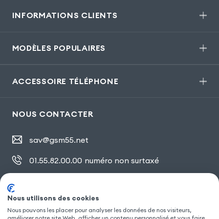
INFORMATIONS CLIENTS
MODÈLES POPULAIRES
ACCESSOIRE TÉLÉPHONE
NOUS CONTACTER
sav@gsm55.net
01.55.82.00.00
numéro non surtaxé
30, bis rue Girard
,
93100 Montreuil
Nous utilisons des cookies
Nous pouvons les placer pour analyser les données de nos visiteurs,
améliorer notre site Web, afficher un contenu personnalisé et vous faire