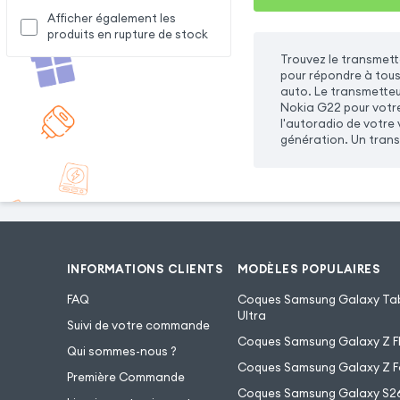
Afficher également les
produits en rupture de stock
Trouvez le transmet
pour répondre à tous 
auto. Le transmetteu
Nokia G22 pour votre
l'autoradio de votre 
génération. Un trans
INFORMATIONS CLIENTS
MODÈLES POPULAIRES
FAQ
Coques Samsung Galaxy Tab
Ultra
Suivi de votre commande
Coques Samsung Galaxy Z Fl
Qui sommes-nous ?
Coques Samsung Galaxy Z F
Première Commande
Coques Samsung Galaxy S2