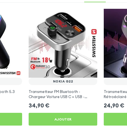
NOKIA G22
ooth 5.3
Transmetteur FM Bluetooth -
Transmetteu
Chargeur Voiture USB C + USB -
Rétroéclairé
Swissten
C et USB - X
34,90
€
24,90
€
AJOUTER