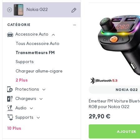
Nokia G22
CATÉGORIE
Accessoire Auto
Tous Accessoire Auto
Transmetteurs FM
Supports
Chargeur allume-cigare
2
Plus
Protections
NOKIA G22
Chargeurs
Émetteur FM Voiture Bluet
RGB pour Nokia G22
Audio
29,90
€
Supports
10
Plus
AJOUTER