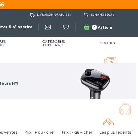
55
55
LIVRAISON GRATUITE
ECHANGE 30J
ter & s'inscrire
Article
0
RES
CATÉGORIES
COQUES
QUES
POPULAIRES
teurs FM
es ventes
Prix : + au - cher
Prix : - au + cher
Les plus récents