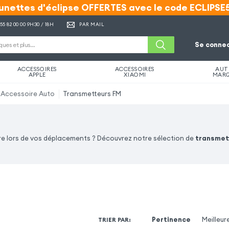
unettes d'éclipse OFFERTES avec le code ECLIPSE
unettes d'éclipse OFFERTES avec le code ECLIPSE
 55 82 00 00
9H30 / 18H
PAR MAIL
Se connec
ACCESSOIRES
ACCESSOIRES
AUT
APPLE
XIAOMI
MAR
Accessoire Auto
Transmetteurs FM
ure lors de vos déplacements ? Découvrez notre sélection de
transmet
Pertinence
Meilleur
TRIER PAR
: