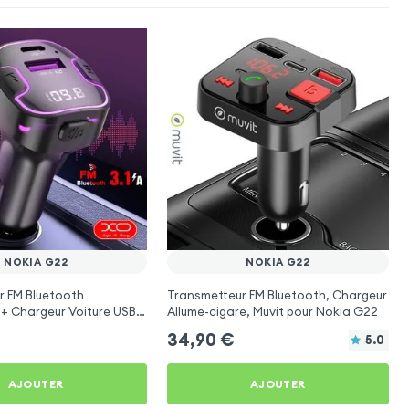
NOKIA G22
NOKIA G22
r FM Bluetooth
Transmetteur FM Bluetooth, Chargeur
 + Chargeur Voiture USB
Allume-cigare, Muvit pour Nokia G22
O
34,90
€
5.0
AJOUTER
AJOUTER