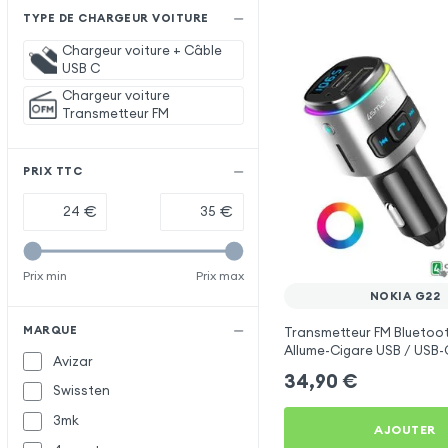
TYPE DE CHARGEUR VOITURE
Chargeur voiture + Câble
USB C
Chargeur voiture
Transmetteur FM
PRIX TTC
€
€
Prix min
Prix max
NOKIA G22
MARQUE
Transmetteur FM Bluetoo
Allume-Cigare USB / USB-C
Avizar
Libre Multifonction - 4sm
34,90
€
Swissten
3mk
AJOUTER