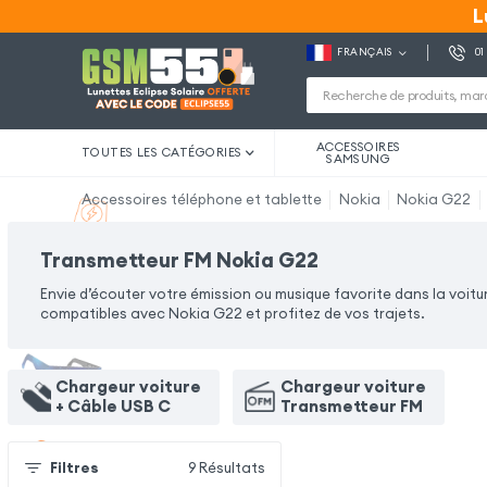
L
L
FRANÇAIS
01
ACCESSOIRES
TOUTES LES CATÉGORIES
SAMSUNG
Accessoires téléphone et tablette
Nokia
Nokia G22
Transmetteur FM Nokia G22
Envie d’écouter votre émission ou musique favorite dans la voit
compatibles avec Nokia G22 et profitez de vos trajets.
Chargeur voiture
Chargeur voiture
+ Câble USB C
Transmetteur FM
Filtres
9
Résultats