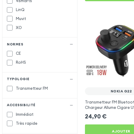
4smarts
LinQ
Muvit
XO
NORMES
CE
RoHS
TYPOLOGIE
Transmetteur FM
NOKIA G22
Transmetteur FM Bluetoo
ACCESSIBILITÉ
Chargeur Allume Cigare U
C2 - Noir pour Nokia G22
Immédiat
24,90
€
Très rapide
AJOUTER