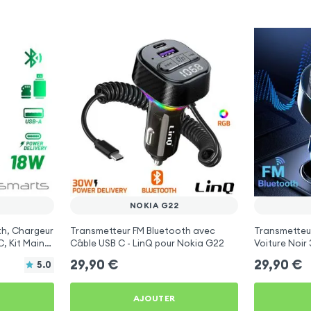
NOKIA G22
th, Chargeur
Transmetteur FM Bluetooth avec
Transmetteu
, Kit Main
Câble USB C - LinQ pour Nokia G22
Voiture Noir
arts
Nokia G22
29,90
€
29,90
€
5.0
AJOUTER