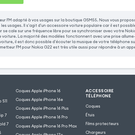
teur FM adapté à vos usages sur la boutique GSM55. Nous vous propos
les usages. Il s'agit d'un accessoire voiture populaire car il est possib
r se cale sur une fréquence libre pour se synchroniser avec votre Noki
 voiture. La majorité des modèles fonctionnent avec une prise allume
voiture, il est donc possible d'écouter la musique de votre téléphone su
metteur FM pour Nokia G22 est très utile aussi pour répondre à un appe
Coques Apple iPhone 16
ACCESSOIRE
TÉLÉPHONE
Coques Apple iPhone 16e
 S11
Coques
Coques Apple iPhone 16 Plus
Étuis
ip 7
Coques Apple iPhone 16 Pro
Films protecteurs
old 7
Coques Apple iPhone 16 Pro Max
Chargeurs
6
Coques Apple iPhone 17e