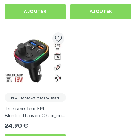
G54
AJOUTER
AJOUTER
MOTOROLA MOTO G54
Transmetteur FM
Bluetooth avec Chargeur
Allume Cigare USB / USB-
24,90
€
C, C2 - Noir pour