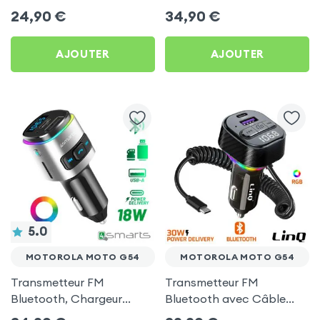
Chargeur Voiture USB C
Allume-cigare, Muvit pour
24,90
€
34,90
€
et USB - XO
Motorola Moto G54
AJOUTER
AJOUTER
5.0
MOTOROLA MOTO G54
MOTOROLA MOTO G54
Transmetteur FM
Transmetteur FM
Bluetooth, Chargeur
Bluetooth avec Câble
Allume-Cigare USB / USB-
USB C - LinQ pour