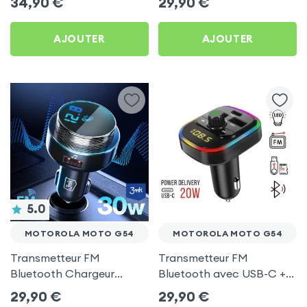
34,90
€
29,90
€
C, Kit Main Libre
Motorola Moto G54
Multifonction - 4smarts
AJOUTER
AJOUTER
5.0
MOTOROLA MOTO G54
MOTOROLA MOTO G54
Transmetteur FM
Transmetteur FM
Bluetooth Chargeur
Bluetooth avec USB-C +
Voiture Noir 3mk Hyper
USB pour Motorola Moto
29,90
€
29,90
€
Car pour Motorola Moto
G54