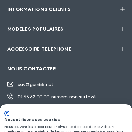
INFORMATIONS CLIENTS
MODÈLES POPULAIRES
ACCESSOIRE TÉLÉPHONE
NOUS CONTACTER
sav@gsm55.net
01.55.82.00.00
numéro non surtaxé
30, bis rue Girard
,
93100 Montreuil
Nous utilisons des cookies
Nous pouvons les placer pour analyser les données de nos visiteurs,
améliorer notre site Web, afficher un contenu personnalisé et vous faire