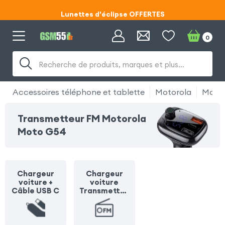
Lunettes d'éclipse OFFERTES
Code ECLIPSE55
0
Lunettes d'éclipse OFFERTES
Recherche de produits, marques et plus…
Code ECLIPSE55
Accessoires téléphone et tablette
Motorola
Motor
Transmetteur FM Motorola
Moto G54
Chargeur
Chargeur
voiture +
voiture
Câble USB C
Transmetteu
r FM