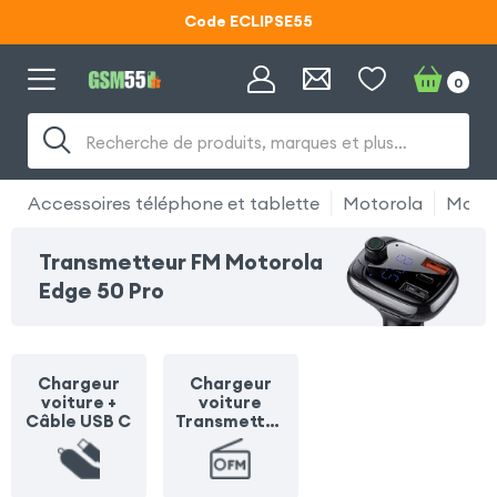
Code ECLIPSE55
Lunettes d'éclipse OFFERTES
0
Code ECLIPSE55
Recherche de produits, marques et plus…
Accessoires téléphone et tablette
Motorola
Motor
Transmetteur FM Motorola
Edge 50 Pro
Chargeur
Chargeur
voiture +
voiture
Câble USB C
Transmetteu
r FM