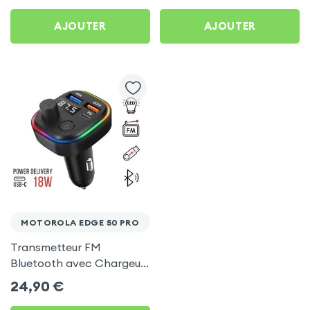
50 Pro
AJOUTER
AJOUTER
MOTOROLA EDGE 50 PRO
Transmetteur FM
Bluetooth avec Chargeur
Allume Cigare USB / USB-
24,90
€
C, C2 - Noir pour