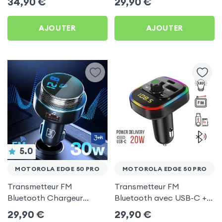
34,90
€
29,90
€
C, Kit Main Libre
Motorola Edge 50 Pro
Multifonction - 4smarts
AJOUTER
AJOUTER
5.0
MOTOROLA EDGE 50 PRO
MOTOROLA EDGE 50 PRO
Transmetteur FM
Transmetteur FM
Bluetooth Chargeur
Bluetooth avec USB-C +
Voiture Noir 3mk Hyper
USB pour Motorola Edge
29,90
€
29,90
€
Car pour Motorola Edge
50 Pro