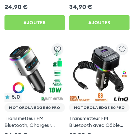
Chargeur Voiture USB C
Allume-cigare, Muvit pour
24,90
€
34,90
€
et USB - XO
Motorola Edge 50 Pro
AJOUTER
AJOUTER
5.0
MOTOROLA EDGE 50 PRO
MOTOROLA EDGE 50 PRO
Transmetteur FM
Transmetteur FM
Bluetooth, Chargeur
Bluetooth avec Câble
Allume-Cigare USB / USB-
USB C - LinQ pour