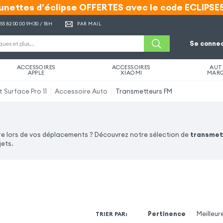
unettes d'éclipse OFFERTES avec le code ECLIPSE
unettes d'éclipse OFFERTES avec le code ECLIPSE
 55 82 00 00
9H30 / 18H
PAR MAIL
Se connec
ACCESSOIRES
ACCESSOIRES
AUT
APPLE
XIAOMI
MAR
 Surface Pro 11
Accessoire Auto
Transmetteurs FM
ure lors de vos déplacements ? Découvrez notre sélection de
transmet
jets.
Pertinence
Meilleur
TRIER PAR
: