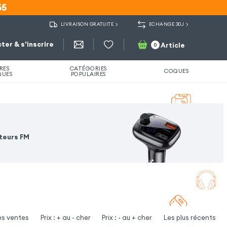
55
55
LIVRAISON GRATUITE
ECHANGE 30J
ter & s'inscrire
Article
0
RES
CATÉGORIES
COQUES
QUES
POPULAIRES
teurs FM
es ventes
Prix : + au - cher
Prix : - au + cher
Les plus récents