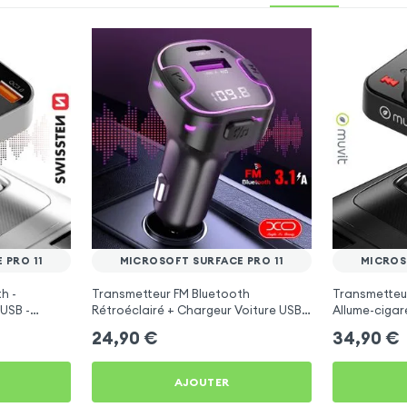
 PRO 11
MICROSOFT SURFACE PRO 11
MICROS
h -
Transmetteur FM Bluetooth
Transmetteu
USB -
Rétroéclairé + Chargeur Voiture USB
Allume-cigar
C et USB - XO
Surface Pro 1
24,90
€
34,90
€
AJOUTER