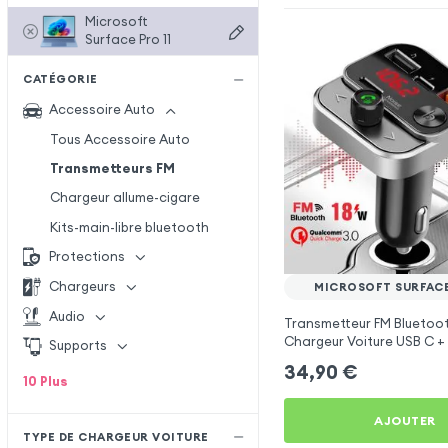
Microsoft
Surface Pro 11
CATÉGORIE
Accessoire Auto
Tous Accessoire Auto
Transmetteurs FM
Chargeur allume-cigare
Kits-main-libre bluetooth
Protections
Chargeurs
MICROSOFT SURFACE
Audio
Transmetteur FM Bluetoot
Chargeur Voiture USB C + 
Supports
Swissten
34,90
€
10
Plus
AJOUTER
TYPE DE CHARGEUR VOITURE