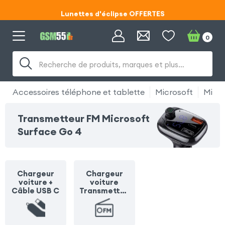
Lunettes d'éclipse OFFERTES
Code ECLIPSE55
0
Lunettes d'éclipse OFFERTES
Recherche de produits, marques et plus…
Code ECLIPSE55
Accessoires téléphone et tablette
Microsoft
Micro
Transmetteur FM Microsoft
Surface Go 4
Chargeur
Chargeur
voiture +
voiture
Câble USB C
Transmetteu
r FM