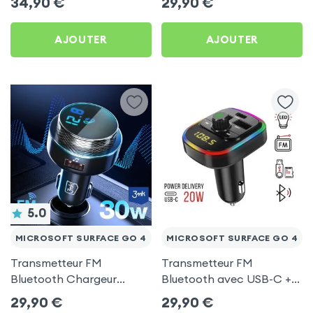
34,90
€
29,90
€
C, Kit Main Libre
Microsoft Surface Go 4
Multifonction - 4smarts
AJOUTER
AJOUTER
5.0
MICROSOFT SURFACE GO 4
MICROSOFT SURFACE GO 4
Transmetteur FM
Transmetteur FM
Bluetooth Chargeur
Bluetooth avec USB-C +
Voiture Noir 3mk Hyper
USB pour Microsoft
29,90
€
29,90
€
Car pour Microsoft
Surface Go 4