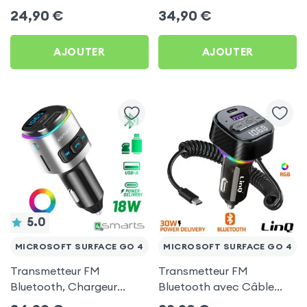
Chargeur Voiture USB C
Allume-cigare, Muvit pour
24,90
€
34,90
€
et USB - XO
Microsoft Surface Go 4
AJOUTER
AJOUTER
5.0
MICROSOFT SURFACE GO 4
MICROSOFT SURFACE GO 4
Transmetteur FM
Transmetteur FM
Bluetooth, Chargeur
Bluetooth avec Câble
Allume-Cigare USB / USB-
USB C - LinQ pour