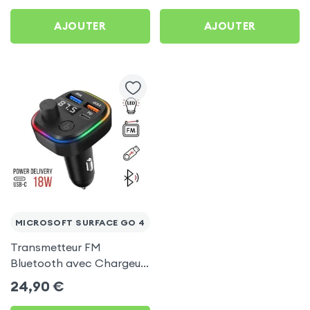
Surface Go 4
AJOUTER
AJOUTER
MICROSOFT SURFACE GO 4
Transmetteur FM
Bluetooth avec Chargeur
Allume Cigare USB / USB-
24,90
€
C, C2 - Noir pour