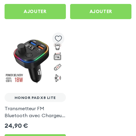
Lite
AJOUTER
AJOUTER
HONOR PAD X8 LITE
Transmetteur FM
Bluetooth avec Chargeur
Allume Cigare USB / USB-
24,90
€
C, C2 - Noir pour Honor