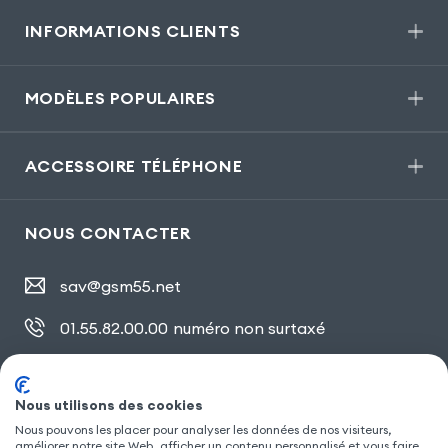
INFORMATIONS CLIENTS
MODÈLES POPULAIRES
ACCESSOIRE TÉLÉPHONE
NOUS CONTACTER
sav@gsm55.net
01.55.82.00.00
numéro non surtaxé
30, bis rue Girard
,
93100 Montreuil
Nous utilisons des cookies
Nous pouvons les placer pour analyser les données de nos visiteurs,
améliorer notre site Web, afficher un contenu personnalisé et vous faire