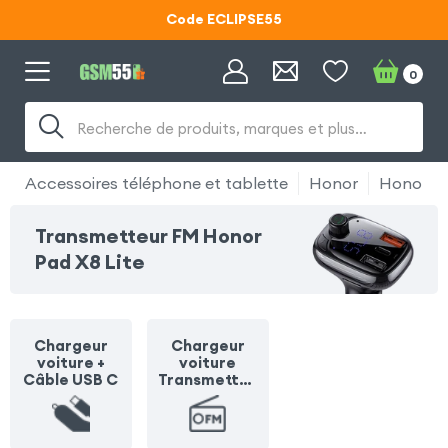
Code ECLIPSE55
Lunettes d'éclipse OFFERTES
0
Code ECLIPSE55
Recherche de produits, marques et plus…
Accessoires téléphone et tablette
Honor
Honor Pa
Transmetteur FM Honor
Pad X8 Lite
Chargeur
Chargeur
voiture +
voiture
Câble USB C
Transmetteu
r FM