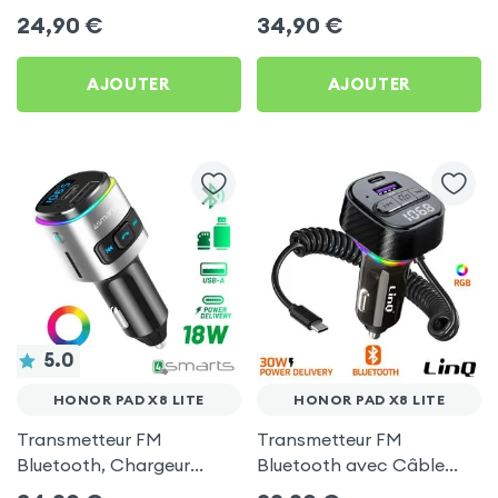
Chargeur Voiture USB C
Allume-cigare, Muvit pour
24,90
€
34,90
€
et USB - XO
Honor Pad X8 Lite
AJOUTER
AJOUTER
5.0
HONOR PAD X8 LITE
HONOR PAD X8 LITE
Transmetteur FM
Transmetteur FM
Bluetooth, Chargeur
Bluetooth avec Câble
Allume-Cigare USB / USB-
USB C - LinQ pour Honor