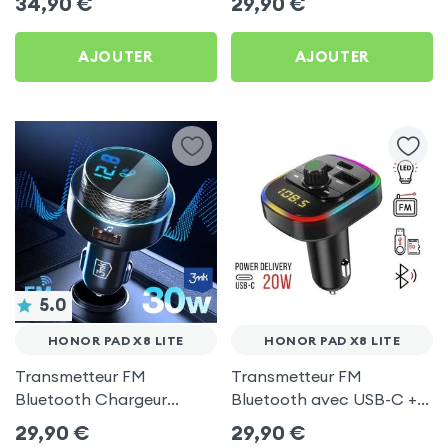
34,90
€
29,90
€
C, Kit Main Libre
Pad X8 Lite
Multifonction - 4smarts
AJOUTER
AJOUTER
5.0
HONOR PAD X8 LITE
HONOR PAD X8 LITE
Transmetteur FM
Transmetteur FM
Bluetooth Chargeur
Bluetooth avec USB-C +
Voiture Noir 3mk Hyper
USB pour Honor Pad X8
29,90
€
29,90
€
Car pour Honor Pad X8
Lite