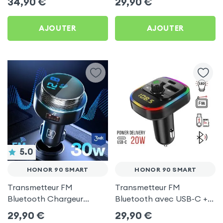
34,90
€
29,90
€
C, Kit Main Libre
90 Smart
Multifonction - 4smarts
AJOUTER
AJOUTER
5.0
HONOR 90 SMART
HONOR 90 SMART
Transmetteur FM
Transmetteur FM
Bluetooth Chargeur
Bluetooth avec USB-C +
Voiture Noir 3mk Hyper
USB pour Honor 90 Smart
29,90
€
29,90
€
Car pour Honor 90 Smart