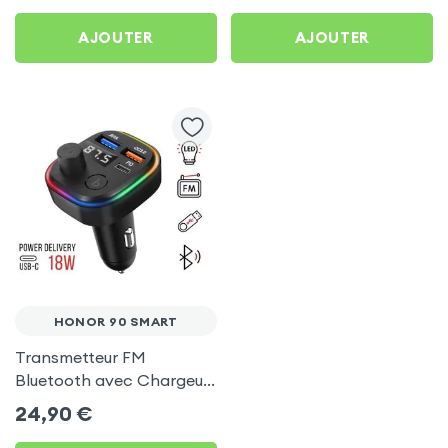
AJOUTER
AJOUTER
HONOR 90 SMART
Transmetteur FM
Bluetooth avec Chargeur
Allume Cigare USB / USB-
24,90
€
C, C2 - Noir pour Honor