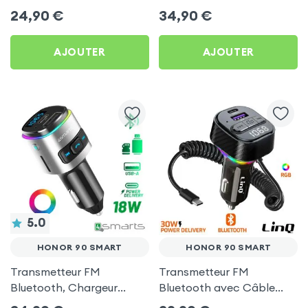
Chargeur Voiture USB C
Allume-cigare, Muvit pour
24,90
€
34,90
€
et USB - XO
Honor 90 Smart
AJOUTER
AJOUTER
5.0
HONOR 90 SMART
HONOR 90 SMART
Transmetteur FM
Transmetteur FM
Bluetooth, Chargeur
Bluetooth avec Câble
Allume-Cigare USB / USB-
USB C - LinQ pour Honor