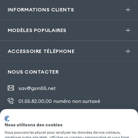
INFORMATIONS CLIENTS
MODÈLES POPULAIRES
ACCESSOIRE TÉLÉPHONE
NOUS CONTACTER
sav@gsm55.net
01.55.82.00.00
numéro non surtaxé
30, bis rue Girard
,
93100 Montreuil
Nous utilisons des cookies
Nous pouvons les placer pour analyser les données de nos visiteurs,
améliorer notre site Web, afficher un contenu personnalisé et vous faire