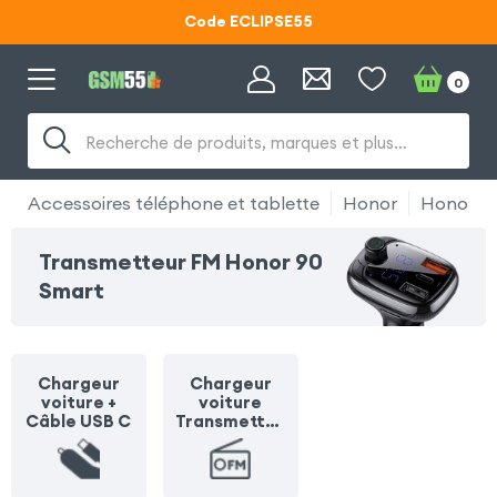
Code ECLIPSE55
Lunettes d'éclipse OFFERTES
0
Code ECLIPSE55
Recherche de produits, marques et plus…
Accessoires téléphone et tablette
Honor
Honor 9
Transmetteur FM Honor 90
Smart
Chargeur
Chargeur
voiture +
voiture
Câble USB C
Transmetteu
r FM