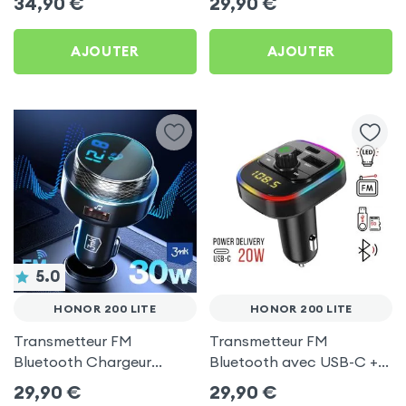
34,90
€
29,90
€
C, Kit Main Libre
200 Lite
Multifonction - 4smarts
AJOUTER
AJOUTER
5.0
HONOR 200 LITE
HONOR 200 LITE
Transmetteur FM
Transmetteur FM
Bluetooth Chargeur
Bluetooth avec USB-C +
Voiture Noir 3mk Hyper
USB pour Honor 200 Lite
29,90
€
29,90
€
Car pour Honor 200 Lite