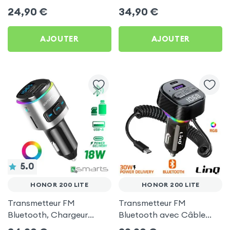
Chargeur Voiture USB C
Allume-cigare, Muvit pour
24,90
€
34,90
€
et USB - XO
Honor 200 Lite
AJOUTER
AJOUTER
5.0
HONOR 200 LITE
HONOR 200 LITE
Transmetteur FM
Transmetteur FM
Bluetooth, Chargeur
Bluetooth avec Câble
Allume-Cigare USB / USB-
USB C - LinQ pour Honor