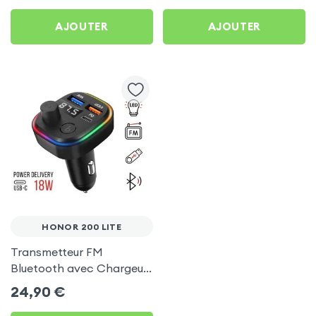
AJOUTER
AJOUTER
HONOR 200 LITE
Transmetteur FM
Bluetooth avec Chargeur
Allume Cigare USB / USB-
24,90
€
C, C2 - Noir pour Honor