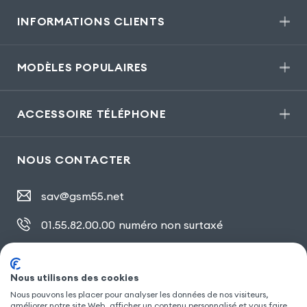
INFORMATIONS CLIENTS
MODÈLES POPULAIRES
ACCESSOIRE TÉLÉPHONE
NOUS CONTACTER
sav@gsm55.net
01.55.82.00.00
numéro non surtaxé
30, bis rue Girard
,
93100 Montreuil
Nous utilisons des cookies
Nous pouvons les placer pour analyser les données de nos visiteurs,
améliorer notre site Web, afficher un contenu personnalisé et vous faire