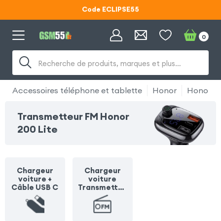
Code ECLIPSE55
Lunettes d'éclipse OFFERTES
0
Code ECLIPSE55
Recherche de produits, marques et plus…
Accessoires téléphone et tablette
Honor
Honor 20
Transmetteur FM Honor
200 Lite
Chargeur
Chargeur
voiture +
voiture
Câble USB C
Transmetteu
r FM