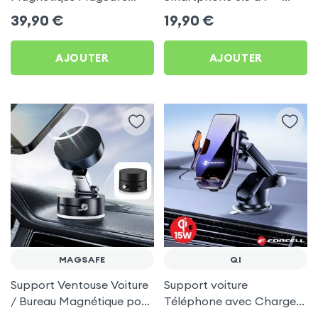
Double Téléphone,
Fixation Tableau de bord
39,90
€
19,90
€
Tableau de bord -
Noir
Acefast
AJOUTER
AJOUTER
MAGSAFE
QI
Support Ventouse Voiture
Support voiture
/ Bureau Magnétique pour
Téléphone avec Charge
Téléphone et iPhone
induction QI 15W intégrée