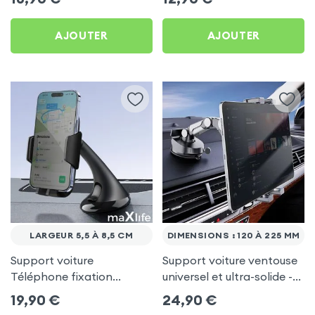
maXlife
model Uber
AJOUTER
AJOUTER
LARGEUR 5,5 À 8,5 CM
DIMENSIONS : 120 À 225 MM
Support voiture
Support voiture ventouse
Téléphone fixation
universel et ultra-solide -
ventouse sur pare-brise et
spécial pare-brise /
19,90
€
24,90
€
tableau de bord - Maxlife
tableau de bord pour