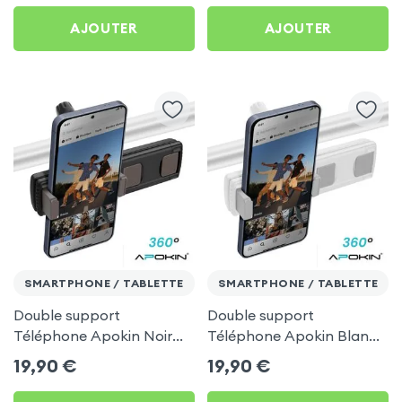
Téléphone et Tablette
AJOUTER
AJOUTER
SMARTPHONE / TABLETTE
SMARTPHONE / TABLETTE
Double support
Double support
Téléphone Apokin Noir
Téléphone Apokin Blanc
pour Tiktok, Insta,
pour Tiktok, Insta,
19,90
€
19,90
€
Snapchat, Youtube, Vlog
Snapchat, Youtube, Vlog
et Twitch
et Twitch