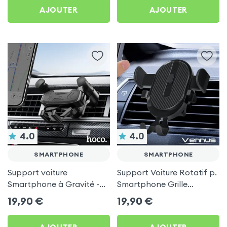
AJOUTER
AJOUTER
4.0
4.0
SMARTPHONE
SMARTPHONE
Support voiture
Support Voiture Rotatif p.
Smartphone à Gravité -
Smartphone Grille
Fixation Grille d'aération
d'Aération - Vennus Noir
19,90
€
19,90
€
Hoco Noir