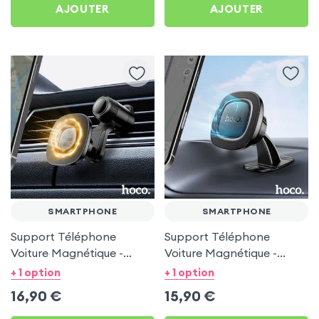
AJOUTER
AJOUTER
SMARTPHONE
SMARTPHONE
Support Téléphone
Support Téléphone
Voiture Magnétique -
Voiture Magnétique -
Fixation Grille d'aération
Fixation Tableau de bord
+ 1 option
+ 1 option
Hoco Noir
Hoco Noir
16,90
€
15,90
€