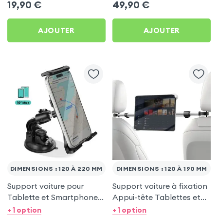
19,90
€
49,90
€
- Forcell F-GRIP
AJOUTER
AJOUTER
DIMENSIONS : 120 À 220 MM
DIMENSIONS : 120 À 190 MM
Support voiture pour
Support voiture à fixation
Tablette et Smartphone 7
Appui-tête Tablettes et
à 10'' - Fixation à ventouse
Smartphones 7 à 11'',
+ 1 option
+ 1 option