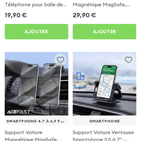
Téléphone pour Salle de
Magnétique MagSafe,
Sport, frigo, voiture -
Fixation Porte-gobelet &
19,90
€
29,90
€
Rotatif 360° Multi
Rotatif à 360°
surfaces
AJOUTER
AJOUTER
SMARTPHONE 4.7 À 6.9 POUCES
SMARTPHONE
Support Voiture
Support Voiture Ventouse
Magnétique MagSafe
Smartphone 3.5 à 7'' -