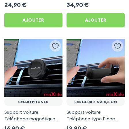
sur Pare-brise et Tableau
Rotatif à 360° - Noir
24,90
€
34,90
€
de bord Noir
AJOUTER
AJOUTER
SMARTPHONES
LARGEUR 5,5 À 8,3 CM
Support voiture
Support voiture
Téléphone magnétique
Téléphone type Pince
fixation grille d'aération -
fixation grille d'aération -
16,90
€
12,90
€