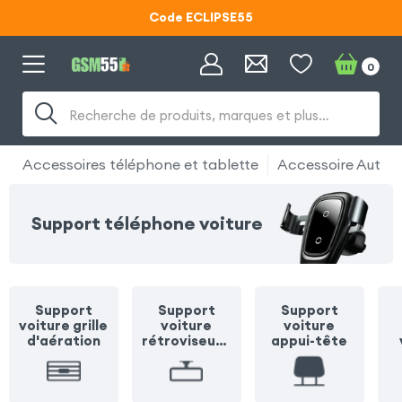
Code ECLIPSE55
Lunettes d'éclipse OFFERTES
0
Code ECLIPSE55
Recherche de produits, marques et plus…
Accessoires téléphone et tablette
Accessoire Auto
Support téléphone voiture
Support
Support
Support
voiture grille
voiture
voiture
d'aération
rétroviseur /
appui-tête
pare soleil