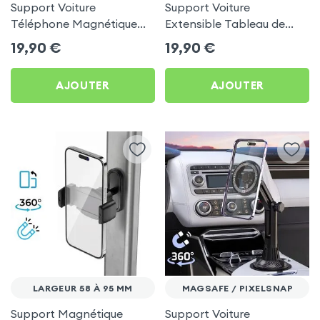
Support Voiture
Support Voiture
Téléphone Magnétique
Extensible Tableau de
MagSafe pour tableau de
bord / Accoudoir p.
19,90
€
19,90
€
Bord / écran central
Smartphone et Tablette -
Noir Carbone
AJOUTER
AJOUTER
LARGEUR 58 À 95 MM
MAGSAFE / PIXELSNAP
Support Magnétique
Support Voiture