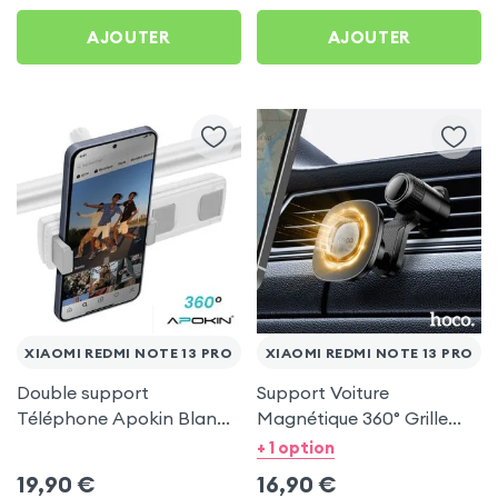
AJOUTER
AJOUTER
XIAOMI REDMI NOTE 13 PRO
XIAOMI REDMI NOTE 13 PRO
Double support
Support Voiture
Téléphone Apokin Blanc
Magnétique 360° Grille
pour Tiktok, Insta,
d'aération Hoco pour
+ 1 option
Snapchat, Youtube, Vlog
Xiaomi Redmi Note 13 Pro
19,90
€
16,90
€
et Twitch