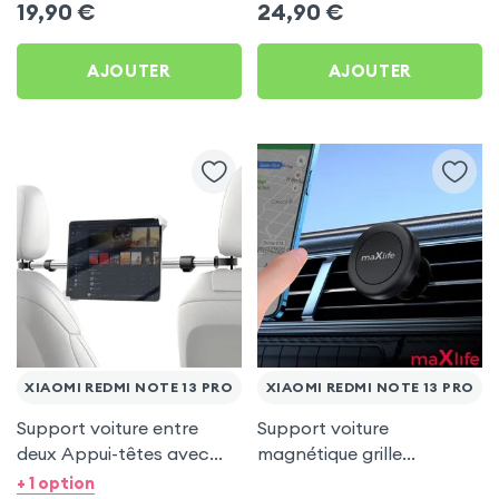
19,90
€
24,90
€
AJOUTER
AJOUTER
XIAOMI REDMI NOTE 13 PRO
XIAOMI REDMI NOTE 13 PRO
Support voiture entre
Support voiture
deux Appui-têtes avec
magnétique grille
Tête rotative à 360° pour
d'aération - maXlife pour
+ 1 option