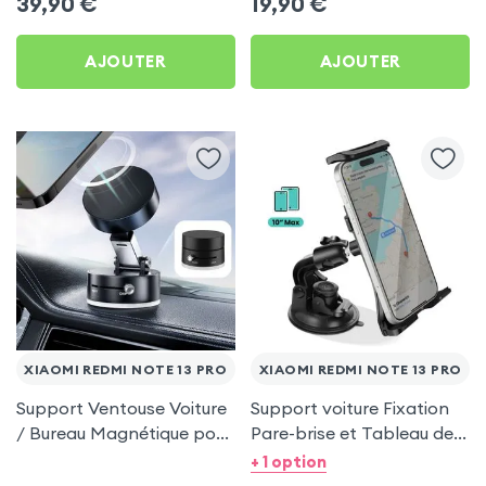
39,90
€
19,90
€
Redmi Note 13 Pro
AJOUTER
AJOUTER
XIAOMI REDMI NOTE 13 PRO
XIAOMI REDMI NOTE 13 PRO
Support Ventouse Voiture
Support voiture Fixation
/ Bureau Magnétique pour
Pare-brise et Tableau de
Xiaomi Redmi Note 13 Pro
bord pour Xiaomi Redmi
+ 1 option
Note 13 Pro