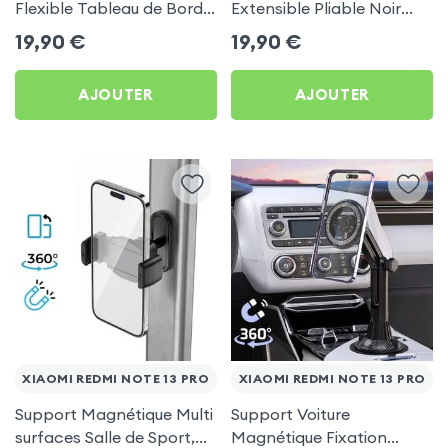
Flexible Tableau de Bord
Extensible Pliable Noir
et Écran central pour
Carbone pour Xiaomi
19,90
€
19,90
€
Xiaomi Redmi Note 13 Pro
Redmi Note 13 Pro
AJOUTER
AJOUTER
XIAOMI REDMI NOTE 13 PRO
XIAOMI REDMI NOTE 13 PRO
Support Magnétique Multi
Support Voiture
surfaces Salle de Sport,
Magnétique Fixation