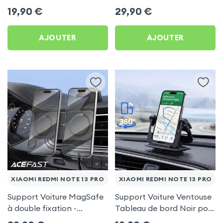
frigo pour Xiaomi Redmi
Porte-gobelet pour
19,90
€
29,90
€
Note 13 Pro
Xiaomi Redmi Note 13 Pro
AJOUTER
AJOUTER
XIAOMI REDMI NOTE 13 PRO
XIAOMI REDMI NOTE 13 PRO
Support Voiture MagSafe
Support Voiture Ventouse
à double fixation -
Tableau de bord Noir pour
Acefast pour Xiaomi
Xiaomi Redmi Note 13 Pro