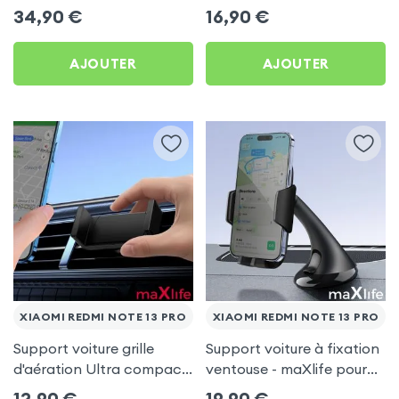
Xiaomi Redmi Note 13 Pro
Xiaomi Redmi Note 13 Pro
34,90
€
16,90
€
AJOUTER
AJOUTER
XIAOMI REDMI NOTE 13 PRO
XIAOMI REDMI NOTE 13 PRO
Support voiture grille
Support voiture à fixation
d'aération Ultra compact
ventouse - maXlife pour
pour Xiaomi Redmi Note
Xiaomi Redmi Note 13 Pro
12,90
€
19,90
€