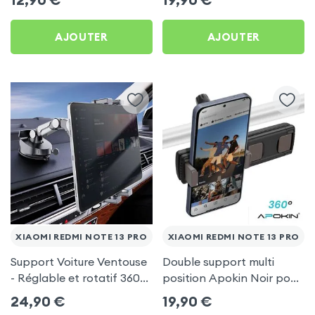
13 Pro
AJOUTER
AJOUTER
XIAOMI REDMI NOTE 13 PRO
XIAOMI REDMI NOTE 13 PRO
Support Voiture Ventouse
Double support multi
- Réglable et rotatif 360°
position Apokin Noir pour
pour Xiaomi Redmi Note
Xiaomi Redmi Note 13 Pro
24,90
€
19,90
€
13 Pro