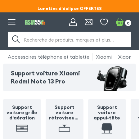
Lunettes d'éclipse OFFERTES
Code ECLIPSE55
0
Lunettes d'éclipse OFFERTES
Recherche de produits, marques et plus…
Code ECLIPSE55
Accessoires téléphone et tablette
Xiaomi
Xiaomi R
Support voiture Xiaomi
Redmi Note 13 Pro
Support
Support
Support
voiture grille
voiture
voiture
d'aération
rétroviseur /
appui-tête
pare soleil