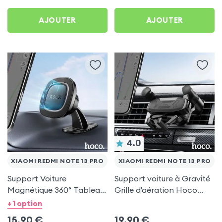
AJOUTER
AJOUTER
4.0
XIAOMI REDMI NOTE 13 PRO
XIAOMI REDMI NOTE 13 PRO
Support Voiture
Support voiture à Gravité
Magnétique 360° Tableau
Grille d'aération Hoco
de bord Hoco pour Xiaomi
Noir pour Xiaomi Redmi
+ 1 option
Redmi Note 13 Pro
Note 13 Pro
15,90
€
19,90
€