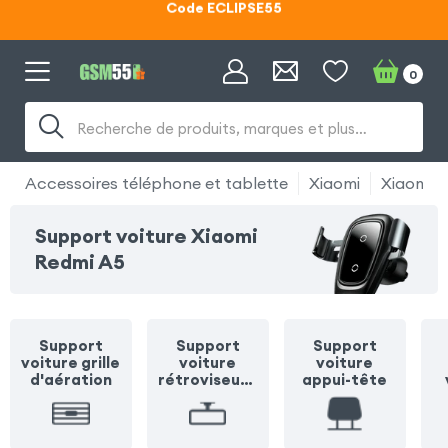
Lunettes d'éclipse OFFERTES
Code ECLIPSE55
0
Recherche de produits, marques et plus…
Accessoires téléphone et tablette
Xiaomi
Xiaomi R
Support voiture Xiaomi
Redmi A5
Support
Support
Support
voiture grille
voiture
voiture
d'aération
rétroviseur /
appui-tête
pare soleil