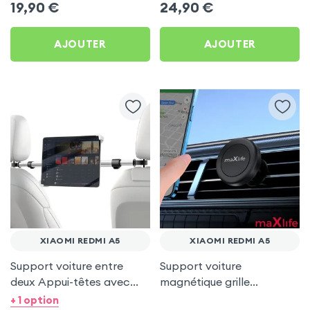
19,90
€
24,90
€
AJOUTER
AJOUTER
XIAOMI REDMI A5
XIAOMI REDMI A5
Support voiture entre
Support voiture
deux Appui-têtes avec
magnétique grille
Tête rotative à 360° pour
d'aération - maXlife pour
+ 1 option