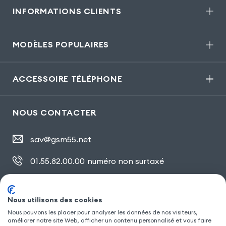
INFORMATIONS CLIENTS
MODÈLES POPULAIRES
ACCESSOIRE TÉLÉPHONE
NOUS CONTACTER
sav@gsm55.net
01.55.82.00.00
numéro non surtaxé
30, bis rue Girard
,
93100 Montreuil
Nous utilisons des cookies
Nous pouvons les placer pour analyser les données de nos visiteurs,
SUIVEZ NOUS
améliorer notre site Web, afficher un contenu personnalisé et vous faire