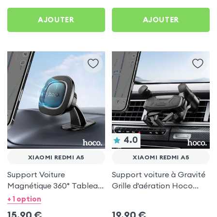
AJOUTER
AJOUTER
4.0
XIAOMI REDMI A5
XIAOMI REDMI A5
Support Voiture
Support voiture à Gravité
Magnétique 360° Tableau
Grille d'aération Hoco
de bord Hoco pour Xiaomi
Noir pour Xiaomi Redmi
+ 1 option
Redmi A5
A5
15,90
€
19,90
€