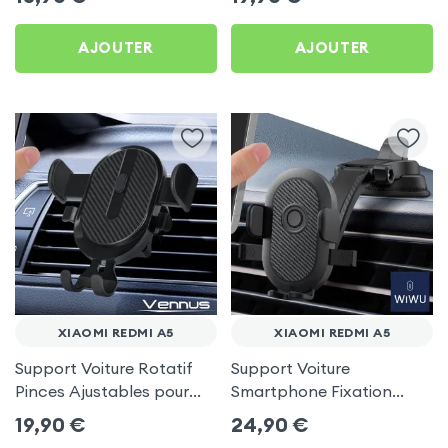
AJOUTER
AJOUTER
XIAOMI REDMI A5
XIAOMI REDMI A5
Support Voiture Rotatif
Support Voiture
Pinces Ajustables pour
Smartphone Fixation
Xiaomi Redmi A5
Ventouse Noir, Wiwu pour
19,90
€
24,90
€
Xiaomi Redmi A5