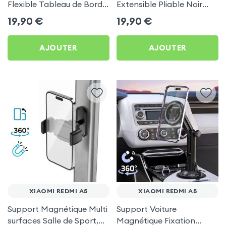
Flexible Tableau de Bord
Extensible Pliable Noir
et Écran central pour
Carbone pour Xiaomi
19,90
€
19,90
€
Xiaomi Redmi A5
Redmi A5
AJOUTER
AJOUTER
XIAOMI REDMI A5
XIAOMI REDMI A5
Support Magnétique Multi
Support Voiture
surfaces Salle de Sport,
Magnétique Fixation