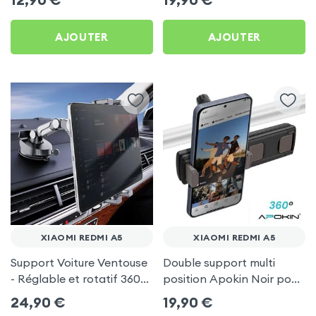
AJOUTER
AJOUTER
XIAOMI REDMI A5
XIAOMI REDMI A5
Support Voiture Ventouse
Double support multi
- Réglable et rotatif 360°
position Apokin Noir pour
pour Xiaomi Redmi A5
Xiaomi Redmi A5
24,90
€
19,90
€