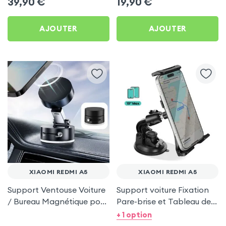
39,90
€
19,90
€
Redmi A5
AJOUTER
AJOUTER
XIAOMI REDMI A5
XIAOMI REDMI A5
Support Ventouse Voiture
Support voiture Fixation
/ Bureau Magnétique pour
Pare-brise et Tableau de
Xiaomi Redmi A5
bord pour Xiaomi Redmi
+ 1 option
A5