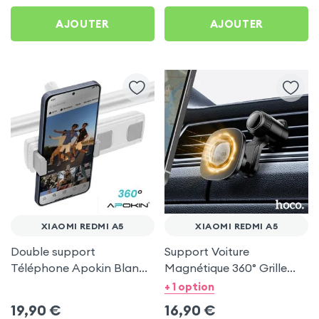
AJOUTER
AJOUTER
XIAOMI REDMI A5
XIAOMI REDMI A5
Double support
Support Voiture
Téléphone Apokin Blanc
Magnétique 360° Grille
pour Tiktok, Insta,
d'aération Hoco pour
+ 1 option
Snapchat, Youtube, Vlog
Xiaomi Redmi A5
19,90
€
16,90
€
et Twitch