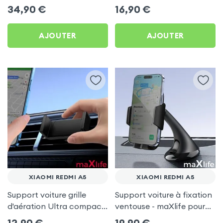
Xiaomi Redmi A5
Xiaomi Redmi A5
34,90
€
16,90
€
AJOUTER
AJOUTER
XIAOMI REDMI A5
XIAOMI REDMI A5
Support voiture grille
Support voiture à fixation
d'aération Ultra compact
ventouse - maXlife pour
pour Xiaomi Redmi A5
Xiaomi Redmi A5
12,90
€
19,90
€