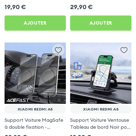
frigo pour Xiaomi Redmi
Porte-gobelet pour
19,90
€
29,90
€
A5
Xiaomi Redmi A5
AJOUTER
AJOUTER
XIAOMI REDMI A5
XIAOMI REDMI A5
Support Voiture MagSafe
Support Voiture Ventouse
à double fixation -
Tableau de bord Noir pour
Acefast pour Xiaomi
Xiaomi Redmi A5