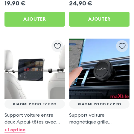
19,90
€
24,90
€
AJOUTER
AJOUTER
XIAOMI POCO F7 PRO
XIAOMI POCO F7 PRO
Support voiture entre
Support voiture
deux Appui-têtes avec
magnétique grille
Tête rotative à 360° pour
d'aération - maXlife pour
+ 1 option