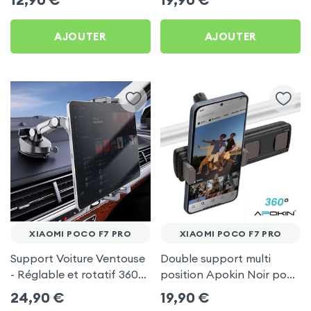
AJOUTER
AJOUTER
XIAOMI POCO F7 PRO
XIAOMI POCO F7 PRO
Support Voiture Ventouse
Double support multi
- Réglable et rotatif 360°
position Apokin Noir pour
pour Xiaomi Poco F7 Pro
Xiaomi Poco F7 Pro
24,90
€
19,90
€