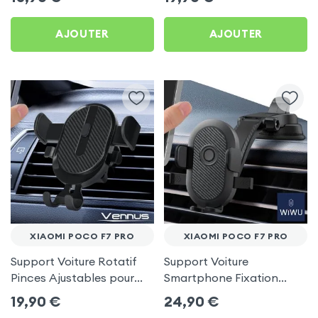
AJOUTER
AJOUTER
XIAOMI POCO F7 PRO
XIAOMI POCO F7 PRO
Support Voiture Rotatif
Support Voiture
Pinces Ajustables pour
Smartphone Fixation
Xiaomi Poco F7 Pro
Ventouse Noir, Wiwu pour
19,90
€
24,90
€
Xiaomi Poco F7 Pro