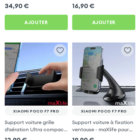
Xiaomi Poco F7 Pro
Xiaomi Poco F7 Pro
34,90
€
16,90
€
AJOUTER
AJOUTER
XIAOMI POCO F7 PRO
XIAOMI POCO F7 PRO
Support voiture grille
Support voiture à fixation
d'aération Ultra compact
ventouse - maXlife pour
pour Xiaomi Poco F7 Pro
Xiaomi Poco F7 Pro
12,90
€
19,90
€