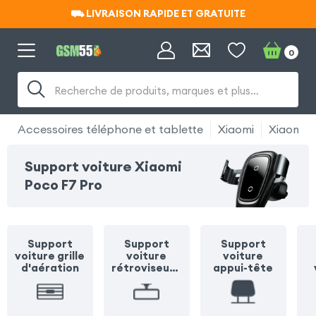
⛟ LIVRAISON RAPIDE ET GRATUITE
⛟ LIVRAISON RAPIDE ET GRATUITE
0
Recherche de produits, marques et plus…
Accessoires téléphone et tablette
Xiaomi
Xiaomi P
Support voiture Xiaomi
Poco F7 Pro
Support
Support
Support
voiture grille
voiture
voiture
d'aération
rétroviseur /
appui-tête
pare soleil