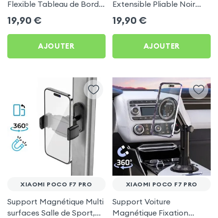
Flexible Tableau de Bord
Extensible Pliable Noir
et Écran central pour
Carbone pour Xiaomi
19,90
€
19,90
€
Xiaomi Poco F7 Pro
Poco F7 Pro
AJOUTER
AJOUTER
XIAOMI POCO F7 PRO
XIAOMI POCO F7 PRO
Support Magnétique Multi
Support Voiture
surfaces Salle de Sport,
Magnétique Fixation