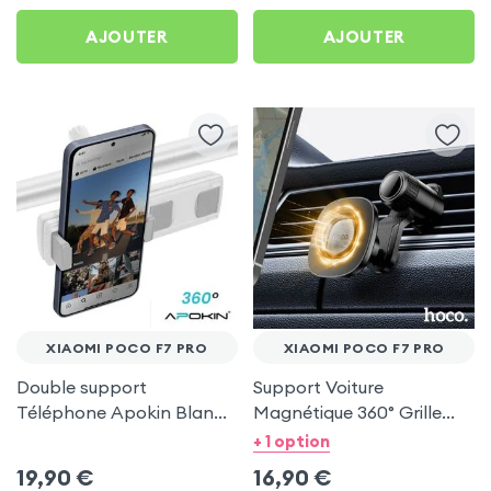
AJOUTER
AJOUTER
XIAOMI POCO F7 PRO
XIAOMI POCO F7 PRO
Double support
Support Voiture
Téléphone Apokin Blanc
Magnétique 360° Grille
pour Tiktok, Insta,
d'aération Hoco pour
+ 1 option
Snapchat, Youtube, Vlog
Xiaomi Poco F7 Pro
19,90
€
16,90
€
et Twitch