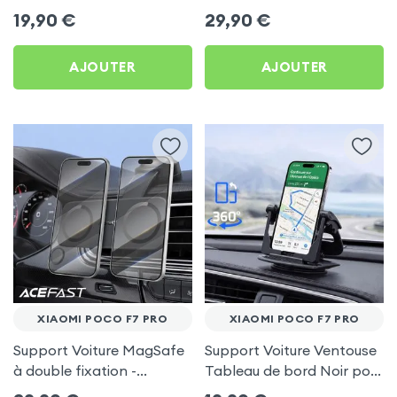
frigo pour Xiaomi Poco F7
Porte-gobelet pour
19,90
€
29,90
€
Pro
Xiaomi Poco F7 Pro
AJOUTER
AJOUTER
XIAOMI POCO F7 PRO
XIAOMI POCO F7 PRO
Support Voiture MagSafe
Support Voiture Ventouse
à double fixation -
Tableau de bord Noir pour
Acefast pour Xiaomi Poco
Xiaomi Poco F7 Pro