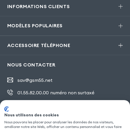
INFORMATIONS CLIENTS
MODÈLES POPULAIRES
ACCESSOIRE TÉLÉPHONE
NOUS CONTACTER
sav@gsm55.net
01.55.82.00.00
numéro non surtaxé
30, bis rue Girard
,
93100 Montreuil
Nous utilisons des cookies
Nous pouvons les placer pour analyser les données de nos visiteurs,
SUIVEZ NOUS
améliorer notre site Web, afficher un contenu personnalisé et vous faire