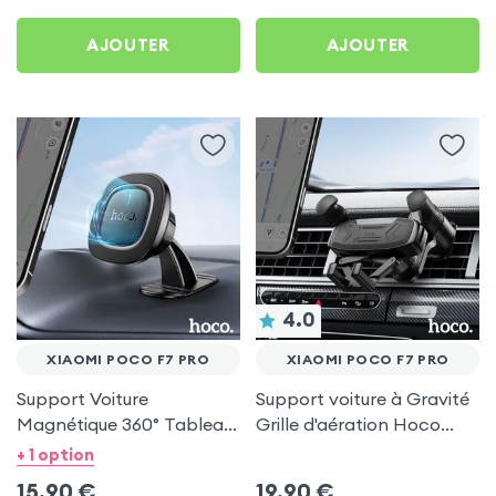
AJOUTER
AJOUTER
4.0
XIAOMI POCO F7 PRO
XIAOMI POCO F7 PRO
Support Voiture
Support voiture à Gravité
Magnétique 360° Tableau
Grille d'aération Hoco
de bord Hoco pour Xiaomi
Noir pour Xiaomi Poco F7
+ 1 option
Poco F7 Pro
Pro
15,90
€
19,90
€