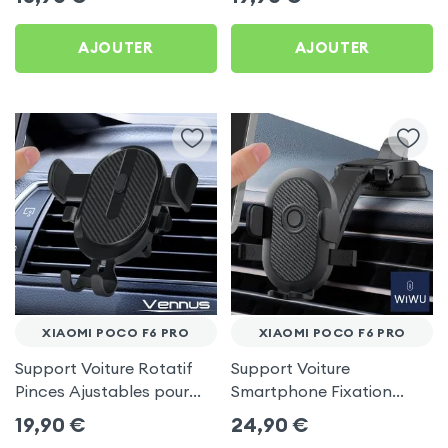
AJOUTER
AJOUTER
XIAOMI POCO F6 PRO
XIAOMI POCO F6 PRO
Support Voiture Rotatif
Support Voiture
Pinces Ajustables pour
Smartphone Fixation
Xiaomi Poco F6 Pro
Ventouse Noir, Wiwu pour
19,90
€
24,90
€
Xiaomi Poco F6 Pro