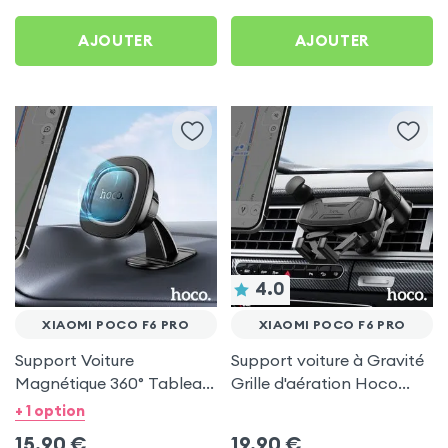
AJOUTER
AJOUTER
4.0
XIAOMI POCO F6 PRO
XIAOMI POCO F6 PRO
Support Voiture
Support voiture à Gravité
Magnétique 360° Tableau
Grille d'aération Hoco
de bord Hoco pour Xiaomi
Noir pour Xiaomi Poco F6
+ 1 option
Poco F6 Pro
Pro
15,90
€
19,90
€