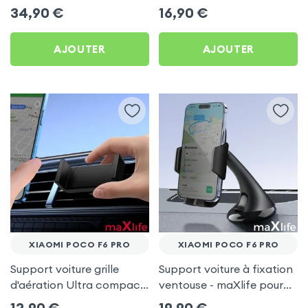
Xiaomi Poco F6 Pro
Xiaomi Poco F6 Pro
34,90
€
16,90
€
AJOUTER
AJOUTER
XIAOMI POCO F6 PRO
XIAOMI POCO F6 PRO
Support voiture grille
Support voiture à fixation
d'aération Ultra compact
ventouse - maXlife pour
pour Xiaomi Poco F6 Pro
Xiaomi Poco F6 Pro
12,90
€
19,90
€