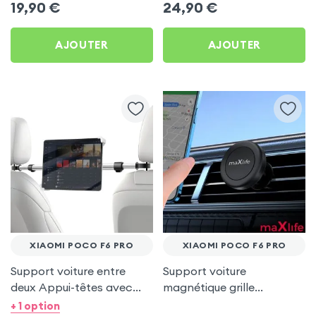
19,90
€
24,90
€
AJOUTER
AJOUTER
XIAOMI POCO F6 PRO
XIAOMI POCO F6 PRO
Support voiture entre
Support voiture
deux Appui-têtes avec
magnétique grille
Tête rotative à 360° pour
d'aération - maXlife pour
+ 1 option