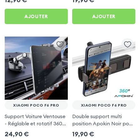
AJOUTER
AJOUTER
XIAOMI POCO F6 PRO
XIAOMI POCO F6 PRO
Support Voiture Ventouse
Double support multi
- Réglable et rotatif 360°
position Apokin Noir pour
pour Xiaomi Poco F6 Pro
Xiaomi Poco F6 Pro
24,90
€
19,90
€