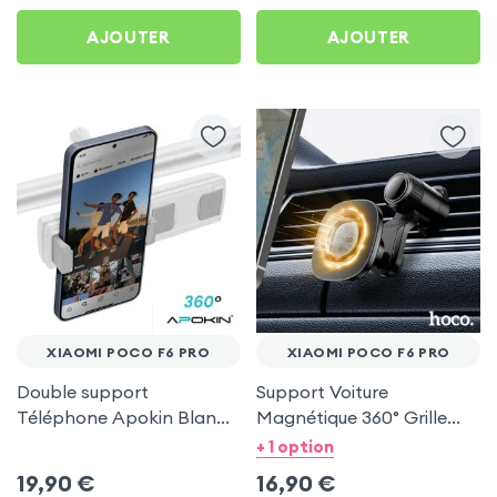
AJOUTER
AJOUTER
XIAOMI POCO F6 PRO
XIAOMI POCO F6 PRO
Double support
Support Voiture
Téléphone Apokin Blanc
Magnétique 360° Grille
pour Tiktok, Insta,
d'aération Hoco pour
+ 1 option
Snapchat, Youtube, Vlog
Xiaomi Poco F6 Pro
19,90
€
16,90
€
et Twitch