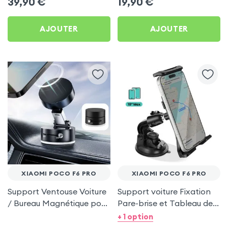
39,90
€
19,90
€
F6 Pro
AJOUTER
AJOUTER
XIAOMI POCO F6 PRO
XIAOMI POCO F6 PRO
Support Ventouse Voiture
Support voiture Fixation
/ Bureau Magnétique pour
Pare-brise et Tableau de
Xiaomi Poco F6 Pro
bord pour Xiaomi Poco F6
+ 1 option
Pro