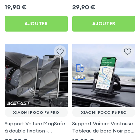
frigo pour Xiaomi Poco F6
Porte-gobelet pour
19,90
€
29,90
€
Pro
Xiaomi Poco F6 Pro
AJOUTER
AJOUTER
XIAOMI POCO F6 PRO
XIAOMI POCO F6 PRO
Support Voiture MagSafe
Support Voiture Ventouse
à double fixation -
Tableau de bord Noir pour
Acefast pour Xiaomi Poco
Xiaomi Poco F6 Pro