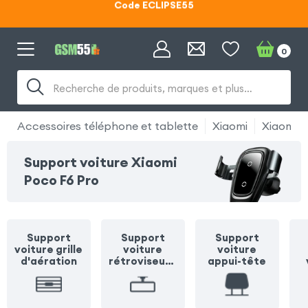
Lunettes d'éclipse OFFERTES
Code ECLIPSE55
0
Recherche de produits, marques et plus…
Accessoires téléphone et tablette
Xiaomi
Xiaomi P
Support voiture Xiaomi
Poco F6 Pro
Support
Support
Support
voiture grille
voiture
voiture
d'aération
rétroviseur /
appui-tête
pare soleil