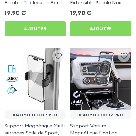
Flexible Tableau de Bord
Extensible Pliable Noir
et Écran central pour
Carbone pour Xiaomi
19,90
€
19,90
€
Xiaomi Poco F6 Pro
Poco F6 Pro
AJOUTER
AJOUTER
XIAOMI POCO F6 PRO
XIAOMI POCO F6 PRO
Support Magnétique Multi
Support Voiture
surfaces Salle de Sport,
Magnétique Fixation