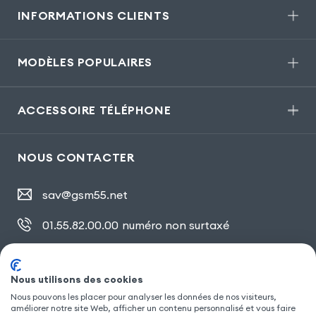
INFORMATIONS CLIENTS
MODÈLES POPULAIRES
ACCESSOIRE TÉLÉPHONE
NOUS CONTACTER
sav@gsm55.net
01.55.82.00.00
numéro non surtaxé
30, bis rue Girard
,
93100 Montreuil
Nous utilisons des cookies
Nous pouvons les placer pour analyser les données de nos visiteurs,
SUIVEZ NOUS
améliorer notre site Web, afficher un contenu personnalisé et vous faire