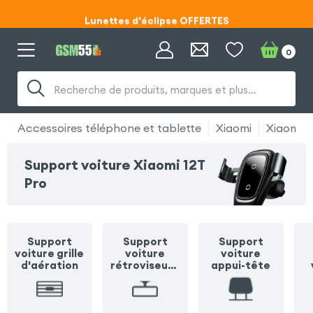
Lunettes d'éclipse OFFERTES
Code ECLIPSE55
0
Lunettes d'éclipse OFFERTES
Recherche de produits, marques et plus…
Code ECLIPSE55
Accessoires téléphone et tablette
Xiaomi
Xiaomi 1
Support voiture Xiaomi 12T
Pro
Support
Support
Support
voiture grille
voiture
voiture
d'aération
rétroviseur /
appui-tête
pare soleil