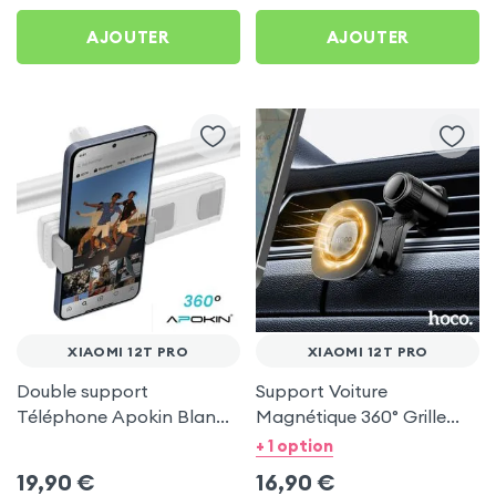
AJOUTER
AJOUTER
XIAOMI 12T PRO
XIAOMI 12T PRO
Double support
Support Voiture
Téléphone Apokin Blanc
Magnétique 360° Grille
pour Tiktok, Insta,
d'aération Hoco pour
+ 1 option
Snapchat, Youtube, Vlog
Xiaomi 12T Pro
19,90
€
16,90
€
et Twitch