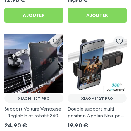
AJOUTER
AJOUTER
XIAOMI 12T PRO
XIAOMI 12T PRO
Support Voiture Ventouse
Double support multi
- Réglable et rotatif 360°
position Apokin Noir pour
pour Xiaomi 12T Pro
Xiaomi 12T Pro
24,90
€
19,90
€