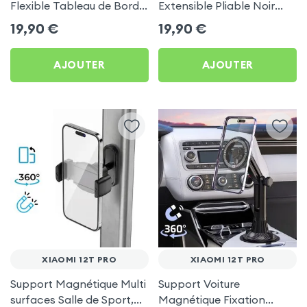
Flexible Tableau de Bord
Extensible Pliable Noir
et Écran central pour
Carbone pour Xiaomi 12T
19,90
€
19,90
€
Xiaomi 12T Pro
Pro
AJOUTER
AJOUTER
XIAOMI 12T PRO
XIAOMI 12T PRO
Support Magnétique Multi
Support Voiture
surfaces Salle de Sport,
Magnétique Fixation