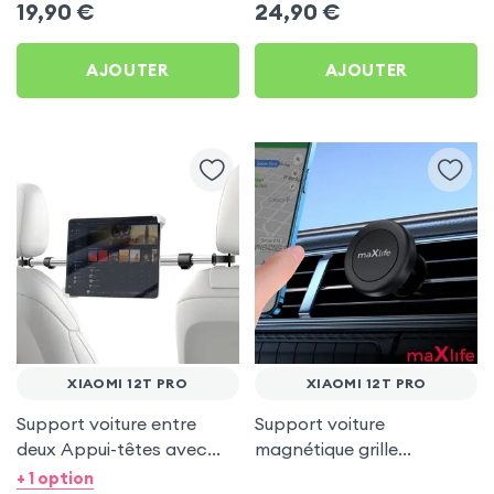
19,90
€
24,90
€
AJOUTER
AJOUTER
XIAOMI 12T PRO
XIAOMI 12T PRO
Support voiture entre
Support voiture
deux Appui-têtes avec
magnétique grille
Tête rotative à 360° pour
d'aération - maXlife pour
+ 1 option