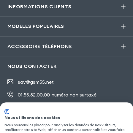
INFORMATIONS CLIENTS
MODÈLES POPULAIRES
ACCESSOIRE TÉLÉPHONE
NOUS CONTACTER
sav@gsm55.net
01.55.82.00.00
numéro non surtaxé
30, bis rue Girard
,
93100 Montreuil
Nous utilisons des cookies
Nous pouvons les placer pour analyser les données de nos visiteurs,
SUIVEZ NOUS
améliorer notre site Web, afficher un contenu personnalisé et vous faire