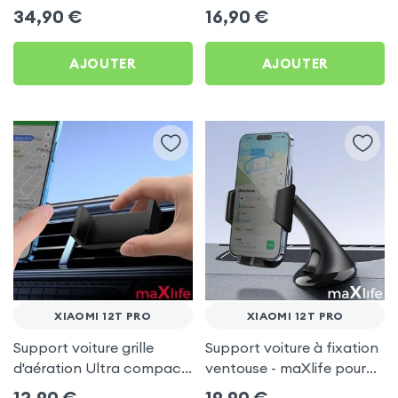
Xiaomi 12T Pro
Xiaomi 12T Pro
34,90
€
16,90
€
AJOUTER
AJOUTER
XIAOMI 12T PRO
XIAOMI 12T PRO
Support voiture grille
Support voiture à fixation
d'aération Ultra compact
ventouse - maXlife pour
pour Xiaomi 12T Pro
Xiaomi 12T Pro
12,90
€
19,90
€