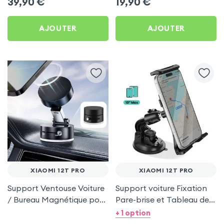
39,90
€
19,90
€
Pro
AJOUTER
AJOUTER
XIAOMI 12T PRO
XIAOMI 12T PRO
Support Ventouse Voiture
Support voiture Fixation
/ Bureau Magnétique pour
Pare-brise et Tableau de
Xiaomi 12T Pro
bord pour Xiaomi 12T Pro
+ 1 option