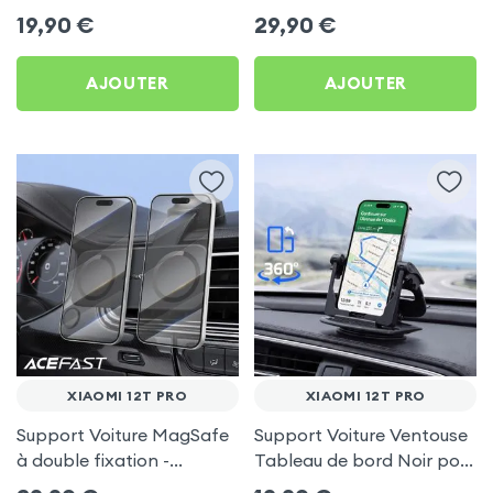
frigo pour Xiaomi 12T Pro
Porte-gobelet pour
19,90
€
29,90
€
Xiaomi 12T Pro
AJOUTER
AJOUTER
XIAOMI 12T PRO
XIAOMI 12T PRO
Support Voiture MagSafe
Support Voiture Ventouse
à double fixation -
Tableau de bord Noir pour
Acefast pour Xiaomi 12T
Xiaomi 12T Pro