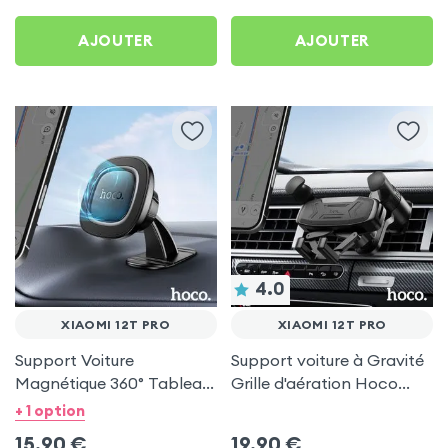
AJOUTER
AJOUTER
4.0
XIAOMI 12T PRO
XIAOMI 12T PRO
Support Voiture
Support voiture à Gravité
Magnétique 360° Tableau
Grille d'aération Hoco
de bord Hoco pour Xiaomi
Noir pour Xiaomi 12T Pro
+ 1 option
12T Pro
15,90
€
19,90
€